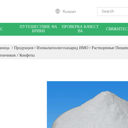
Russian
ПУТЕШЕСТВИЕ ФА
ПРОВЕРКА КАЧЕСТ
АС
СВЯЖИТЕС
БРИКИ
ВА
аница
Продукция
Изомальтоолигозахарид ИМО
Растворимые Пищев
тончиков / Конфеты