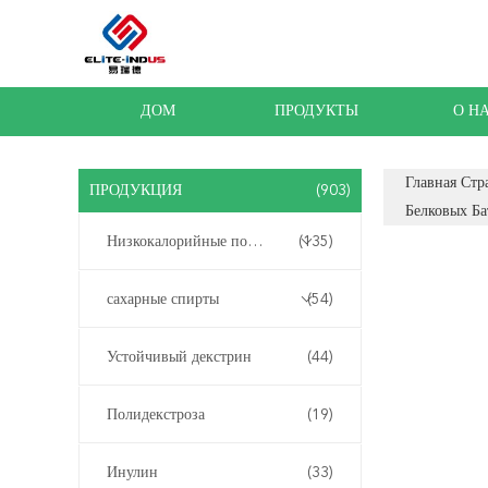
ДОМ
ПРОДУКТЫ
О Н
Главная Стр
ПРОДУКЦИЯ
(903)
Белковых Ба
Низкокалорийные подсластители
(135)
сахарные спирты
(54)
Устойчивый декстрин
(44)
Полидекстроза
(19)
Инулин
(33)