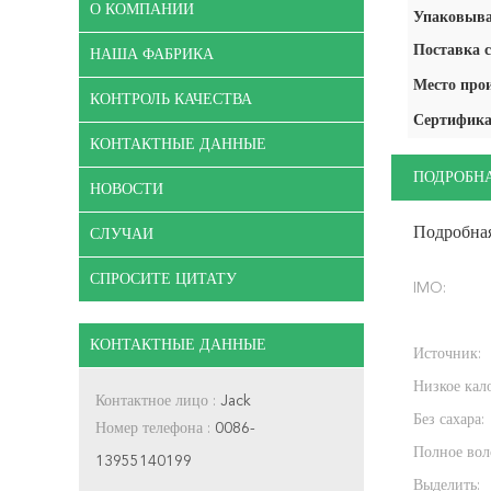
О КОМПАНИИ
Упаковыва
Поставка с
НАША ФАБРИКА
Место про
КОНТРОЛЬ КАЧЕСТВА
Сертифика
КОНТАКТНЫЕ ДАННЫЕ
ПОДРОБН
НОВОСТИ
Подробна
СЛУЧАИ
СПРОСИТЕ ЦИТАТУ
IMO:
КОНТАКТНЫЕ ДАННЫЕ
Источник:
Низкое кал
Контактное лицо :
Jack
Без сахара:
Номер телефона :
0086-
Полное вол
13955140199
Выделить: