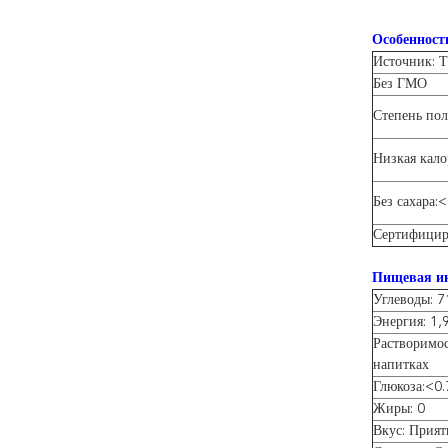
Особенност
Источник: 
Без ГМО
Степень по
Низкая кало
Без сахара:
Сертифициро
Пищевая и
Углеводы: 
Энергия: 1,9
Растворимос
напитках
Глюкоза:<0.
Жиры: 0
Вкус: Прият