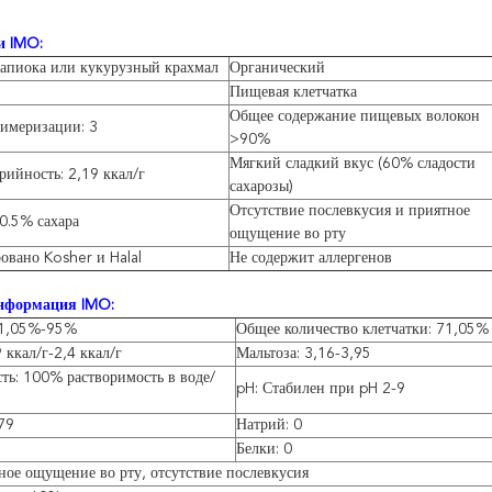
и IMO:
Тапиока или кукурузный крахмал
Органический
Пищевая клетчатка
Общее содержание пищевых волокон
лимеризации: 3
>90%
Мягкий сладкий вкус (60% сладости
рийность: 2,19 ккал/г
сахарозы)
Отсутствие послевкусия и приятное
<0.5% сахара
ощущение во рту
вано Kosher и Halal
Не содержит аллергенов
нформация IMO:
71,05%-95%
Общее количество клетчатки: 71,05%
 ккал/г-2,4 ккал/г
Мальтоза: 3,16-3,95
ть: 100% растворимость в воде/
pH: Стабилен при pH 2-9
79
Натрий: 0
Белки: 0
ное ощущение во рту, отсутствие послевкусия