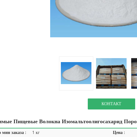
КОНТАКТ
имые Пищевые Волокна Изомальтоолигосахарид Поро
 мин заказа :
1 кг
Цена :