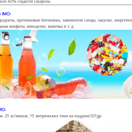
коло 60% сладости сахарозы
 IMO:
одукты, протеиновые батончики, заменители сахара, закуски, энергети
ные конфеты, виноделие, выпечка и т. д.
MO:
: 25 кг/мешок; 15 метрических тонн на поддоне/20'gp