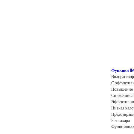
Функция I
Водораствор
С эффективн
Повышение 
Снижение л
Эффективно
Низкая кало
Предотвраще
Без сахара
Функционал