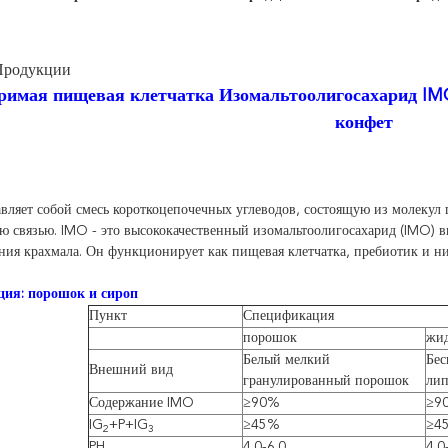
Продукции
имая пищевая клетчатка Изомальтоолигосахарид IM
конфет
вляет собой смесь короткоцепочечных углеводов, состоящую из молекул 
 связью. IMO - это высококачественный изомальтоолигосахарид (IMO) 
ния крахмала. Он функционирует как пищевая клетчатка, пребиотик и н
ия: порошок и сироп
Пункт
Спецификация
порошок
жид
Белый мелкий
Бес
Внешний вид
гранулированный порошок
лип
Содержание IMO
≥90%
≥9
IG
+P+IG
≥45%
≥4
2
3
PH
4.0-6.0
4.0