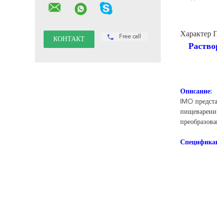
Характер 
Free call
Раствор
Описание:
IMO предста
пищеварению
преобразова
Спецификац