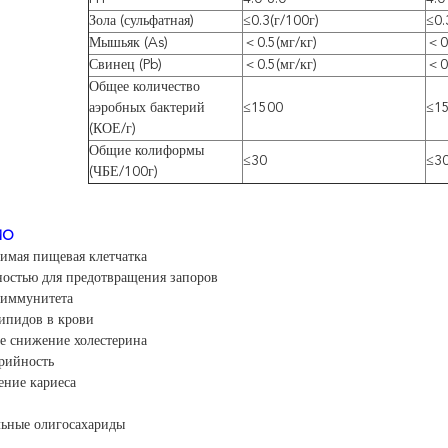
Зола (сульфатная)
≤0.3(г/100г)
≤0.
Мышьяк (As)
＜0.5(мг/кг)
＜0.
Свинец (Pb)
＜0.5(мг/кг)
＜0.
Общее количество
аэробных бактерий
≤1500
≤1
(КОЕ/г)
Общие колиформы
≤30
≤3
(ЧБЕ/100г)
MO
имая пищевая клетчатка
остью для предотвращения запоров
иммунитета
ипидов в крови
е снижение холестерина
рийность
ние кариеса
ьные олигосахариды