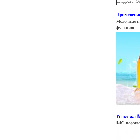
Сладость: О
Применение
Молочные пр
функциональ
Упаковка I
IMO порошок