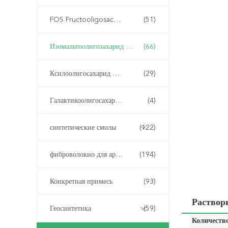
FOS Fructooligosaccharide
(51)
Изомальтоолигозахарид ИМО
(66)
Ксилоолигосахарид XOS
(29)
Галактикоолигосахарид ГОС
(4)
синтетические смолы
(122)
фиброволокно для армирования бетона
(194)
Конкретная примесь
(93)
Раствор
Геосинтетика
(59)
Количество