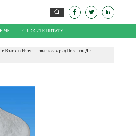
Ь МЫ
СПРОСИТЕ ЦИТАТУ
ые Волокна Изомальтоолигосахарид Порошок Для