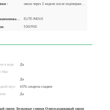
вки :
около через 2 недели после подтверженного заказа
ELITE-INDUS
Фирменное наименование:
500/900
ли:
ое в воде
Да
 fibe:
Да
дкий вкус:
60% сахароза сладкое
нов:
Да
ый сироп
,
Белковые сливки Олигосахаридный сироп