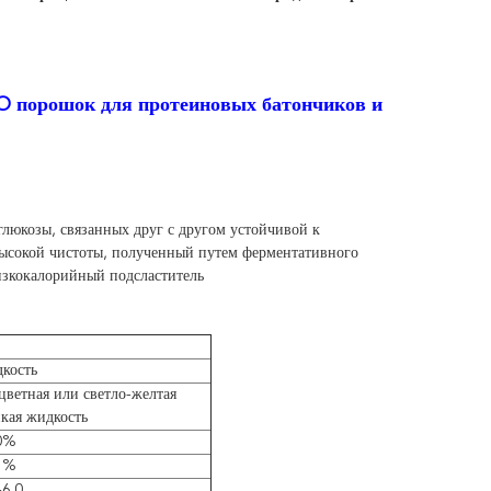
O порошок для протеиновых батончиков и
глюкозы, связанных друг с другом устойчивой к
высокой чистоты, полученный путем ферментативного
изкокалорийный подсластитель
кость
цветная или светло-желтая
кая жидкость
0%
5%
-6.0