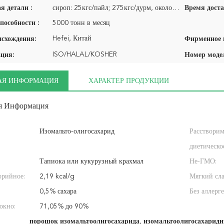
я детали :
сироп: 25кгс/пайл; 275кгс/дурм, около 22 мц/20'гп; 1.4мт/ИБК, около 25,2 мц/20'гп
Время доста
пособности :
5000 тонн в месяц
Hefei, Китай
исхождения:
ISO/HALAL/KOSHER
ция:
Номер моде
АЯ ИНФОРМАЦИЯ
ХАРАКТЕР ПРОДУКЦИИ
я Информация
Изомальто-олигосахарид
Расстворим
диетическое
Тапиока или кукурузный крахмал
Не-ГМО:
орийное:
2,19 kcal/g
Мягкий сла
0,5% сахара
Без аллерге
окно:
71,05% до 90%
порошок изомальтоолигосахарида
,
изомальтоолигосахаридн