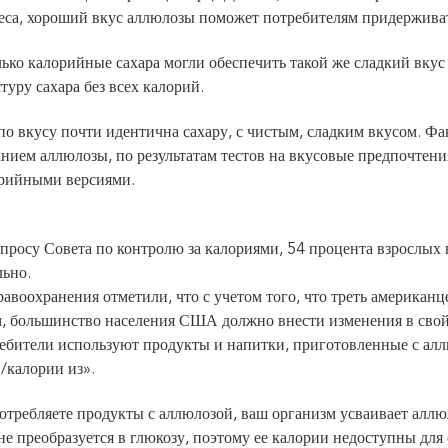
еса, хороший вкус аллюлозы поможет потребителям придерживат
ько калорийные сахара могли обеспечить такой же сладкий вкус
стуру сахара без всех калорий.
о вкусу почти идентична сахару, с чистым, сладким вкусом. Фа
нием аллюлозы, по результатам тестов на вкусовые предпочтени
рийными версиями.
просу Совета по контролю за калориями, 54 процента взрослых
льно.
авоохранения отметили, что с учетом того, что треть американце
, большинство населения США должно внести изменения в свой
ебители используют продукты и напитки, приготовленные с ал
/калории из».
отребляете продукты с аллюлозой, ваш организм усваивает аллюл
е преобразуется в глюкозу, поэтому ее калории недоступны для о