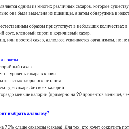
является одним из многих различных сахаров, которые существу
ьно она была выделена из пшеницы, а затем обнаружена в неко
естественным образом присутствует в небольших количествах в 
й соус, кленовый сироп и коричневый сахар.
д, или простой сахар, аллюлоза усваивается организмом, но не 
ллюкозы
алорийный сахар
ет на уровень сахара в крови
ыть частью здорового питания
текстура сахара, без всех калорий
гораздо меньше калорий (примерно на 90 процентов меньше), че
оит выбрать аллюлозу?
а 70% слаще сахарозы (сахара). Для тех, кто хочет сократить п