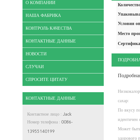
О КОМПАНИИ
Количество
Упаковыва
НАША ФАБРИКА
Условия оп
КОНТРОЛЬ КАЧЕСТВА
Место про
КОНТАКТНЫЕ ДАННЫЕ
Сертифика
НОВОСТИ
ПОДРОБН
СЛУЧАИ
Подробна
СПРОСИТЕ ЦИТАТУ
Низкокало
КОНТАКТНЫЕ ДАННЫЕ
сахар:
По вкусу п
Контактное лицо :
Jack
идентичен 
Номер телефона :
0086-
Может быть
13955140199
здорового 