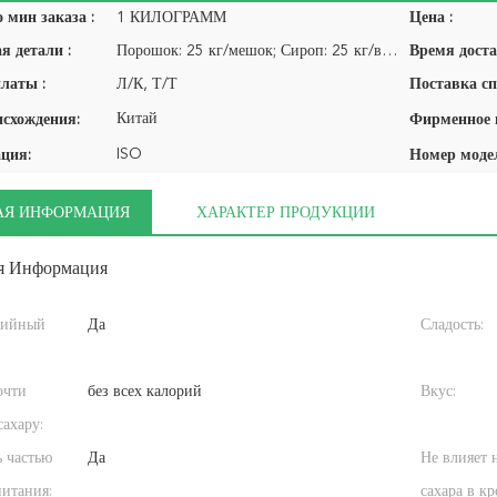
 мин заказа :
1 КИЛОГРАММ
Цена :
я детали :
Порошок: 25 кг/мешок; Сироп: 25 кг/ведро; 275 кг/барабан; 1400 кг/IBC барабан
Время доста
латы :
Л/К, Т/Т
Поставка сп
Китай
исхождения:
ISO
ция:
Номер моде
АЯ ИНФОРМАЦИЯ
ХАРАКТЕР ПРОДУКЦИИ
я Информация
рийный
Да
Сладость:
очти
без всех калорий
Вкус:
сахару:
 частью
Да
Не влияет 
питания:
сахара в кр