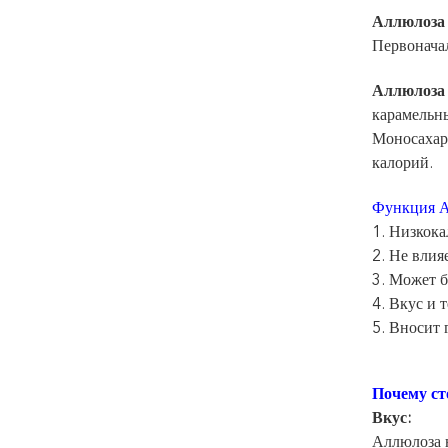
Аллюлоза
Первоначал
Аллюлоза
карамельны
Моносахари
калорий.
Функция
А
1. Низкок
2. Не влия
3. Может б
4. Вкус и 
5. Вносит 
Почему ст
Вкус:
Аллюлоза н