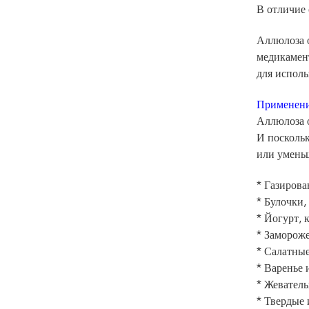
В отличие 
Аллюлоза 
медикамен
для исполь
Применени
Аллюлоза о
И поскольк
или уменьш
* Газирова
* Булочки,
* Йогурт, 
* Заморож
* Салатные
* Варенье 
* Жеватель
* Твердые 