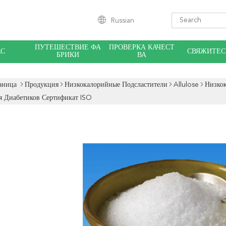
Russian
ПУТЕШЕСТВИЕ ФА
ПРОВЕРКА КАЧЕСТ
АС
СВЯЖИТЕС
БРИКИ
ВА
аница
Продукция
Низкокалорийные Подсластители
Allulose
Низко
я Диабетиков Сертификат ISO