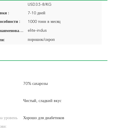
USD3.5-8/KG
вки :
7-10 дней
особности :
1000 тонн в месяц
elite-indus
Фирменное наименование:
порошок/сироп
ли:
70% сахарозы
Чистый, сладкий вкус
на уровень
Хорошо для диабетиков
ови: