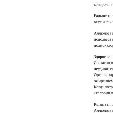
контроля в
Раньше тол
вкус и тек
Аллюлоза п
использова
полнокало
Здоровье:
Согласно о
неудивите
Органы здр
ожирением
Когда потр
«калории в
Когда вы п
Аллюлоза н