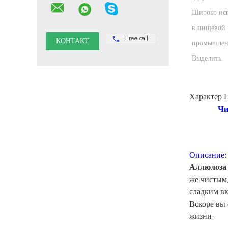
Широко исп
в пищевой
Free call
промышлен
Выделить:
Характер 
Чи
для низ
Описание:
Аллюлоза
же чистым
сладким вк
Вскоре вы 
жизни.