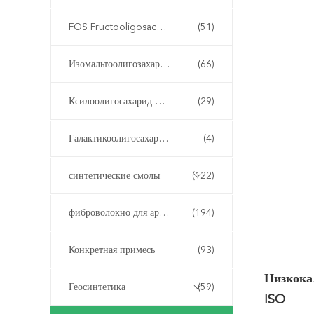
FOS Fructooligosaccharide
(51)
Изомальтоолигозахарид ИМО
(66)
Ксилоолигосахарид XOS
(29)
Галактикоолигосахарид ГОС
(4)
синтетические смолы
(122)
фиброволокно для армирования бетона
(194)
Конкретная примесь
(93)
Низкока
Геосинтетика
(59)
ISO