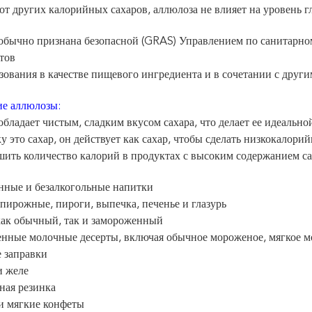
от других калорийных сахаров, аллюлоза не влияет на уровень 
обычно признана безопасной (GRAS) Управлением по санитарном
тов
зования в качестве пищевого ингредиента и в сочетании с друг
е аллюлозы:
бладает чистым, сладким вкусом сахара, что делает ее идеально
у это сахар, он действует как сахар, чтобы сделать низкокалор
ить количество калорий в продуктах с высоким содержанием са
нные и безалкогольные напитки
 пирожные, пироги, выпечка, печенье и глазурь
как обычный, так и замороженный
енные молочные десерты, включая обычное мороженое, мягкое м
 заправки
и желе
ная резинка
и мягкие конфеты