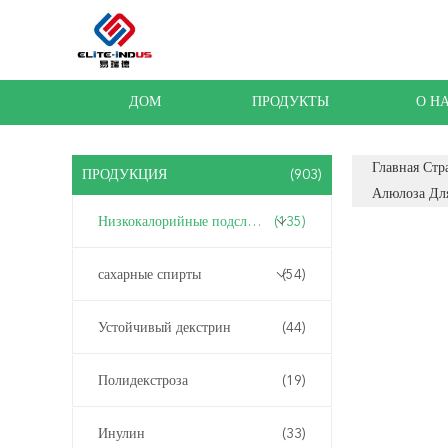
ДОМ
ПРОДУКТЫ
О Н
Главная Стр
ПРОДУКЦИЯ
(903)
Алюлоза Дл
Низкокалорийные подсластители
(135)
сахарные спирты
(54)
Устойчивый декстрин
(44)
Полидекстроза
(19)
Инулин
(33)