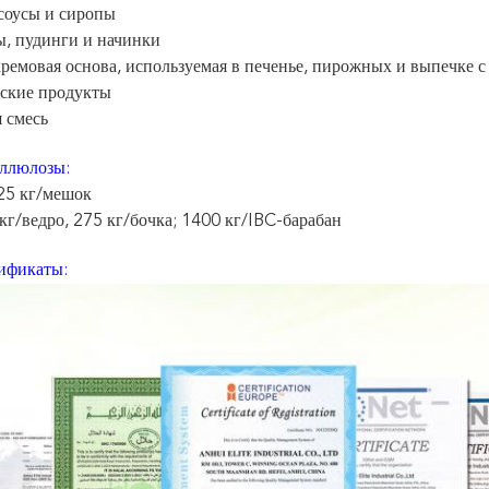
соусы и сиропы
ы, пудинги и начинки
кремовая основа, используемая в печенье, пирожных и выпечк
ские продукты
 смесь
аллюлозы:
25 кг/мешок
кг/ведро, 275 кг/бочка; 1400 кг/IBC-барабан
ификаты: