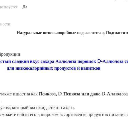
ользуется
Да
ности:
Натуральные низкокалорийные подсластители
,
Подсластит
Продукции
стый сладкий вкус сахара Аллюлоза порошок D-Аллюлоза с
кокалорийных продуктов и напитков
также известна как
Псикоза, D-Псикоза или даже D-Аллюлоза
,
усом, который вы ожидаете от сахара.
сможете найти его в широком ассортименте продуктов питания 