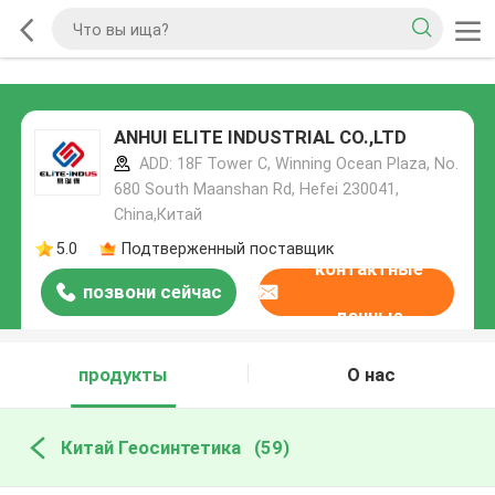
ANHUI ELITE INDUSTRIAL CO.,LTD
ADD: 18F Tower C, Winning Ocean Plaza, No.
680 South Maanshan Rd, Hefei 230041,
China,Китай
5.0
Подтверженный поставщик
контактные
позвони сейчас
данные
продукты
О нас
Китай Геосинтетика
(59)