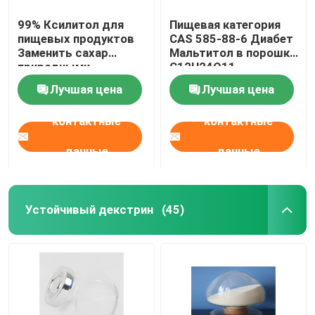
99% Ксилитол для
Пищевая категория
пищевых продуктов
CAS 585-88-6 Диабет
Заменить сахар
Мальтитол в порошке
природными
C12H24O11
подсластителями для
Лучшая цена
Лучшая цена
диабетиков
контактные
контактные
данные
данные
Устойчивый декстрин
(45)