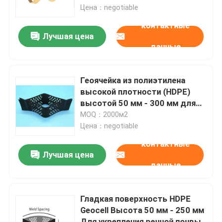
Цена：negotiable
контактные
Путешествие фабрики
Лучшая цена
данные
Проверка качества
Геоячейка из полиэтилена
Свяжитесь мы
высокой плотности (HDPE)
высотой 50 мм - 300 мм для
стабилизации гравия
MOQ：2000м2
Спросите цитату
Цена：negotiable
контактные
Низкокалорийные подсластители
Лучшая цена
данные
сахарные спирты
Гладкая поверхность HDPE
Geocell Высота 50 мм - 250 мм
Устойчивый декстрин
Для укрепления речной почвы