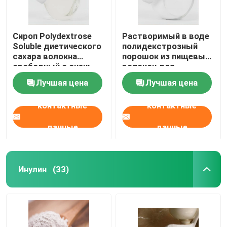
Сироп Polydextrose
Растворимый в воде
Soluble диетического
полидекстрозный
сахара волокна
порошок из пищевых
свободный с очень
волокон для
жидкостью
напитков,
Лучшая цена
Лучшая цена
Polydextrose
одобренный ISO
светлого цвета для
контактные
контактные
продуктов сахара
свободных
данные
данные
Инулин
(33)