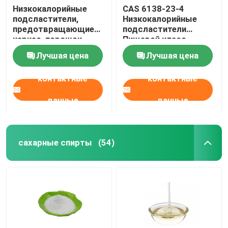
Низкокалорийные
CAS 6138-23-4
подсластители,
Низкокалорийные
предотвращающие
подсластители
кариес, порошок
Пищевой класс
мальтитола для
Трехалоза в пищевых
Лучшая цена
Лучшая цена
диабетиков
продуктах
контактные
контактные
данные
данные
сахарные спирты
(54)