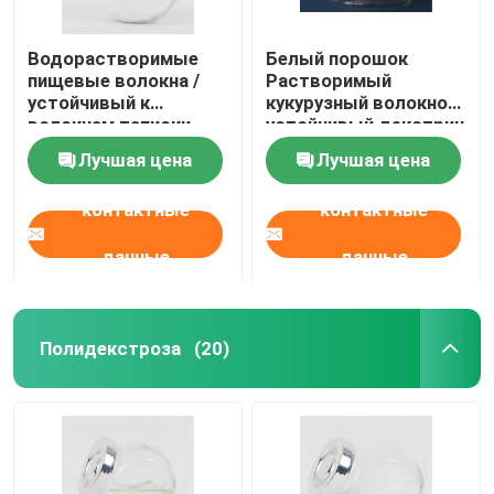
Водорастворимые
Белый порошок
пищевые волокна /
Растворимый
устойчивый к
кукурузный волокно
волокнам тапиоки
устойчивый декстрин
декстринный
порошок для
Лучшая цена
Лучшая цена
порошок для
пищевых добавок
конфеты
контактные
контактные
данные
данные
Полидекстроза
(20)