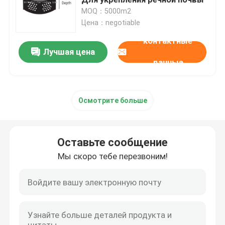
MOQ：5000m2
Цена：negotiable
Полидекстроза
контактные
Лучшая цена
Инулин
данные
FOS Fructooligosaccharide
Осмотрите больше
Изомальтоолигозахарид ИМО
Оставьте сообщение
Ксилоолигосахарид XOS
Мы скоро тебе перезвоним!
Галактикоолигосахарид ГОС
синтетические смолы