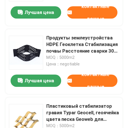
контактные
Лучшая цена
данные
Продукты землеустройства
HDPE Геоклетка Стабилизация
почвы Расстояние сварки 300
мм-1600 мм
MOQ：5000m2
Цена：negotiable
контактные
Лучшая цена
данные
Дом
Пластиковый стабилизатор
Продукты
гравия Typar Geocell, геоячейка
цвета песка Geoweb для
защиты откосов
О нас
MOQ：5000m2