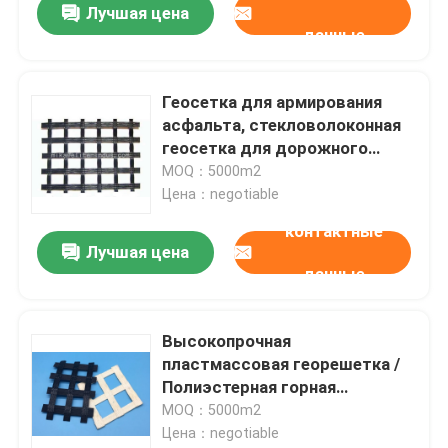
Лучшая цена
данные
Геосетка для армирования
асфальта, стекловолоконная
геосетка для дорожного
строительства
MOQ：5000m2
Цена：negotiable
контактные
Лучшая цена
данные
Высокопрочная
пластмассовая георешетка /
Полиэстерная горная
георешетка Стабилизация
MOQ：5000m2
почвы
Цена：negotiable