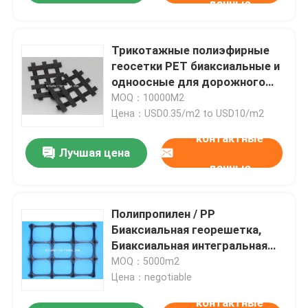
данные
Трикотажные полиэфирные
геосетки PET биаксиальные и
одноосные для дорожного
строительства
MOQ：10000M2
Цена：USD0.35/m2 to USD10/m2
контактные
Лучшая цена
данные
Полипропилен / PP
Биаксиальная георешетка,
Биаксиальная интегральная
георешетка
MOQ：5000m2
Цена：negotiable
контактные