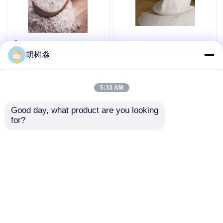
ФКК синатрин Инулин
Выпечка 110 ккал
110 ккал
Водорастворимая
胡树淼
Растворимая
пищевая клетчатка
пищевая клетчатка
Инулин
5:33 AM
Лучшая цена
Лучшая цена
Good day, what product are you looking 
контактные
контактные
for?
данные
данные
Осмотрите больше
Главная страница
Карта сайта
контактные данные
Desktop Site
Карта сайта
Privacy Policy