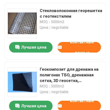
Стекловолоконная георешетка
с геотекстилем
MOQ：5000m2
Цена：negotiable
контактные
Лучшая цена
данные
Геокомпозит для дренажа на
полигонах ТБО, дренажная
сетка, 3D геосетка,
композитный геотекстиль
MOQ：5000m2
Цена：negotiable
контактные
Лучшая цена