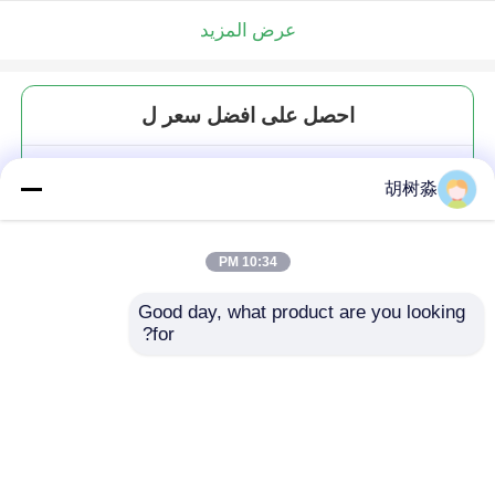
عرض المزيد
احصل على افضل سعر ل
استبدال السكر بالزيليتول الوظيفي
胡树淼
استبدال الحلوي بالزيليتول
الكريستالي
10:34 PM
Good day, what product are you looking 
for?
استمر
المنتجات الموصى بها