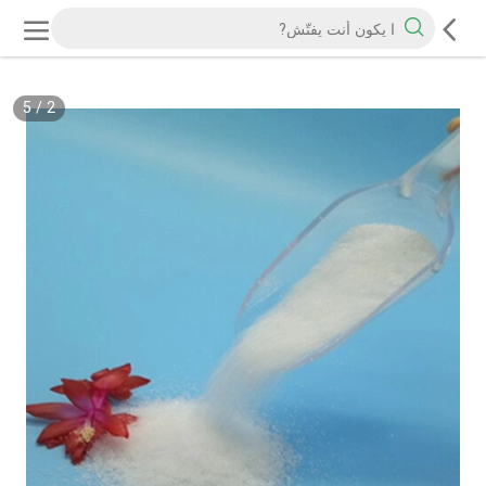
5
/
2