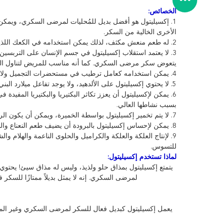
الخصائص
:
1. إكسيليتول هو أفضل بديل للمُحليات لمرضى السكري، ويمك
الأخرى الخالية من السكر.
2. له طعم منعش مكثف، لذلك يمكن استخدامه في الكعك اللذيذ والبسكويت والحلويات والأدوية وغيرها من السلع ذات المذاق الجديد.
3. لا يعتمد استقلاب إكسيليتول في جسم الإنسان على التربسين 
يتعوض سكر مرضى السكري. كما أنه مناسب للمريض لتناول الد
4. يمكن استخدامه كعامل ترطيب في مستحضرات التجميل ولا يسبب تهيجًا للجلد.
5. لا يحتوي إكسيليتول على الألدهيد، ولا يوجد تفاعل ميلارد البني عند التسخين، وهو جيد لإنتاج أطعمة المخابز المختلفة.
6. يمكن لإكسيليتول أن يعزز تكاثر البكتيريا والبكتيريا المف
بسبب نشاطها العالي.
7. لا يتم تخمير إكسيليتول بواسطة الخميرة، ويمكن أن يكون الركيزة الخاملة للميكروبات.
8. يمكن لإحساس إكسيليتول بالبرودة أن يضيف طعم النعناع والنعناع إلى الطعام.
9. لإنتاج العلكة والعلكة والكراميل والحلوى الناعمة والهلام 
للتسوس.
لماذا تستخدم إكسيليتول:
يتمتع إكسيليتول بمذاق حلو ولذيذ، وليس له مذاق سيئ! يحتو
لمرضى السكري. إنه لا يمثل بديلاً ممتازًا للسك
يعمل إكسيليتول كبديل فعال للسكر لمرضى السكري وغير المصابي