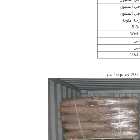
5.0-
بي
بي