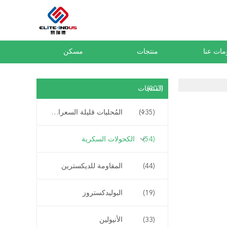
مات عنا
منتجات
مسكن
(903)
المنتجات
(135)
المُحليات قليلة السعرات الحرارية
(54)
الكحولات السكرية
(44)
المقاومة للديكسترين
(19)
البوليدكستروز
(33)
الأنيولين