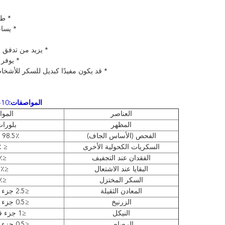
* طع
* يسا
* يزيد من تدفق ا
* يوفر
* قد يكون مفيدًا كبديل للسكر للأشخا
المواصفات:
10-30 شبكة؛ 30-80 شبكة؛ مسحوق إكسيليتول
العناصر
المو
المظهر
بلورات
الفحص (الأساس الجاف)
98.5٪ -101.0٪
السكريات الكحولية الأخرى
≤ 1.5٪
الفقدان عند التجفيف
≤0.2٪
البقايا عند الاشتعال
≤0.02٪
السكر المختزل
≤0.2٪
المعادن الثقيلة
≤2.5 جزء في المليون
الزرنيخ
≤0.5 جزء في المليون
النيكل
≤1 جزء في المليون
الرصاص
≤0.5 جزء في المليون