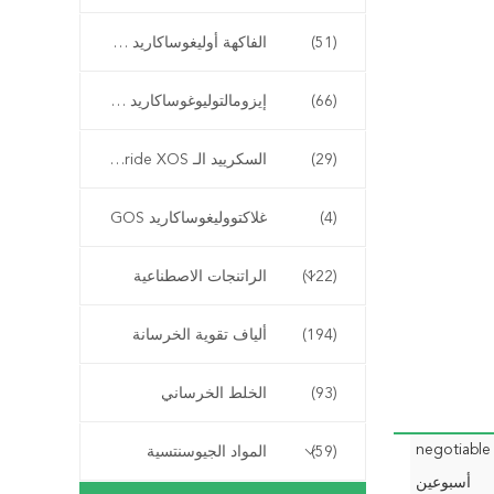
(51)
الفاكهة أوليغوساكاريد FOS
(66)
إيزومالتوليوغوساكاريد IMO
(29)
السكرييد الـ Xylooligosaccharide XOS
(4)
غلاكتووليغوساكاريد GOS
(122)
الراتنجات الاصطناعية
(194)
ألياف تقوية الخرسانة
(93)
الخلط الخرساني
negotiable
(59)
المواد الجيوسنتسية
أسبوعين