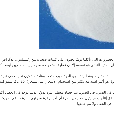
ضروات التي نأكلها يوميًا تحتوي على كميات صغيرة من إكسيليتول. للأغراض ال
ن المنتج النهائي هو نفسه، إلا أن عملية استخراجه من هذين المصدرين ليست ك
 استدامة وصديقة للبيئة. نوى الذرة مورد متجدد وعادة ما تكون نفايات في نهاية
 في الصين. في الصين، يتم حصاد معظم الذرة يدويًا، لذلك توجد في الحصاد أكو
فق إنتاج إكسيليتول. قد يظن المرء أن لدينا وفرة من نوى الذرة هنا في أمريكا 
ى في الحقل ولا يتم جمعها.