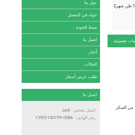
حول بنا
يًا
جولة في المعمل
ضبط الجودة
اتصل بنا
ات تفصيلية
أخبار
الحالات
طلب عرض أسعار
اتصل بنا
 من السكر
اتصل شخص :
Jack
رقم الهاتف :
0086-13955140199