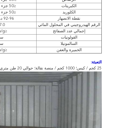
الكبريتات
≤50 جزء في المليون
الكلوريد
≤50 جزء في المليون
نقطة الانصهار
92-96 درجة مئوية
الرقم الهيدروجيني في المحلول المائي
7.0
إجمالي عدد الصفائح
≤50cfu/g
القولونيات
سل
السالمونيلا
سل
الخميرة والعفن
≤10cfu/g
التعبئة:
25 كجم / كيس؛ 1000 كجم / منصة نقالة؛ حوالي 20 طن متري / 20 &rsquo؛ gp