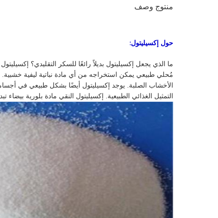
منتوج وصف
حول إكسيليتول
:
ما الذي يجعل إكسيليتول بديلاً رائعًا للسكر التقليدي؟ إكسيليت
مُحلي طبيعي يمكن استخراجه من أي مادة نباتية ليفية خشبية. يت
التمثيل الغذائي الطبيعية. إكسيليتول النقي مادة بلورية بيضاء ت