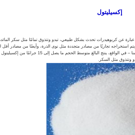
إكسيليتول
ول عبارة عن كربوهيدرات تحدث بشكل طبيعي، تبدو وتتذوق تمامًا مثل سكر المائدة 
م استخراجه تجاريًا من مصادر متجددة مثل نوى الذرة، وأيضًا من مصادر أقل است
الأخشاب الصلبة. يوجد إكسيليتول أيضًا بشكل طبيعي في أجسامنا – في الواقع، ينتج البالغ مت
بدو وتتذوق مثل السكر.