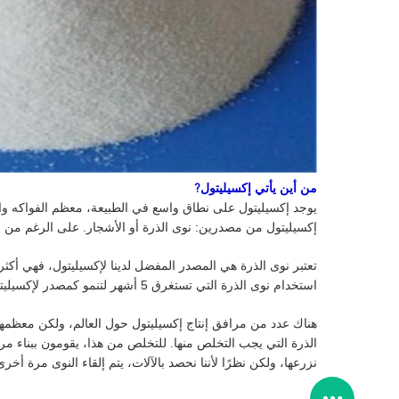
من أين يأتي إكسيليتول
?
يوجد إكسيليتول على نطاق واسع في الطبيعة، معظم الفواكه والخ
إكسيليتول من مصدرين: نوى الذرة أو الأشجار. على الرغم من أ
تعتبر نوى الذرة هي المصدر المفضل لدينا لإكسيليتول، فهي أكثر
استخدام نوى الذرة التي تستغرق 5 أشهر لتنمو كمصدر لإكسيليتول هو أكثر استدامة بكثير من استخدام الأشجار التي تستغرق 20 عامًا لتنمو كمصدر لإكسيليتول.
هناك عدد من مرافق إنتاج إكسيليتول حول العالم، ولكن معظمها
الذرة التي يجب التخلص منها. للتخلص من هذا، يقومون ببناء مرا
نزرعها، ولكن نظرًا لأننا نحصد بالآلات، يتم إلقاء النوى مرة أخر