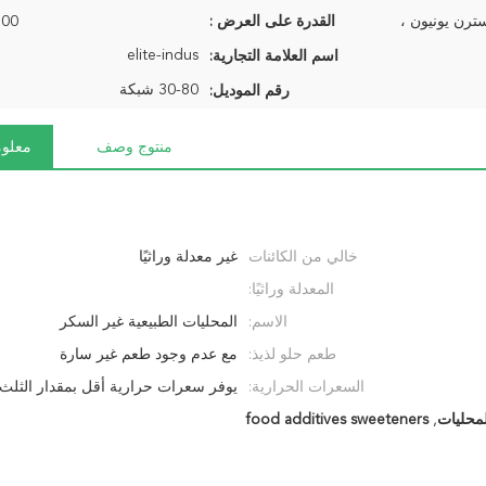
القدرة على العرض :
500 طن شهر
elite-indus
اسم العلامة التجارية:
30-80 شبكة
رقم الموديل:
منتوج وصف
معلوم
خالي من الكائنات
غير معدلة وراثيًا
المعدلة وراثيًا:
الاسم:
المحليات الطبيعية غير السكر
طعم حلو لذيذ:
مع عدم وجود طعم غير سارة
السعرات الحرارية:
يوفر سعرات حرارية أقل بمقدار الثلث
لمحليات
,
food additives sweeteners