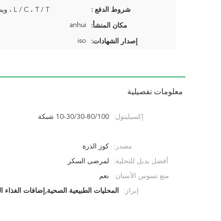
شروط الدفع :
L / C ، T / T ، ويسترن يونيون ،
anhui
مكان المنشأ:
iso
إصدار الشهادات:
معلومات تفصيلية
إكسيليتول:
10-30/30-80/100 شبكة
مصدر:
كوز الذرة
أفضل بديل للتحلية:
لمرضى السكر
منع تسوس الأسنان:
نعم
إبراز:
المحليات الطبيعية الصحية,إضافات الغذاء ا