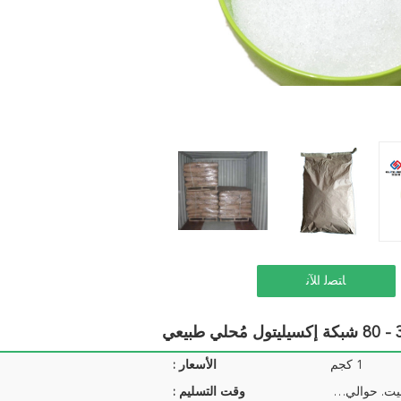
ﺎﺘﺼﻟ ﺍﻶﻧ
1 كجم
الأسعار :
25KGS / كيس. 1000kgs / البليت. حوالي 20 mts / 20&#39;gp
وقت التسليم :