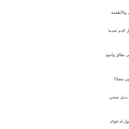
 والأطعمة
 الدم عندما
على نطاق واسع
ن مضادًا
و بديل صحي
ل له فوائد