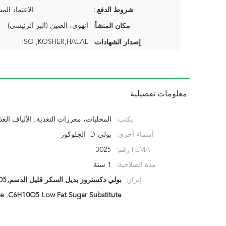
شروط الدفع :
الاعتماد الم
انهوى، الصين (البر الرئيسى)
مكان المنشأ:
ISO ,KOSHER,HALAL
إصدار الشهادات:
معلومات تفصيلية
يكتب:
المحليات، معززات التغذية، الألياف الغذا
أسماء أخرى:
بولي-D- الجلوكوز
FEMA رقم:
3025
مدة الصلاحية:
1 سنة
إبراز:
بولي دكستروز بديل السكر قليل الدسم,C6H10O5 بديل السكر قليل الدسم,C6H10O5 بولي دكستروز
se
,
C6H10O5 Low Fat Sugar Substitute