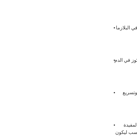
الحمض والملح، وتقلل من مستويات الكوليسترول في البلازما 
من الجلوكوز، وبالتالي خفض مستويات الجلوكوز في الدم 
زيادة حجم البراز ، وتحفيز التهاب الأمعاء ، وتسريع 
تزيد بسرعة من البكتيريا الثنائية والبكتيريا المفيدة 
الأخرى وتمنع نمو البكتيريا الصافية وتمنع تآكل الغشاء المخاطي الأمعاءتفرز السموم الجسدية والنفايات الأيضية في الوقت المناسب ليكون 