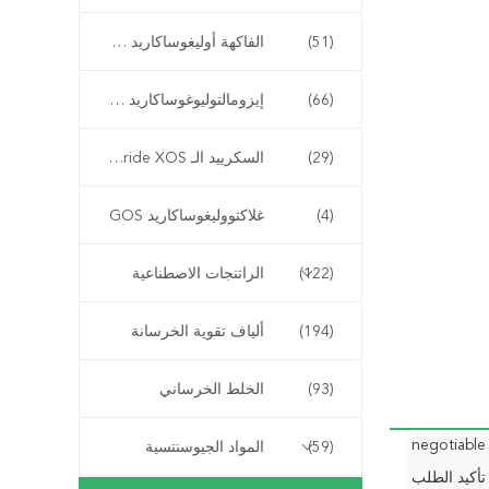
(51)
الفاكهة أوليغوساكاريد FOS
(66)
إيزومالتوليوغوساكاريد IMO
(29)
السكرييد الـ Xylooligosaccharide XOS
(4)
غلاكتووليغوساكاريد GOS
(122)
الراتنجات الاصطناعية
(194)
ألياف تقوية الخرسانة
(93)
الخلط الخرساني
negotiable
(59)
المواد الجيوسنتسية