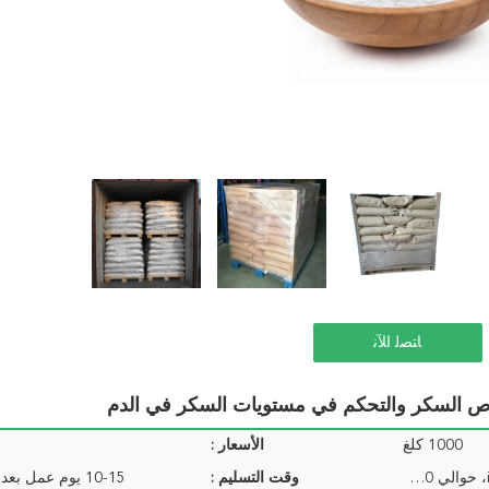
ﺎﺘﺼﻟ ﺍﻶﻧ
صاص السكر والتحكم في مستويات السكر في الدم
1000 كلغ
الأسعار :
275 كجم/طبل، 1400 كجم/ibc، حوالي 20 طن/20&#39;gp
وقت التسليم :
10-15 يوم عمل بعد تأكيد الطلب