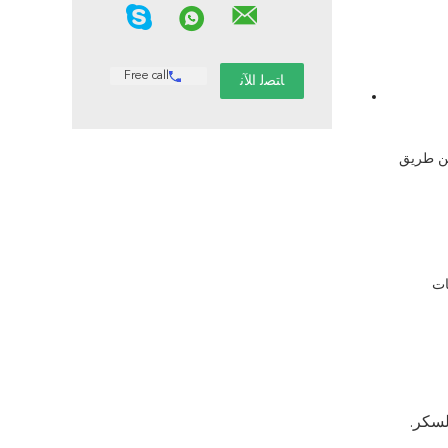
Free call
منتجات الرعاية الصحية التي تهدف إلى الإمساك، مرضى السكري، السمنة، الخ، مثل أقراص الألياف، الكبسولة، المكبرات السائلة التي تؤخذ عن طريق 
: عصير الفاكهة والقهوة ومشروبات الشاي ومشروبات حمض الكربونيوم ومشروبات حليب الفاصوليا والمشروبات الغذائية والمشروبات 
لسكر.