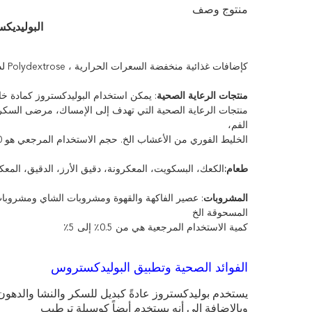
منتوج وصف
البوليديك
كإضافات غذائية منخفضة السعرات الحرارية ، Polydextrose لديه الاستخدام التالي:
منتجات الرعاية الصحية
: يمكن استخدام البوليدكستروز كمادة خ
الفم،
الخليط الفوري من الأعشاب الخ. حجم الاستخدام المرجعي هو 30٪ إلى 90٪.
طعام:
الكعك، البسكويت، المعكرونة، دقيق الأرز، الدقيق، المعكرونة 
المشروبات
المسحوقة الخ
كمية الاستخدام المرجعية هي من 0.5٪ إلى 5٪
الفوائد الصحية وتطبيق البوليدكستروس
يستخدم بوليدكستروز عادةً كبديل للسكر والنشا والده
وبالإضافة إلى أنه يستخدم أيضاً كوسيلة ترطيب