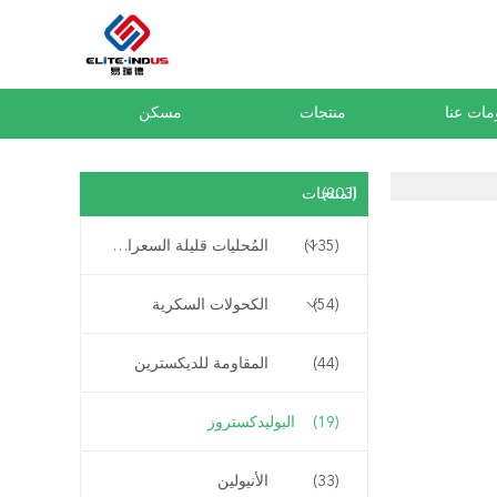
مات عنا
منتجات
مسكن
(903)
المنتجات
(135)
المُحليات قليلة السعرات الحرارية
(54)
الكحولات السكرية
(44)
المقاومة للديكسترين
(19)
البوليدكستروز
(33)
الأنيولين