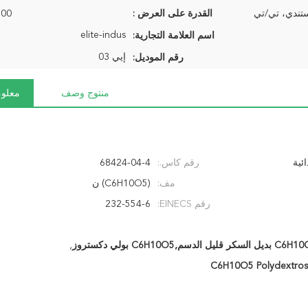
ستندي، تي/تي
القدرة على العرض :
800 طن شه
elite-indus
اسم العلامة التجارية:
إيي 03
رقم الموديل:
منتوج وصف
معلوم
ئية
رقم كاس.:
68424-04-4
مف:
(C6H10O5) ن
رقم EINECS:
232-554-6
,
C6H10O5 Polydextro