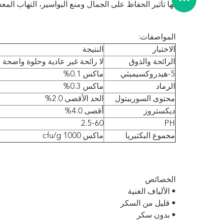
لها تأثير الحفاظ على الجمال ومنع البواسير، التهاب الم
المواصفات:
الاختبار
النتيجة
الرائحة والذوق
لا رائحة غير عادية وحلوة واضحة خ
5-هيدروكسيميثي
ماكس 0.1%
الرماد
ماكس 0.3%
محتوى السوربيتول
الحد الأقصى 2.0%
ديكستروز
أقصى 4.0%
2.5-60
PH
مجموع البكتيريا
ماكس 1000 cfu/g
الخصائص
• الألياف الغنية
• قليل من السكر
• بدون سكر