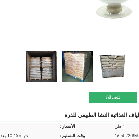
ﺎﺘﺼﻟ ﺍﻶﻧ
1 طن
الأسعار :
وقت التسليم :
10-15days بعد تأكيد الطلب