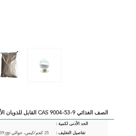
الصف الغذائي CAS 9004-53-9 القابل للذوبان الألياف الغذائية النشا الطبيعي للذرة
الحد الأدنى لكمية :
تفاصيل التغليف :
25 كجم/كيس، حوالي 16mts/20&#39;gp