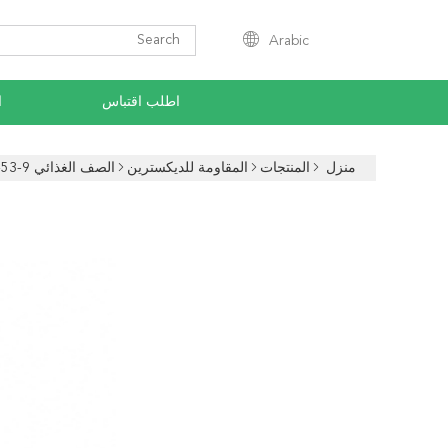
Arabic
اطلب اقتباس
ا
منزل
المنتجات
المقاومة للديكسترين
الصف الغذائي CAS 9004-53-9 القابل للذوبان الألياف الغذائية النشا الطبيعي للذرة