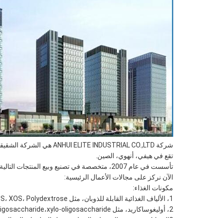
شركة ANHUI ELITE INDUSTRIAL CO.,LTD هي الشركة الشقيقة لمجموعة ELITE INDUSTRIAL GROUP (CHINA) LIMITED ،
تقع في هيفي، أنهوي، الصين.
تأسست في عام 2007، متخصصة في تصنيع وبيع المنتجات التالية، بعد حوالي 10 سنوات من التطوير،
الآن نركز على مجالات الأعمال الرئيسية:
مكونات الغذاء:
1، الألياف الغذائية القابلة للذوبان، مثل IMO، FOS، XOS، Polydextrose الخ...
2، أوليغوساكاريد، مثل isomaltooligosaccharide، Fructooligosaccharide،xylo-oligosaccharide الخ...