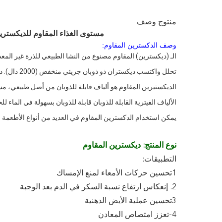
منتوج وصف
مستوى الغذاء المقاوم للديكسترين مسحوق CAS 9004-53-9 الألياف الغ
وصف الدكسترين المقاوم:
الـ (ديكسترين) المقاوم مصنوع من النشا الطبيعي للذرة غير المعد
تحلل واكتسب ديكستران ذو ذوبان جزيئي منخفض (2000 دال). ديكسترين المقاوم هو شراب أصفر فاتح أو منتج مسحوق.
الديكستيرين المقاوم هو ألياف قابلة للذوبان من أصل طبيعي، مس
الألياف الفيترية القابلة للذوبان قابلة للذوبان بسهولة في ال
يمكن استخدام الدكسترين المقاوم في العديد من أنواع الأطعمة م
نوع المنتج: ديكسترين المقاوم
التطبيقات:
1تحسين حركات الأمعاء لمنع الإمساك
2. إنعكاس ارتفاع نسبة السكر في الدم بعد الوجبة
3تحسين عملية الأيض الدهنية
4-تعزز امتصاص المعادن