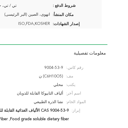
شروط الدفع :
تي / تي، خ
انهوى، الصين (البر الرئيسى)
مكان المنشأ:
ISO,FDA,KOSHER
إصدار الشهادات:
معلومات تفصيلية
رقم كاس.:
9004-53-9
مف:
(C6H10O5) ن
يكتب:
محلي
اسم آخر:
ألياف التابيوكا القابلة للذوبان
المواد الخام:
نشا الذرة الطبيعي
إبراز:
CAS 9004-53-9 الألياف الغذائية القابلة للذوبان,ألياف غذائية قابلة للذوبان بدرجة الطعام,CAS 9004-53-9 ألياف التابيوكا الذائبة
Fiber
,
Food grade soluble dietary fiber