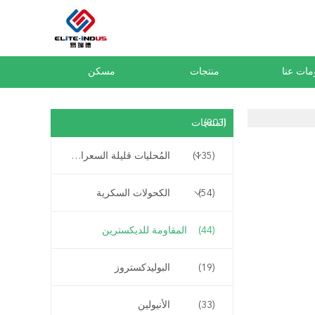
مات عنا
منتجات
مسكن
(903)
المنتجات
(135)
المُحليات قليلة السعرات الحرارية
(54)
الكحولات السكرية
(44)
المقاومة للديكسترين
(19)
البوليدكستروز
(33)
الأنيولين