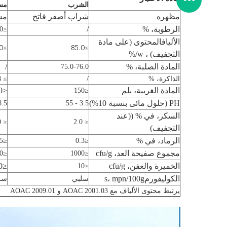
الشرب
مس
مظهره
شراب أصفر فاتح
مس
الرطوبة، %
/
≤60
الألياف
المحتوى (على مادة
≥
≥
0
85.0
التجفيف) ، w/%
المادة الصلبة، %
/
75.0-7
6.0
الذاكرة، %
/
≥ 98
المادة الغريبة، بلم
≤150
≤150
PH (حلول مائى بنسبة 10%)
.5 - 5
5
3.5 - 5
السكر، في % ((عند
≤ 2.0
≤ 2.0
التجفيف)
الرماد
، في %
≤0.5
3
≤0.
مجموع صفيحة العد، cfu/g
≤1000
≤1000
الخميرة والعفن، cfu/g
≤10
≤10
الكوليفورم
، mpn/100g
s
سلبي
سل
يرتبط محتوى الألياف مع AOAC 2001.03 و AOAC 2009.01