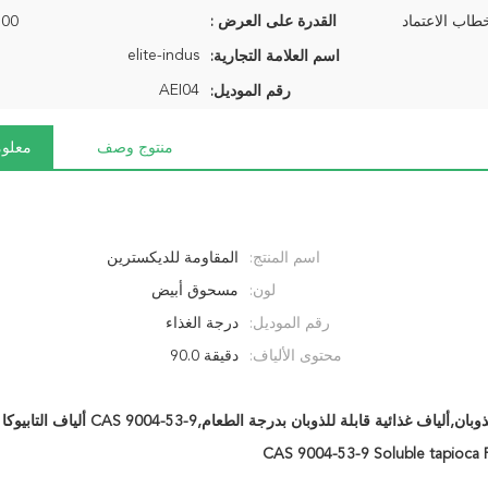
طاب الاعتماد
القدرة على العرض :
800 طن شه
elite-indus
اسم العلامة التجارية:
AEI04
رقم الموديل:
منتوج وصف
معلوم
اسم المنتج:
المقاومة للديكسترين
لون:
مسحوق أبيض
رقم الموديل:
درجة الغذاء
محتوى الألياف:
دقيقة 90.0
CAS 9004-53-9 Soluble tapioca 