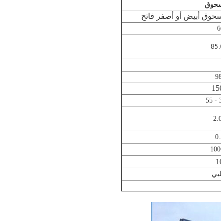
حوق
حوق أبيض أو أصفر فاتح
85.
5
3
بي