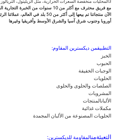
3المحليات منخفضة السعرات الحرارية، مثل الزيليتول، التريالوز، مالتيتول، مانيتول، إريتريتول، سكرالوز، الخ...
مع فريق محترف مع أكثر من 10 سنوات من الخبرة التجارية الدولية،
الآن منتجاتنا تم بيعها إلى أكثر من 50 بلد في العالم، عملائنا الرئيسيين من أمريكا الشمالية / الوسطى / الجنوبية،
أوروبا وجنوب شرق آسيا والشرق الأوسط وأفريقيا وغيرها
التطبيق
:
من ديكسترين المقاوم
الخبز
الحبوب
الوجبات الخفيفة
الحلويات
الصلصات والحلوى والحلوى
المشروبات
الألبان
المنتجات
مكملات غذائية
الحلويات المصنوعة من الألبان المجمدة
التعبئة
:
من
المقاومة للديكسترين