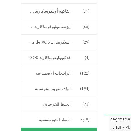
(51)
الفاكهة أوليغوساكاريد FOS
(66)
إيزومالتوليوغوساكاريد IMO
(29)
السكرييد الـ Xylooligosaccharide XOS
(4)
غلاكتووليغوساكاريد GOS
(122)
الراتنجات الاصطناعية
(194)
ألياف تقوية الخرسانة
(93)
الخلط الخرساني
negotiable
(59)
المواد الجيوسنتسية