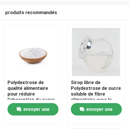
produits recommandés
Polydextrose de
Sirop libre de
qualité alimentaire
Polydextrose de sucre
Maison
pour réduire
soluble de fibre
l'absorption du sucre
alimentaire avec le
et contrôler les taux
liquide même de
envoyer une
envoyer une
Produits
de sucre dans le sang
Polydextrose de
couleur claire pour les
demande
demande
produits libres de
Au sujet de nous
sucre