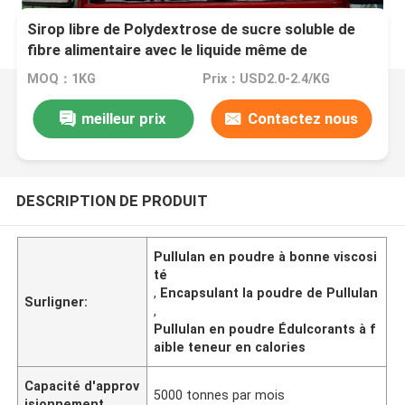
Sirop libre de Polydextrose de sucre soluble de
fibre alimentaire avec le liquide même de
Polydextrose de couleur claire pour les produits
MOQ：1KG
Prix：USD2.0-2.4/KG
libres de sucre
meilleur prix
Contactez nous
DESCRIPTION DE PRODUIT
Pullulan en poudre à bonne viscosi
té
,
Encapsulant la poudre de Pullulan
Surligner:
,
Pullulan en poudre Édulcorants à f
aible teneur en calories
Capacité d'approv
5000 tonnes par mois
isionnement