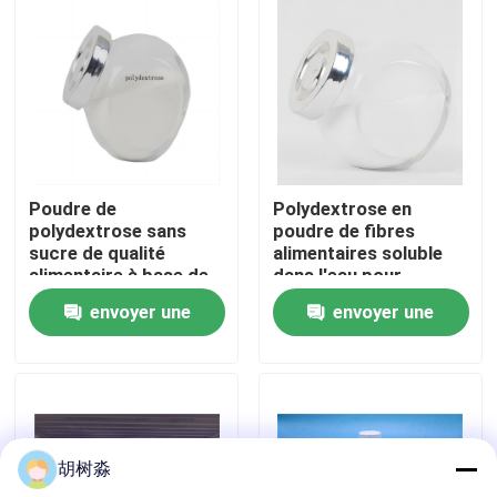
Visite d'usine
Contrôle de qualité
Contactez-nous
Poudre de
Polydextrose en
polydextrose sans
poudre de fibres
sucre de qualité
alimentaires soluble
Demandez une citation
alimentaire à base de
dans l'eau pour
fibres alimentaires
boissons ISO
envoyer une
envoyer une
approuvée
Édulcorants à faible teneur en calories
demande
demande
alcools sucrés
胡树淼
Dextrine résistante