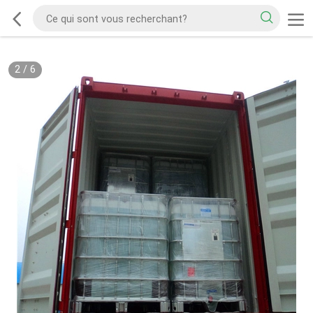
2
/
6