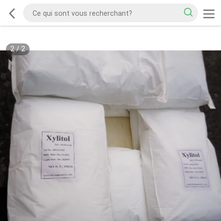
2
/
2