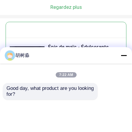
Regardez plus
Épis de maïs - Édulcorants
faibles en calories
胡树淼
7:22 AM
Good day, what product are you looking 
Continuer
for?
produits recommandés