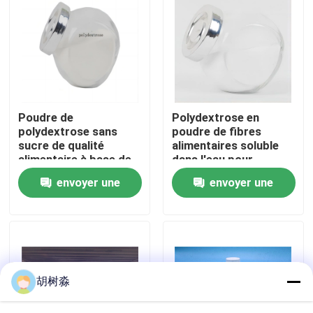
Visite d'usine
Contrôle de qualité
Poudre de
Polydextrose en
Contactez-nous
polydextrose sans
poudre de fibres
sucre de qualité
alimentaires soluble
alimentaire à base de
dans l'eau pour
Demandez une citation
fibres alimentaires
boissons ISO
envoyer une
envoyer une
approuvée
demande
demande
Édulcorants à faible teneur en calories
alcools sucrés
胡树淼
Dextrine résistante