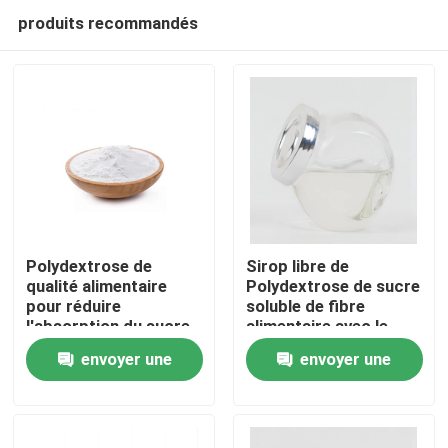
produits recommandés
Polydextrose de
Sirop libre de
qualité alimentaire
Polydextrose de sucre
pour réduire
soluble de fibre
Maison
l'absorption du sucre
alimentaire avec le
et contrôler les taux
liquide même de
envoyer une
envoyer une
de sucre dans le sang
Polydextrose de
Produits
couleur claire pour les
demande
demande
produits libres de
sucre
Au sujet de nous