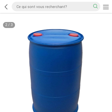
2
/
3