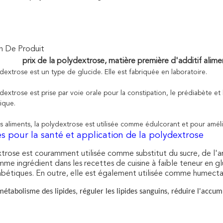
n De Produit
prix de la polydextrose, matière première d'additif alimen
ydextrose est un type de
glucide
. Elle est fabriquée en laboratoire.
dextrose est prise par
voie orale
pour la
constipation
, le prédiabète et
ique.
s aliments, la polydextrose est utilisée comme édulcorant et pour améli
s pour la santé et application de la polydextrose
trose est couramment utilisée comme substitut du sucre, de l'am
mme ingrédient dans les recettes de cuisine à faible teneur en glu
abétiques. En outre, elle est également utilisée comme humecta
métabolisme des lipides, réguler les lipides sanguins, réduire l'accumu