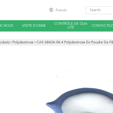
French
CONTRÔLE DE QUA
DE NOUS
VISITE D'USINE
CONTACTEZ
LITÉ
oduits
Polydextrose
CAS 68424-04-4 Polydextrose En Poudre De Fib