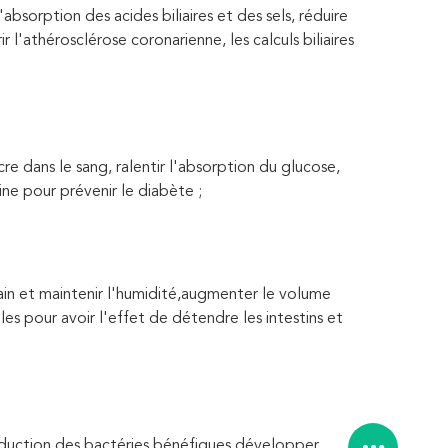
l'absorption des acides 
biliaires et des sels, réduire 
l'athérosclérose coronarienne, les calculs biliaires 
re dans le sang, ralentir l'absorption 
du glucose, 
line pour prévenir le diabète ;
in et maintenir l'humidité,
augmenter le volume 
lles pour avoir l'effet de détendre les intestins et 
duction des bactéries bénéfiques,
développer 