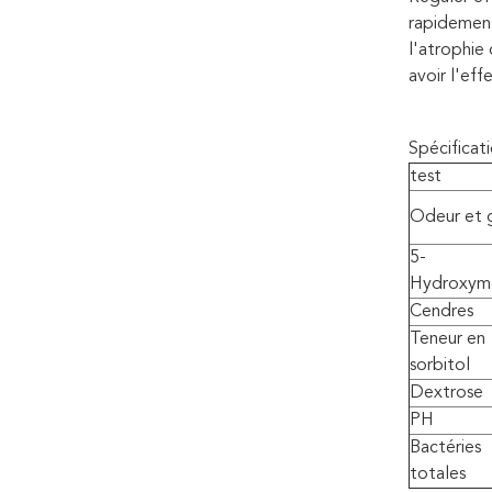
rapidement 
l'atrophie
avoir l'eff
Spécificati
test
Odeur et 
5-
Hydroxym
Cendres
Teneur en
sorbitol
Dextrose
PH
Bactéries
totales