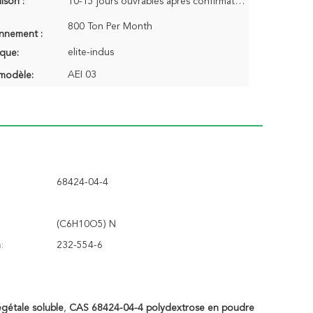
aison :
10-15 jours ouvrables après confirmation de la commande
800 Ton Per Month
onnement :
elite-indus
que:
AEI 03
modèle:
68424-04-4
(C6H10O5) N
:
232-554-6
gétale soluble
,
CAS 68424-04-4 polydextrose en poudre