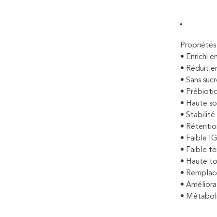
Propriétés
• Enrichi en
• Réduit e
• Sans suc
• Prébioti
• Haute sol
• Stabilité
• Rétentio
• Faible IG
• Faible t
• Haute to
• Remplace
• Améliora
• Métaboli