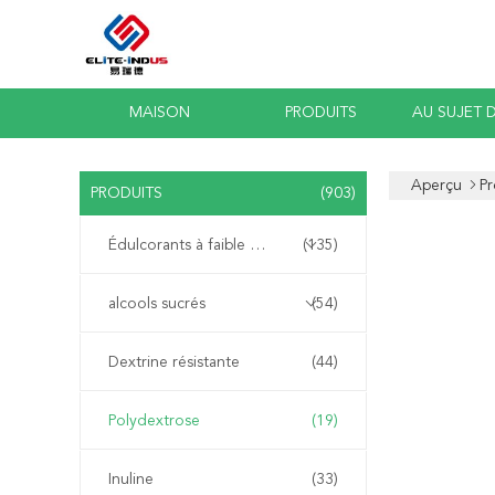
MAISON
PRODUITS
AU SUJET 
Aperçu
Pr
PRODUITS
(903)
Édulcorants à faible teneur en calories
(135)
alcools sucrés
(54)
Dextrine résistante
(44)
Polydextrose
(19)
Inuline
(33)