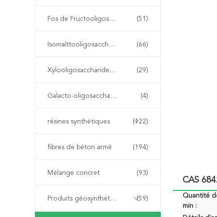
Fos de Fructooligosaccharide
(51)
Isomalttooligosaccharide OMI
(66)
Xylooligosaccharide XOS
(29)
Galacto-oligosaccharide GOS
(4)
résines synthétiques
(122)
fibres de béton armé
(194)
Mélange concret
(93)
CAS 684
Quantité 
Produits géosynthétiques
(59)
min :