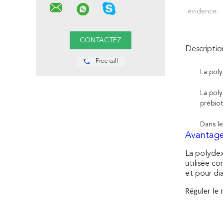
évidence:
Descriptio
Free call
La pol
La poly
prébiot
Dans le
Avantage
La polydex
utilisée co
et pour di
Réguler le 