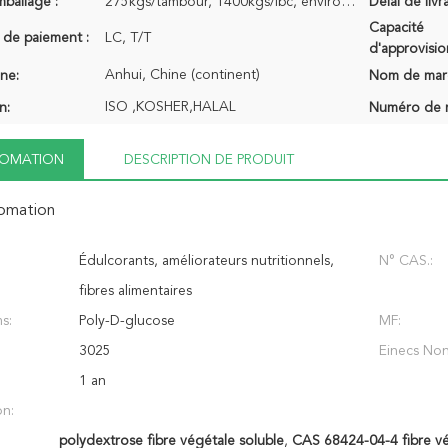
mballage :
275kgs/tambour, 1400kgs/ibc, environ 20 tonnes/20&#39;gp
Délai de livr
Capacité
 de paiement :
LC, T/T
d'approvisi
Anhui, Chine (continent)
ine:
Nom de mar
ISO ,KOSHER,HALAL
n:
Numéro de 
NFOMATION
DESCRIPTION DE PRODUIT
fomation
Édulcorants, améliorateurs nutritionnels,
N° CAS.:
fibres alimentaires
s:
Poly-D-glucose
MF:
3025
Einecs Non
1 an
on:
polydextrose fibre végétale soluble
,
CAS 68424-04-4 fibre vé