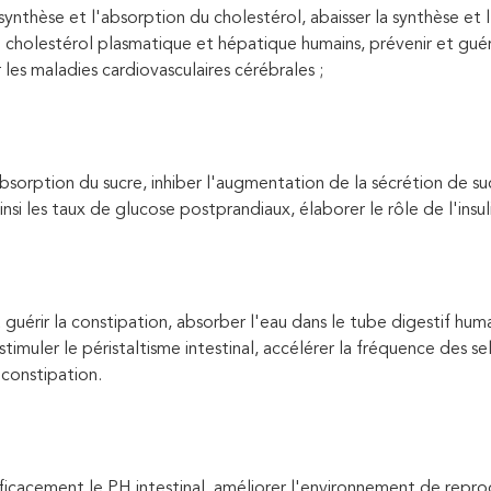
synthèse et l'absorption du cholestérol, abaisser la synthèse et 
 cholestérol plasmatique et hépatique humains, prévenir et guérir 
 les maladies cardiovasculaires cérébrales ;
bsorption du sucre, inhiber l'augmentation de la sécrétion de suc
insi les taux de glucose postprandiaux, élaborer le rôle de l'insu
 guérir la constipation, absorber l'eau dans le tube digestif huma
 stimuler le péristaltisme intestinal, accélérer la fréquence des se
 constipation.
ficacement le PH intestinal, améliorer l'environnement de repro