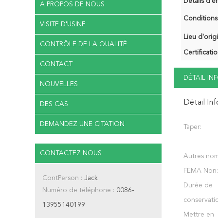
Détails d'e
A PROPOS DE NOUS
Conditions
VISITE D'USINE
Lieu d'orig
CONTRÔLE DE LA QUALITÉ
Certificatio
CONTACT
DÉTAIL I
NOUVELLES
Détail In
DES CAS
DEMANDEZ UNE CITATION
Taper:
CONTACTEZ NOUS
Autres nom
FEMA Non:
ContPerson :
Jack
Durée de
Numéro de téléphone :
0086-
conservati
13955140199
Mettre en