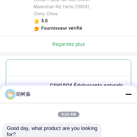
Maanshan Rd, Hefei 230041,
China ,Chine
5.0
Fournisseur vérifié
Regardez plus
C4H10O4 Édulcorants naturels
sains à faible teneur en calories
胡树淼
Granule Érythritol
9:24 AM
Good day, what product are you looking 
Continuer
for?