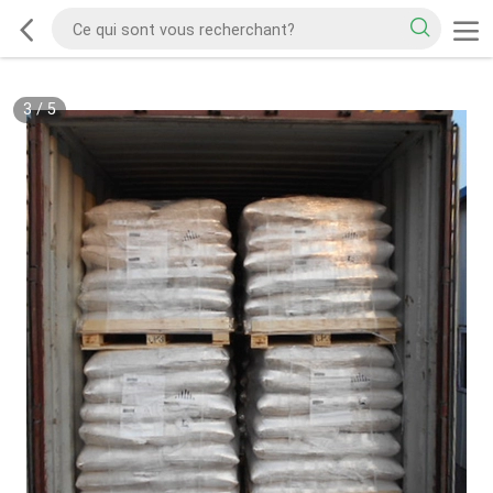
3
/
5