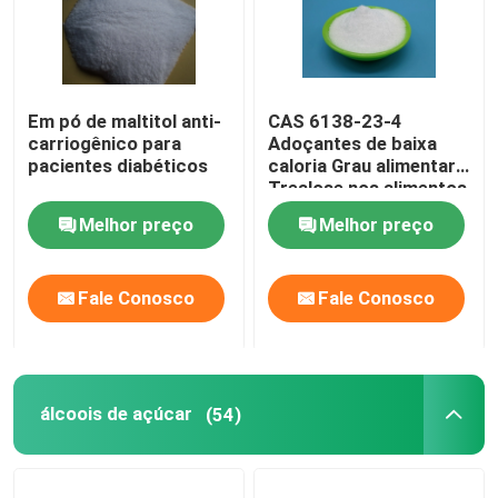
Em pó de maltitol anti-
CAS 6138-23-4
carriogênico para
Adoçantes de baixa
pacientes diabéticos
caloria Grau alimentar
Trealose nos alimentos
Melhor preço
Melhor preço
Fale Conosco
Fale Conosco
álcoois de açúcar
(54)