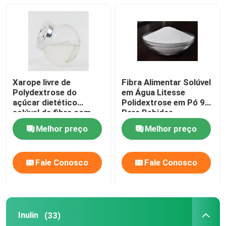
Polydextrose
Inulin
Xarope livre de
Fibra Alimentar Solúvel
FOS de Fructooligosaccharide
Polydextrose do
em Água Litesse
açúcar dietético
Polidextrose em Pó 90
solúvel da fibra com
Para Bebidas
Isomaltooligossacarídeo IMO
líquido mesmo de
Melhor preço
Melhor preço
Polydextrose da cor
clara para produtos
livres do açúcar
Xilooligossacarídeo XOS
Fale Conosco
Fale Conosco
Galactooligossacarídeo GOS
Inulin
(33)
Resinas sintéticas