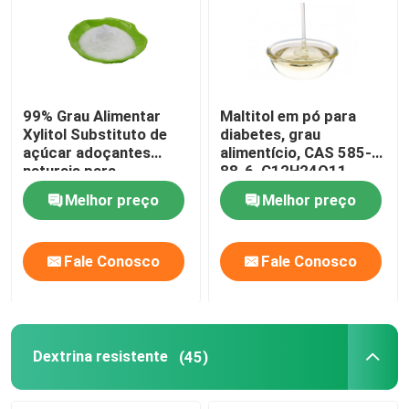
99% Grau Alimentar
Maltitol em pó para
Xylitol Substituto de
diabetes, grau
açúcar adoçantes
alimentício, CAS 585-
naturais para
88-6, C12H24O11
diabéticos
Melhor preço
Melhor preço
Fale Conosco
Fale Conosco
Casa
Produtos
Dextrina resistente
(45)
Sobre nós