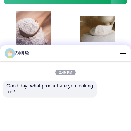
Fibras de concreto armado
Adição concreta
Produtos geossintéticos
FCC sinantrina Inulina
Produtos de
胡树淼
110 Kcal Fibra
panificação 110Kcal
dietética solúvel
Fibra alimentar solúvel
em água Inulina
2:45 PM
Melhor preço
Melhor preço
Good day, what product are you looking 
for?
Fale Conosco
Fale Conosco
Veja mais