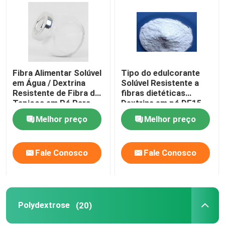
Excursão da fábrica
Controle da qualidade
Fibra Alimentar Solúvel
Tipo do edulcorante
em Água / Dextrina
Solúvel Resistente a
Contacte-nos
Resistente de Fibra de
fibras dietéticas
Tapioca em Pó Para
Dextrina em pó DE15-
Doces
20
Melhor preço
Melhor preço
Peça umas citações
Fale Conosco
Fale Conosco
Adoçantes de Baixa Caloria
álcoois de açúcar
Polydextrose
(20)
Dextrina resistente