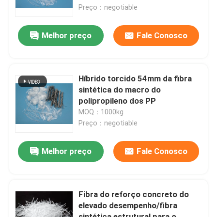
Preço：negotiable
Excursão da fábrica
Melhor preço
Fale Conosco
Controle da qualidade
Híbrido torcido 54mm da fibra
Contacte-nos
sintética do macro do
polipropileno dos PP
MOQ：1000kg
Peça umas citações
Preço：negotiable
Adoçantes de Baixa Caloria
Melhor preço
Fale Conosco
álcoois de açúcar
Fibra do reforço concreto do
elevado desempenho/fibra
Dextrina resistente
sintética estrutural para o