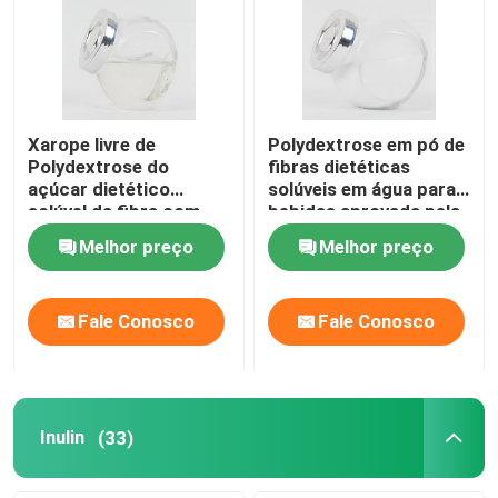
Xarope livre de
Polydextrose em pó de
Polydextrose do
fibras dietéticas
açúcar dietético
solúveis em água para
solúvel da fibra com
bebidas aprovada pela
líquido mesmo de
ISO
Melhor preço
Melhor preço
Polydextrose da cor
clara para produtos
livres do açúcar
Fale Conosco
Fale Conosco
Inulin
(33)