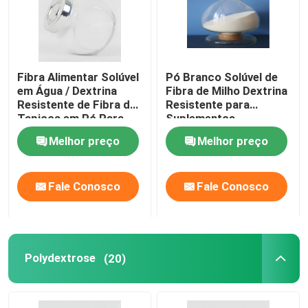
Fibra Alimentar Solúvel
Pó Branco Solúvel de
em Água / Dextrina
Fibra de Milho Dextrina
Resistente de Fibra de
Resistente para
Tapioca em Pó Para
Suplementos
Doces
Dietéticos
Melhor preço
Melhor preço
Fale Conosco
Fale Conosco
Polydextrose
(20)