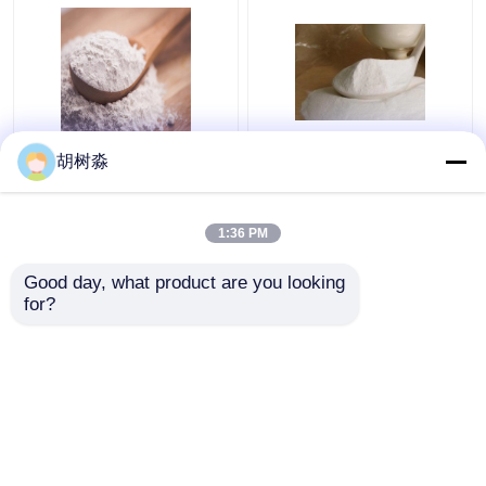
FCC sinantrina Inulina
Produtos de
胡树淼
110 Kcal Fibra
panificação 110Kcal
dietética solúvel
Fibra alimentar solúvel
em água Inulina
1:36 PM
Melhor preço
Melhor preço
Good day, what product are you looking 
for?
Fale Conosco
Fale Conosco
Veja mais