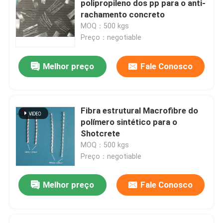
polipropileno dos pp para o anti-
rachamento concreto
Fibras de concreto armado
MOQ：500 kgs
Preço：negotiable
Adição concreta
Melhor preço
Fale Conosco
Produtos geossintéticos
Fibra estrutural Macrofibre do
polímero sintético para o
Shotcrete
MOQ：500 kgs
Preço：negotiable
Melhor preço
Fale Conosco