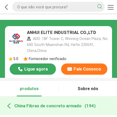
ANHUI ELITE INDUSTRIAL CO.,LTD
ADD: 18F Tower C, Winning Ocean Plaza, No.
680 South Maanshan Rd, Hefei 230041,
China,China
5.0
Fornecedor verificado
Ligue agora
Fale Conosco
produtos
Sobre nós
China Fibras de concreto armado
(194)