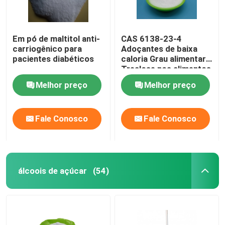
Em pó de maltitol anti-
CAS 6138-23-4
carriogênico para
Adoçantes de baixa
pacientes diabéticos
caloria Grau alimentar
Trealose nos alimentos
Melhor preço
Melhor preço
Fale Conosco
Fale Conosco
álcoois de açúcar
(54)