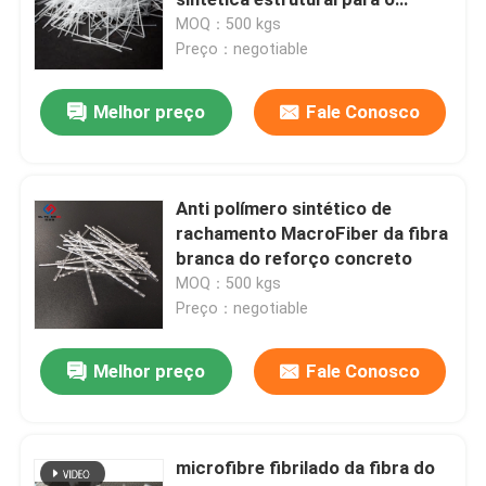
shotcrete
MOQ：500 kgs
Preço：negotiable
Polydextrose
Melhor preço
Fale Conosco
Inulin
FOS de Fructooligosaccharide
Anti polímero sintético de
rachamento MacroFiber da fibra
branca do reforço concreto
Isomaltooligossacarídeo IMO
MOQ：500 kgs
Preço：negotiable
Xilooligossacarídeo XOS
Melhor preço
Fale Conosco
Galactooligossacarídeo GOS
microfibre fibrilado da fibra do
Resinas sintéticas