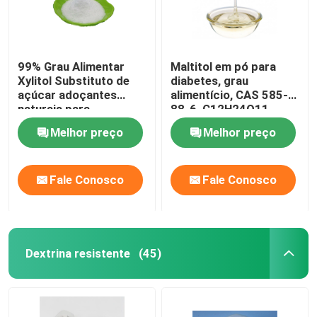
99% Grau Alimentar
Maltitol em pó para
Xylitol Substituto de
diabetes, grau
açúcar adoçantes
alimentício, CAS 585-
naturais para
88-6, C12H24O11
diabéticos
Melhor preço
Melhor preço
Fale Conosco
Fale Conosco
Dextrina resistente
(45)