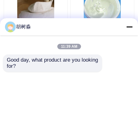
胡树淼
Produtos de
Sinantrina para
panificação 110Kcal
alimentação xarope
Fibra alimentar solúvel
líquido de inulina fibra
11:39 AM
em água Inulina
dietética solúvel para
doces
Melhor preço
Melhor preço
Good day, what product are you looking 
for?
Fale Conosco
Fale Conosco
Veja mais
Casa
Mapa do Site
Fale Conosco
Desktop Site
Mapa do Site
Política de Privacidade