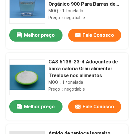
Orgânico 900 Para Barras de
Proteína / Substitutos do
MOQ：1 tonelada
Açúcar
Preço：negotiable
Melhor preço
Fale Conosco
CAS 6138-23-4 Adoçantes de
baixa caloria Grau alimentar
Trealose nos alimentos
MOQ：1 tonelada
Preço：negotiable
Melhor preço
Fale Conosco
Amido de tapioca Isomalto