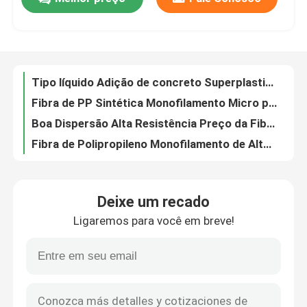
Fios laminados, impressos em cores, adesivo de vedação de borda lateral inferior
Caixa de presentes à base de água colagem adesiva
Excursão da fábrica
Redutor de água de alto desempenho Super plastificante de policarboxilato líquido 40% 50% de teor sólido
Aditivo de policarboxilato de alta gama / Superplastificante líquido para água reduzida
Tipo líquido Adição de concreto Superplastificante de policarboxilato sólido elevado
Controle da qualidade
Fibra de PP Sintética Monofilamento Micro para Reforço de Concreto
Boa Dispersão Alta Resistência Preço da Fibra de Polipropileno Monofilamento de 12mm
Contacte-nos
Fibra de Polipropileno Monofilamento de Alta Dispersão para Aditivos de Concreto
Solvente Alcoólico / Resina de Poliamida Solúvel em Álcool para Tintas de Impressão OEM
Peça umas citações
Betão anti-quebra fibra de polipropileno 12mm Para cimento reforço de betão
Deixe um recado
Fibra PP anti-fissuras para concreto Fibra de polipropileno Monofilamento microfibra 4 - 48mm
Adoçantes de Baixa Caloria
Ligaremos para você em breve!
Fibra de concreto reforçado resistente a rachaduras Microfibra de polipropileno sintético
Amostra grátis reduz a fibra de PP homopolímero Fallout Mono para cimento
álcoois de açúcar
Fibra de polipropileno de monofilamento de alta resistência para reforço de argamassa
Boa dispersão Concete fibra de polipropileno fibra de monofilamento não fibrilante
Dextrina resistente