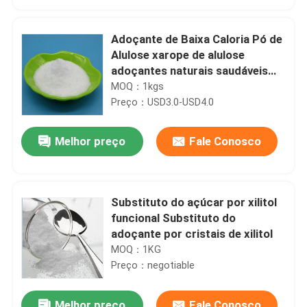
Adoçante de Baixa Caloria Pó de
Alulose xarope de alulose
adoçantes naturais saudáveis
Nenhum efeito sobre o açúcar
MOQ：1kgs
no sangue
Preço：USD3.0-USD4.0
Melhor preço
Fale Conosco
Substituto do açúcar por xilitol
Casa
funcional Substituto do
adoçante por cristais de xilitol
MOQ：1KG
Produtos
Preço：negotiable
Sobre nós
Melhor preço
Fale Conosco