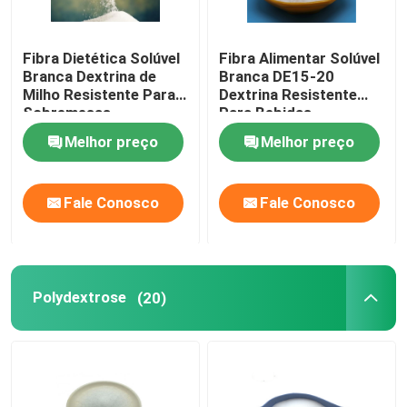
Fibra Dietética Solúvel
Fibra Alimentar Solúvel
Branca Dextrina de
Branca DE15-20
Milho Resistente Para
Dextrina Resistente
Sobremesas
Para Bebidas
Congeladas
Nutricionais
Melhor preço
Melhor preço
Fale Conosco
Fale Conosco
Polydextrose
(20)