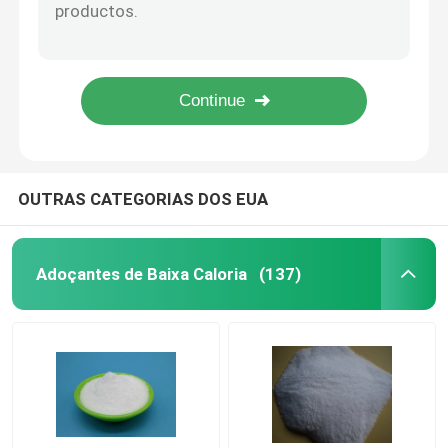
Microfibra de polipropileno 100% virgem PP para reforço de betão
Fibras de polipropileno para betão reforçado
Polydextrose
Fábrica fornecer directamente Monofilamentos Microfibras Fibras de Polipropileno para reforço de concreto
4 - 60 mm de betão reforçado de fibra de polipropileno PP
Inulin
Resinas de revestimento de baixa viscosidade / Resina de polímero vinílico VAH ELT-VAAL com boa fluidez
FOS de Fructooligosaccharide
OUTRAS CATEGORIAS DOS EUA
Isomaltooligossacarídeo IMO
Adoçantes de Baixa Caloria
(137)
Xilooligossacarídeo XOS
Galactooligossacarídeo GOS
Resinas sintéticas