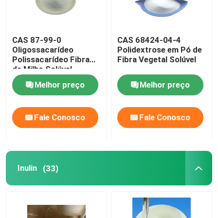
CAS 87-99-0
CAS 68424-04-4
Oligossacarídeo
Polidextrose em Pó de
Polissacarídeo Fibra
Fibra Vegetal Solúvel
de Milho Solúvel
Melhor preço
Melhor preço
Fale Conosco
Fale Conosco
Inulin
(33)