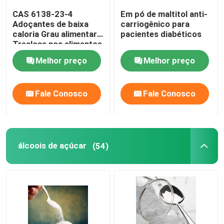
CAS 6138-23-4
Em pó de maltitol anti-
Fibras de concreto armado
Adoçantes de baixa
carriogênico para
caloria Grau alimentar
pacientes diabéticos
Trealose nos alimentos
Adição concreta
Melhor preço
Melhor preço
Produtos geossintéticos
Fale Conosco
Fale Conosco
álcoois de açúcar
(54)