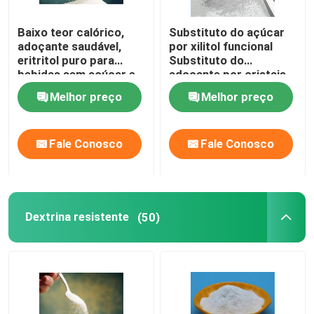
Baixo teor calórico,
Substituto do açúcar
adoçante saudável,
por xilitol funcional
eritritol puro para
Substituto do
bebidas sem açúcar e
adoçante por cristais
doces sem açúcar
de xilitol
Melhor preço
Melhor preço
Fale Conosco
Fale Conosco
Dextrina resistente
(50)