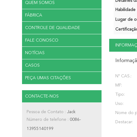
Detalhes d
QUEM SOMOS
Habilidade 
FÁBRICA
Lugar de o
CONTROLE DE QUALIDADE
Certificaçã
FALE CONOSCO
INFORMA
NOTÍCIAS
Informaç
CASOS
Nº CAS.:
PEÇA UMAS CITAÇÕES
MF:
Tipo:
CONTACTE-NOS
Uso:
Pessoa de Contato :
Jack
Nome do p
Número de telefone :
0086-
Destacar:
13955140199