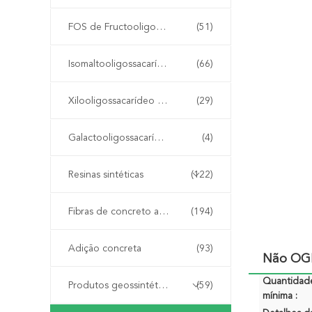
FOS de Fructooligosaccharide
(51)
Isomaltooligossacarídeo IMO
(66)
Xilooligossacarídeo XOS
(29)
Galactooligossacarídeo GOS
(4)
Resinas sintéticas
(122)
Fibras de concreto armado
(194)
Adição concreta
(93)
Não OGM
Quantidad
Produtos geossintéticos
(59)
mínima :