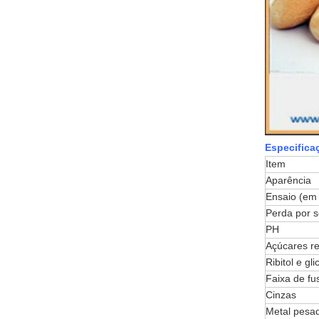
Especifica
Item
Aparência
Ensaio (em
Perda por 
PH
Açúcares r
Ribitol e gli
Faixa de fu
Cinzas
Metal pesa