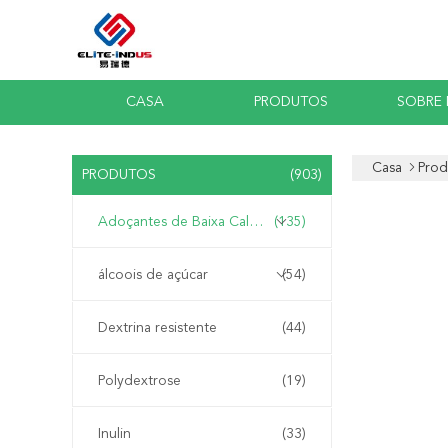
CASA
PRODUTOS
SOBRE
Casa
Prod
PRODUTOS
(903)
Adoçantes de Baixa Caloria
(135)
álcoois de açúcar
(54)
Dextrina resistente
(44)
Polydextrose
(19)
Inulin
(33)