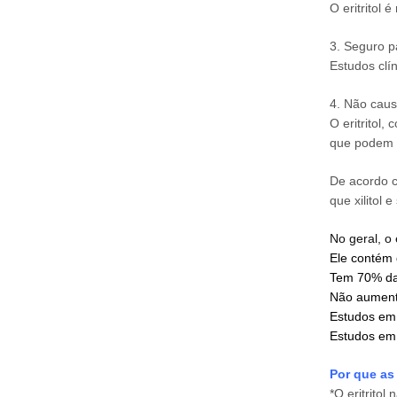
O eritritol
3.
Seguro p
Estudos clí
4.
Não caus
O eritritol
que podem l
De acordo c
que xilitol e
No geral, o 
Ele contém 
Tem 70% da
Não aumenta
Estudos em 
Estudos em 
Por que as
*
O eritritol