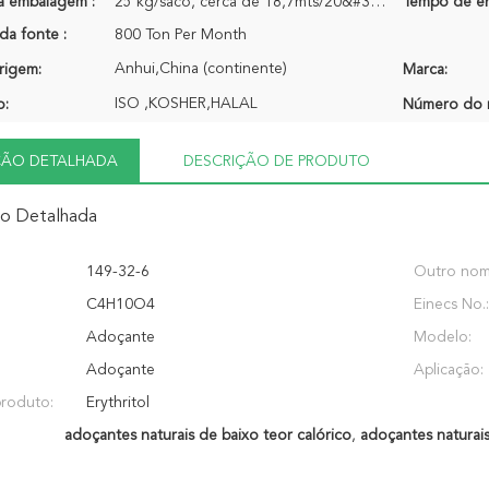
a embalagem :
25 kg/saco, cerca de 18,7mts/20&#39;gp
Tempo de en
da fonte :
800 Ton Per Month
Anhui,China (continente)
rigem:
Marca:
ISO ,KOSHER,HALAL
o:
Número do 
ÇÃO DETALHADA
DESCRIÇÃO DE PRODUTO
ão Detalhada
149-32-6
Outro nom
C4H10O4
Einecs No.:
Adoçante
Modelo:
Adoçante
Aplicação:
roduto:
Erythritol
adoçantes naturais de baixo teor calórico
,
adoçantes naturais