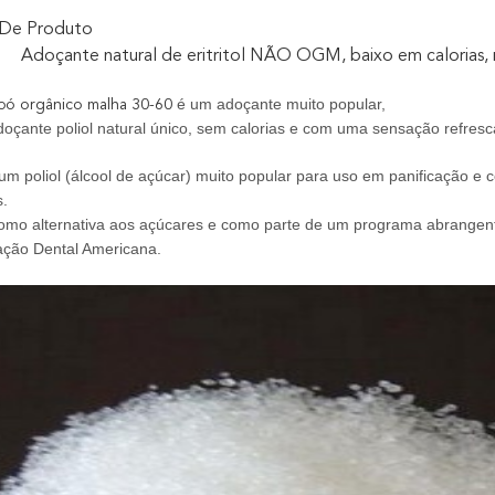
 De Produto
Adoçante natural de eritritol NÃO OGM, baixo em calorias,
é um adoçante muito popular,
m pó orgânico malha 30-60
oçante poliol natural único, sem calorias e com uma sensação refresc
 é um poliol (álcool de açúcar) muito popular para uso em panificação 
s.
, como alternativa aos açúcares e como parte de um programa abrangent
ação Dental Americana.