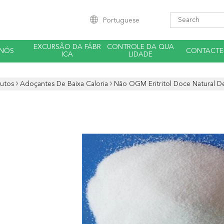
Portuguese
EXCURSÃO DA FÁBR
CONTROLE DA QUA
 NÓS
CONTACTE
ICA
LIDADE
utos
Adoçantes De Baixa Caloria
Não OGM Eritritol Doce Natural D