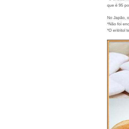
que é 95 po
No Japão, o 
*
Não foi enc
*O eritrito