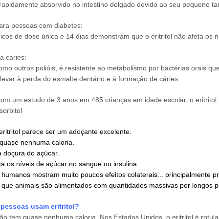
 é rapidamente absorvido no intestino delgado devido ao seu pequeno t
ara pessoas com diabetes:
nicos de dose única e 14 dias demonstram que o eritritol não afeta os n
a cáries:
, como outros polióis, é resistente ao metabolismo por bactérias orai
evar à perda do esmalte dentário e à formação de cáries.
om um estudo de 3 anos em 485 crianças em idade escolar, o eritritol f
 sorbitol
eritritol parece ser um adoçante excelente.
quase nenhuma caloria.
 doçura do açúcar.
 os níveis de açúcar no sangue ou insulina.
humanos mostram muito poucos efeitos colaterais... principalmente p
que animais são alimentados com quantidades massivas por longos p
 pessoas usam eritritol?
 não tem quase nenhuma caloria. Nos Estados Unidos, o eritritol é rotu