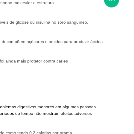
amanho molecular e estrutura.
íveis de glicose ou insulina no soro sanguíneo.
s que decompõem açúcares e amidos para produzir ácidos
oi ainda mais protetor contra cáries
roblemas digestivos menores
em algumas pessoas.
eríodos de tempo não mostram efeitos adversos
lado como tendo 0,2 calorias por grama,