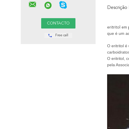
Descrição
eritritol e
que é um ad
Free call
O eritritol
carboidrato
O eritritol
pela Associ