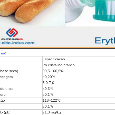
ção:
Especificação
Pó cristalino branco
 base seca)
99,5-100,5%
secagem
0,20%
≤
5,0-7,0
edutores
0,3
％
≤
cerol
0,1
％
≤
são
118~122
℃
0,1
％
≤
do (pb)
1,0 mg/kg
≤