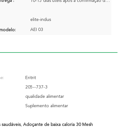
trega :
10-15 dias úteis após a confirmação do pedido
elite-indus
AEI 03
modelo:
e:
Eritrit
205--737-3
qualidade alimentar
Suplemento alimentar
 saudáveis
,
Adoçante de baixa caloria 30 Mesh