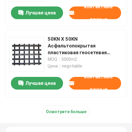
контактные
Лучшая цена
данные
50KN X 50KN
Асфальтопокрытая
пластиковая геосетевая
арматура для дорог ISO
MOQ：5000m2
одобрен
Цена：negotiable
контактные
Лучшая цена
данные
Дом
Продукты
Осмотрите больше
О нас