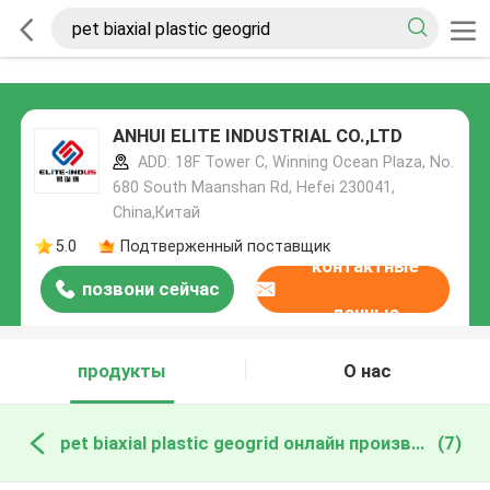
ANHUI ELITE INDUSTRIAL CO.,LTD
ADD: 18F Tower C, Winning Ocean Plaza, No.
680 South Maanshan Rd, Hefei 230041,
China,Китай
5.0
Подтверженный поставщик
контактные
позвони сейчас
данные
продукты
О нас
pet biaxial plastic geogrid онлайн производство
(7)