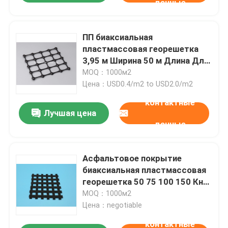
данные
ПП биаксиальная
пластмассовая георешетка
3,95 м Ширина 50 м Длина Для
дорожного строительства
MOQ：1000м2
Цена：USD0.4/m2 to USD2.0/m2
контактные
Лучшая цена
данные
Асфальтовое покрытие
биаксиальная пластмассовая
георешетка 50 75 100 150 Кн/
М для битумной асфальтовой
MOQ：1000м2
дороги
Цена：negotiable
контактные