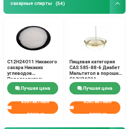
сахарные спирты
(54)
фиброволокно для армирования бетона
Конкретная примесь
Геосинтетика
C12H24O11 Никакого
Пищевая категория
сахара Никаких
CAS 585-88-6 Диабет
углеводов
Мальтитол в порошке
Подсластитель
C12H24O11
белого цвета
Лучшая цена
Лучшая цена
мальтитол порошок
контактные
контактные
данные
данные