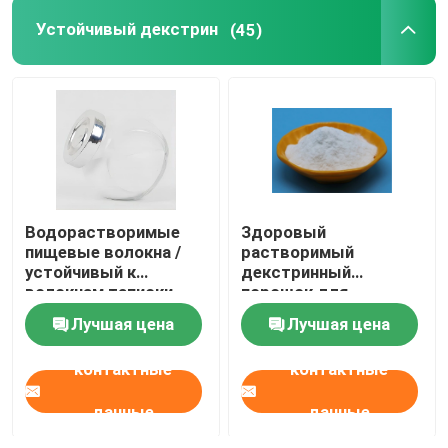
Устойчивый декстрин
(45)
Водорастворимые
Здоровый
пищевые волокна /
растворимый
устойчивый к
декстринный
волокнам тапиоки
порошок для
декстринный
шоколада
Лучшая цена
Лучшая цена
порошок для
конфеты
контактные
контактные
данные
данные