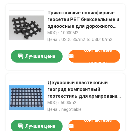
Трикотажные полиэфирные
геосетки PET биаксиальные и
одноосные для дорожного
строительства
MOQ：10000M2
Цена：USD0.35/m2 to USD10/m2
контактные
Лучшая цена
данные
Двухосный пластиковый
геогрид композитный
геотекстиль для армирования
дорог
MOQ：5000m2
Цена：negotiable
контактные
Лучшая цена