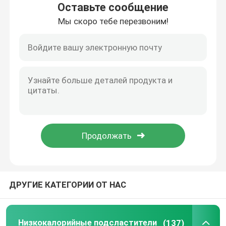
Оставьте сообщение
Мы скоро тебе перезвоним!
Путешествие фабрики
Проверка качества
Свяжитесь мы
Спросите цитату
Низкокалорийные подсластители
ДРУГИЕ КАТЕГОРИИ ОТ НАС
сахарные спирты
Устойчивый декстрин
Низкокалорийные подсластители
(137)