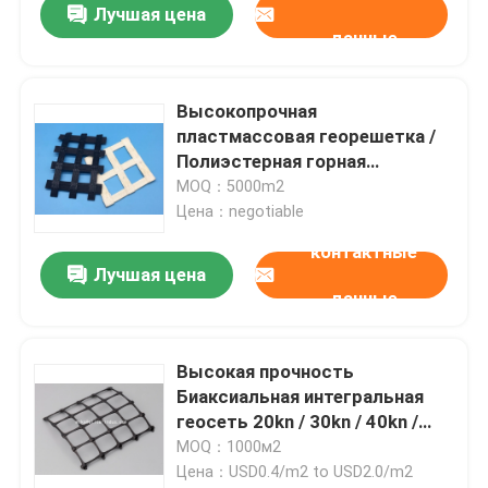
Лучшая цена
данные
Высокопрочная
пластмассовая георешетка /
Полиэстерная горная
георешетка Стабилизация
MOQ：5000m2
почвы
Цена：negotiable
контактные
Лучшая цена
данные
Высокая прочность
Биаксиальная интегральная
геосеть 20kn / 30kn / 40kn /
50kn Прочность
MOQ：1000м2
Цена：USD0.4/m2 to USD2.0/m2