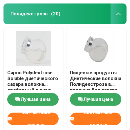
Полидекстроза
(20)
Сироп Polydextrose
Пищевые продукты
Soluble диетического
Диетические волокна
сахара волокна
Полидекстроза в
свободный с очень
порошке Без сахара
жидкостью
Полидекстроза в
Лучшая цена
Лучшая цена
Polydextrose
порошке
светлого цвета для
контактные
контактные
продуктов сахара
свободных
данные
данные