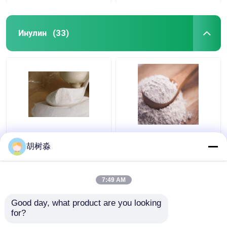
Инулин
(33)
Выпечка 110 ккал
ФКК синатрин Инулин
Водорастворимая
110 ккал
胡树淼
пищевая клетчатка
Растворимая
Инулин
пищевая клетчатка
7:49 AM
Лучшая цена
Лучшая цена
Good day, what product are you looking 
контактные
контактные
for?