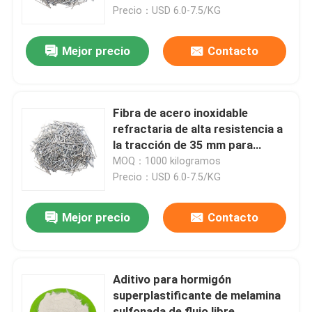
Precio：USD 6.0-7.5/KG
Viaje de la fábrica
Mejor precio
Contacto
Control de calidad
Fibra de acero inoxidable
Éntrenos en contacto con
refractaria de alta resistencia a
la tracción de 35 mm para
refractarios
MOQ：1000 kilogramos
Pida una cita
Precio：USD 6.0-7.5/KG
Edulcorantes bajos en calorías
Mejor precio
Contacto
Alcohol de azúcar
Aditivo para hormigón
superplastificante de melamina
Dextrina resistente
sulfonada de flujo libre