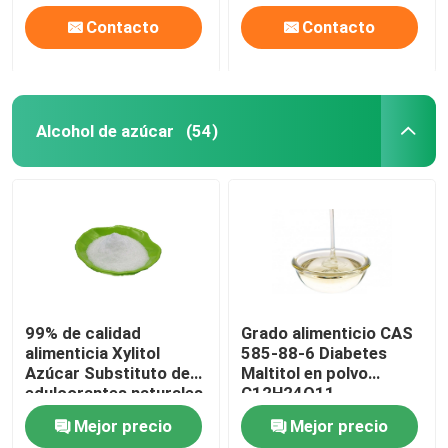
Contacto
Contacto
Alcohol de azúcar
(54)
99% de calidad
Grado alimenticio CAS
alimenticia Xylitol
585-88-6 Diabetes
Azúcar Substituto de
Maltitol en polvo
edulcorantes naturales
C12H24O11
para diabéticos
Mejor precio
Mejor precio