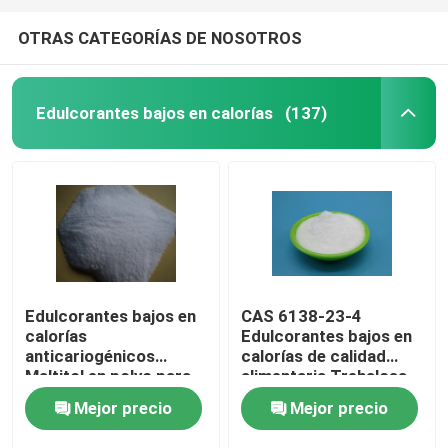
OTRAS CATEGORÍAS DE NOSOTROS
Edulcorantes bajos en calorías
(137)
Edulcorantes bajos en
CAS 6138-23-4
calorías
Edulcorantes bajos en
anticariogénicos
calorías de calidad
Maltitol en polvo para
alimentaria Trehalosa
productos para
en alimentos
Mejor precio
Mejor precio
pacientes diabéticos