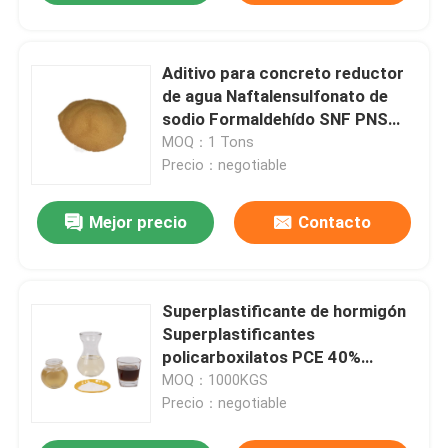
Aditivo para concreto reductor
de agua Naftalensulfonato de
sodio Formaldehído SNF PNS
FDN
MOQ：1 Tons
Precio：negotiable
Mejor precio
Contacto
Superplastificante de hormigón
Superplastificantes
policarboxilatos PCE 40%
Reductor de agua para hormigón
MOQ：1000KGS
Precio：negotiable