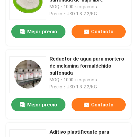
MOQ：1000 kilogramos
Precio：USD 1.8-2.2/KG
Polidextrosa
Mejor precio
Contacto
Inulina
FOS de Fructooligosaccharide
Reductor de agua para mortero
de melamina formaldehído
sulfonada
Isomaltooligosacárido OMI
MOQ：1000 kilogramos
Precio：USD 1.8-2.2/KG
Xilooligosacárido XOS
Mejor precio
Contacto
Galactooligosacárido GOS
Aditivo plastificante para
Resinas sintéticas