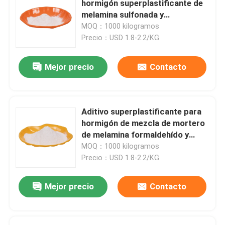
hormigón superplastificante de
melamina sulfonada y
Fibra de hormigón reforzado
formaldehído
MOQ：1000 kilogramos
Precio：USD 1.8-2.2/KG
Adición concreta
Mejor precio
Contacto
Geosintéticos
Aditivo superplastificante para
hormigón de mezcla de mortero
de melamina formaldehído y
cemento
MOQ：1000 kilogramos
Precio：USD 1.8-2.2/KG
Mejor precio
Contacto