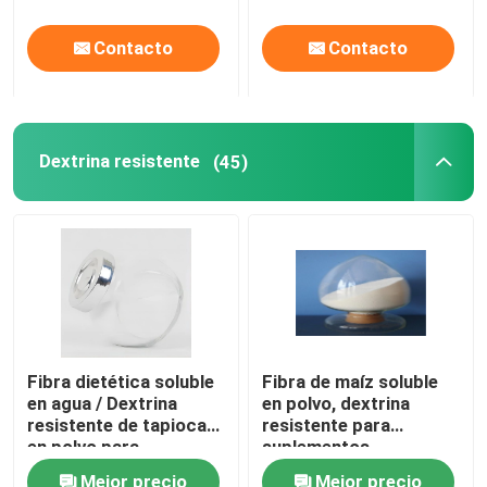
Contacto
Contacto
Dextrina resistente
(45)
Fibra dietética soluble
Fibra de maíz soluble
en agua / Dextrina
en polvo, dextrina
resistente de tapioca
resistente para
en polvo para
suplementos
caramelos
dietéticos
Mejor precio
Mejor precio