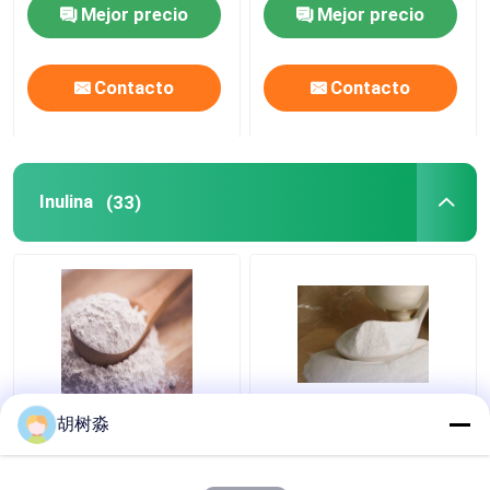
el mismo líquido de
Mejor precio
Mejor precio
Polydextrose del color
claro para los
productos libres del
Contacto
Contacto
azúcar
Inulina
(33)
FCC sinantrina Inulina
Productos horneados
胡树淼
110Kcal Fibra Dietética
110 Kcal Soluble en
Soluble
agua Fibra dietética
Inulina