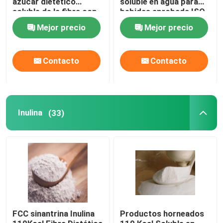
azúcar dietético
soluble en agua para
soluble de la fibra con
bebidas aprobada ISO
el mismo líquido de
Mejor precio
Mejor precio
Polydextrose del color
claro para los
productos libres del
Contacto
Contacto
azúcar
Inulina
(33)
FCC sinantrina Inulina
Productos horneados