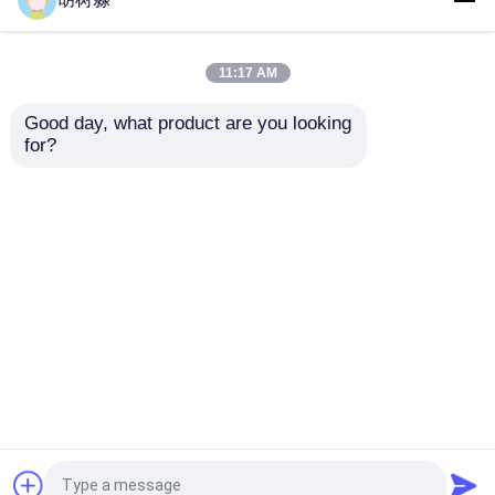
saludable FOS Fructo-
comercio muestra libre
oligosacárido en polvo
de fructosa
para bebidas / dulces
Oligosaccharide Fos
11:17 AM
95 en polvo
Mejor precio
Mejor precio
Good day, what product are you looking 
for?
Contacto
Contacto
Vea más
Inicio
Mapa del Sitio
Contactar Ahora
Desktop Site
Mapa del Sitio
Privacy Policy
Calidad
Edulcorantes bajos en calorías
Fábrica
De China.Copyright © 2026 ANHUI ELITE