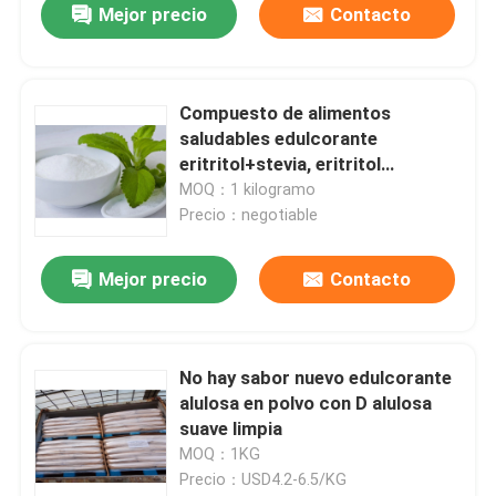
Mejor precio
Contacto
Compuesto de alimentos
saludables edulcorante
eritritol+stevia, eritritol
+sucralosa, momordica
MOQ：1 kilogramo
glucósidos
Precio：negotiable
Mejor precio
Contacto
No hay sabor nuevo edulcorante
alulosa en polvo con D alulosa
suave limpia
MOQ：1KG
Precio：USD4.2-6.5/KG