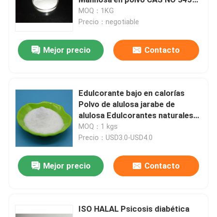
28-4
MOQ：1KG
Precio：negotiable
Polidextrosa
Mejor precio
Contacto
Inulina
FOS de Fructooligosaccharide
Edulcorante bajo en calorías
Polvo de alulosa jarabe de
alulosa Edulcorantes naturales
Isomaltooligosacárido OMI
saludables Sin efecto sobre el
MOQ：1 kgs
azúcar en la sangre
Precio：USD3.0-USD4.0
Xilooligosacárido XOS
Mejor precio
Contacto
Galactooligosacárido GOS
ISO HALAL Psicosis diabética
Resinas sintéticas