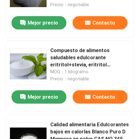
Precio：negotiable
Viaje de la fábrica
Mejor precio
Contacto
Control de calidad
Compuesto de alimentos
Éntrenos en contacto con
saludables edulcorante
eritritol+stevia, eritritol
+sucralosa, momordica
MOQ：1 kilogramo
Pida una cita
glucósidos
Precio：negotiable
Edulcorantes bajos en calorías
Mejor precio
Contacto
Alcohol de azúcar
Calidad alimentaria Edulcorantes
bajos en calorías Blanco Puro D
Dextrina resistente
Mannosa en polvo CAS NO 3458-