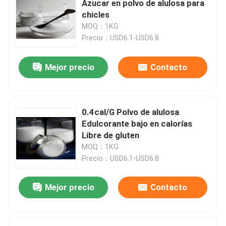
Azucar en polvo de alulosa para
chicles
Fibra de hormigón reforzado
MOQ：1KG
Precio：USD6.1-USD6.8
Adición concreta
Mejor precio
Contacto
Geosintéticos
0.4cal/G Polvo de alulosa
Edulcorante bajo en calorías
Libre de gluten
MOQ：1KG
Precio：USD6.1-USD6.8
Mejor precio
Contacto