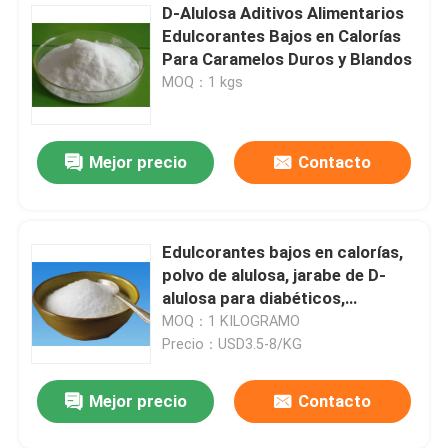
D-Alulosa Aditivos Alimentarios
Edulcorantes Bajos en Calorías
Para Caramelos Duros y Blandos
MOQ：1 kgs
Mejor precio
Contacto
Edulcorantes bajos en calorías,
polvo de alulosa, jarabe de D-
Deja un mensaje
alulosa para diabéticos,
¡Te llamaremos pronto!
certificado ISO
MOQ：1 KILOGRAMO
Precio：USD3.5-8/KG
Mejor precio
Contacto