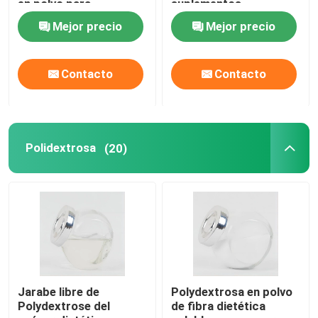
en polvo para
suplementos
caramelos
dietéticos
Mejor precio
Mejor precio
Contacto
Contacto
Polidextrosa
(20)
Jarabe libre de
Polydextrosa en polvo
Polydextrose del
de fibra dietética