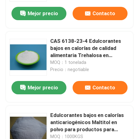
Mejor precio
Contacto
CAS 6138-23-4 Edulcorantes
bajos en calorías de calidad
alimentaria Trehalosa en
alimentos
MOQ：1 tonelada
Precio：negotiable
Mejor precio
Contacto
Hogar
Edulcorantes bajos en calorías
Productos
anticariogénicos Maltitol en
polvo para productos para
pacientes diabéticos
Sobre nosotros
MOQ：1000KGS