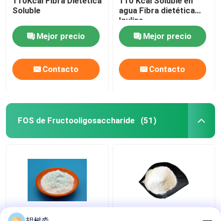
110Kcal Fibra Dietética
110 Kcal Soluble en
Soluble
agua Fibra dietética
Inulina
Mejor precio
Mejor precio
Contacto
Contacto
FOS de Fructooligosaccharide
(51)
Fibra dietética
Aseguramiento del
胡树淼