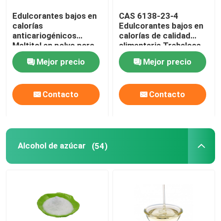
Edulcorantes bajos en
CAS 6138-23-4
Fibra de hormigón reforzado
calorías
Edulcorantes bajos en
anticariogénicos
calorías de calidad
Maltitol en polvo para
alimentaria Trehalosa
Adición concreta
productos para
en alimentos
Mejor precio
Mejor precio
pacientes diabéticos
Geosintéticos
Contacto
Contacto
Alcohol de azúcar
(54)