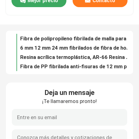
Mejor precio
Contacto
Fibras de polipropileno fibriladas 100%, fibra de PP para hormigón para capa impermeable / suelo
microfibra fibrilada de la fibra del polipropileno de los pp para antifisuras concreto
Viaje de la fábrica
Fibra de polipropileno fibrilada para construcción de 12 mm, 18 mm y 24 mm para refuerzo de hormigón
Malla de fibra fibrilada de polipropileno Fibra de polipropileno para losas huecas
Control de calidad
Fibra de polipropileno fibrilada de malla para producir productos de cemento de alta resistencia
6 mm 12 mm 24 mm fibrilados de fibra de hormigón de refuerzo de polipropileno
Éntrenos en contacto con
Resina acrílica termoplástica, AR-66 Resina acrílica sólida para revestimiento de plástico / contenedores
Fibra de PP fibrilada anti-fisuras de 12 mm para hormigón de cemento
Isomaltooligosacárido en polvo Fibra dietética soluble para bebidas nutritivas
Pida una cita
Adhesivo de laminación a base de agua para sellado de cajas sin benceno, emulsión blanca
Deja un mensaje
Mejora la inmunidad Isomaltooligosacárido en polvo IMO 900 para productos horneados
Edulcorantes bajos en calorías
¡Te llamaremos pronto!
480Mpa 48mm 54mm fibras sintéticas curvas / onduladas de PP macro para el refuerzo de hormigón
pegamento laminante de unión húmeda C42 pegamento húmedo líquido blanco lechoso muestra libre
Alcohol de azúcar
Pegamento de laminación en frío serie C50 sin proceso de calentamiento Líquido blanco lechoso
Fibra sintética macro polimérica en relieve para refuerzo de hormigón
Dextrina resistente