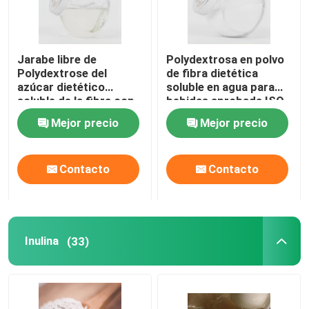
Jarabe libre de
Polydextrosa en polvo
Polydextrose del
de fibra dietética
azúcar dietético
soluble en agua para
soluble de la fibra con
bebidas aprobada ISO
el mismo líquido de
Mejor precio
Mejor precio
Polydextrose del color
claro para los
productos libres del
Contacto
Contacto
azúcar
Inulina
(33)