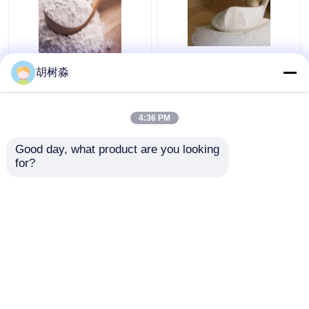
FCC sinantrina Inulina
Productos horneados
胡树淼
110Kcal Fibra Dietética
110 Kcal Soluble en
Soluble
agua Fibra dietética
Inulina
4:36 PM
Mejor precio
Mejor precio
Good day, what product are you looking 
for?
Contacto
Contacto
Vea más
Inicio
Mapa del Sitio
Contactar Ahora
Desktop Site
Mapa del Sitio
Privacy Policy