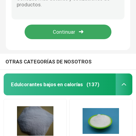
Xylitol funcional, sustituto del azúcar, cristal, sustitutivo del edulcorante xylitol
D - Fibra dietética soluble de isomaltosa, polvo de isomaltooligosacárido IMO 900 para barra energética
Polidextrosa
Resinas de recubrimiento de ácido dímero amarillo transparente ácido para la producción de resina de poliamida
Naftaleno formaldehído sulfonado de sodio al 5% para mezcla de hormigón
Inulina
Polímero sintético que se agrieta anti MacroFiber de la fibra blanca del refuerzo concreto
FOS de Fructooligosaccharide
OTRAS CATEGORÍAS DE NOSOTROS
Isomaltooligosacárido OMI
Edulcorantes bajos en calorías
(137)
Xilooligosacárido XOS
Galactooligosacárido GOS
Resinas sintéticas