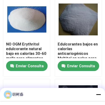
Viaje de la fábrica
Control de calidad
Éntrenos en contacto con
NO OGM Erythritol
Edulcorantes bajos en
edulcorante natural
calorías
bajo en calorías 30-60
anticariogénicos
Pida una cita
malla para alimentos
Maltitol en polvo para
edulcorante
productos para
Enviar Consulta
Enviar Consulta
pacientes diabéticos
Edulcorantes bajos en calorías
Alcohol de azúcar
胡树淼
Dextrina resistente