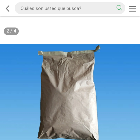
2
/
4