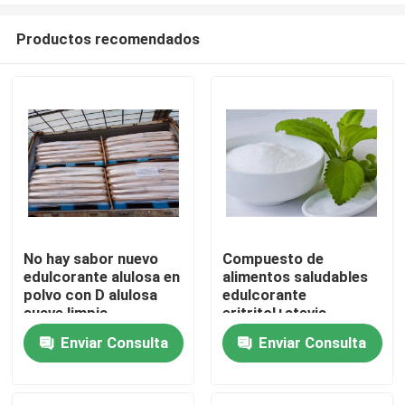
Productos recomendados
No hay sabor nuevo
Compuesto de
edulcorante alulosa en
alimentos saludables
Hogar
polvo con D alulosa
edulcorante
suave limpia
eritritol+stevia,
eritritol +sucralosa,
Enviar Consulta
Enviar Consulta
Productos
momordica
glucósidos
Sobre nosotros