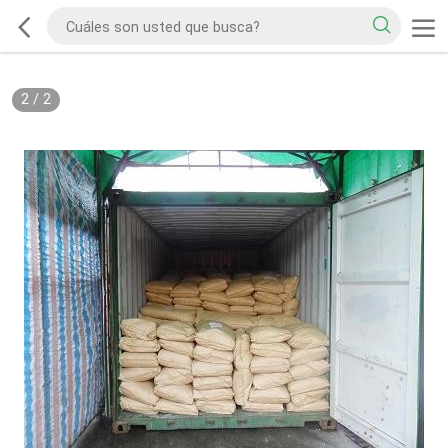
2
/
2