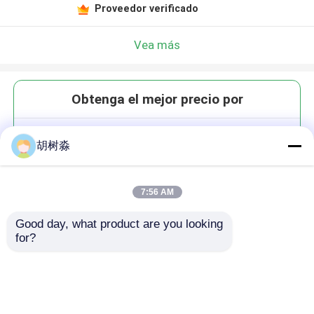
Proveedor verificado
Vea más
Obtenga el mejor precio por
Resinas de revestimiento de baja
胡树淼
viscosidad / resina de polímero
vinícola VAH ELT-VAAL con
buena fluidez
7:56 AM
Good day, what product are you looking 
for?
Continuar