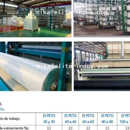
n:
l/Bx
El PETG
El PETG
El PETG
El PETG
El PE
to de trabajo
30 y 30
40 a 40
60 a 60
80 a 80
100 a 
13
13
13
13
13
de estiramiento %≤