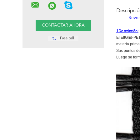
Descripci
Reves
1Descripción:
El EltGrid-PET
Free call
materia prima
Sus puntos de
Luego se form