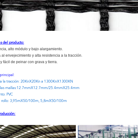
as del producto:
encia, alto módulo y bajo alargamiento.
 al envejecimiento y alta resistencia a la tracción.
 fácil de peinar con grava y tierra.
principal:
a a la tracción: 20KnX20Kn a 1300KnX1300KN
e las mallas:12.7mmX12.7mm/25.4mmX25.4mm
nto: PVC
el rollo: 3,95mX50/100m, 5,8mX50/100m
roducción: