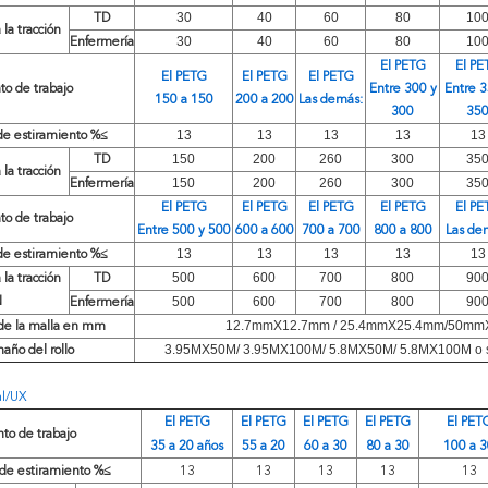
30
40
60
80
10
TD
 la tracción
30
40
60
80
10
Enfermería
El PETG
El PE
El PETG
El PETG
El PETG
to de trabajo
Entre 300 y
Entre 3
150 a 150
200 a 200
Las demás:
300
35
13
13
13
13
13
de estiramiento %≤
150
200
260
300
35
TD
 la tracción
150
200
260
300
35
Enfermería
El PETG
El PETG
El PETG
El PETG
El PE
to de trabajo
Entre 500 y 500
600 a 600
700 a 700
800 a 800
Las de
13
13
13
13
13
de estiramiento %≤
500
600
700
800
90
 la tracción
TD
500
600
700
800
90
N
Enfermería
12.7mmX12.7mm / 25.4mmX25.4mm/50m
e la malla en mm
3.95MX50M/ 3.95MX100M/ 5.8MX50M/ 5.8MX100M o se
año del rollo
al/UX
El PETG
El PETG
El PETG
El PETG
El PET
nto de trabajo
35 a 20 años
55 a 20
60 a 30
80 a 30
100 a 
 de estiramiento %≤
13
13
13
13
13