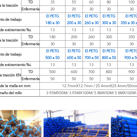
TD
35
55
60
80
100
 la tracción
Enfermería
20
20
30
30
30
El PETG
El PETG
El PETG
El PETG
El PET
nto de trabajo
180 a 30
200 a 30
260 a 30
300 a 30
350 a 30 
 de estiramiento %≤
13
13
13
13
13
TD
180
200
260
300
350
 la tracción
Enfermería
30
30
30
30
30
El PETG
El PETG
El PETG
El PETG
El PET
nto de trabajo
500 a 50
600 a 50
700 a 50
800 a 50
900 a 
 de estiramiento %≤
13
13
13
13
13
TD
500
600
700
800
900
la tracción KN
Enfermería
50
50
50
50
50
de la malla en mm
12.7mmX12.7mm / 25.4mmX25.4mm/50
año del rollo
3.95MX50M/ 3.95MX100M/ 5.8MX50M/ 5.8MX100M o s