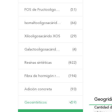
FOS de Fructooligosaccharide
(51)
Isomaltooligosacárido OMI
(66)
Xilooligosacárido XOS
(29)
Galactooligosacárido GOS
(4)
Resinas sintéticas
(122)
Fibra de hormigón reforzado
(194)
Adición concreta
(93)
Geogrida
Geosintéticos
(59)
Cantidad 