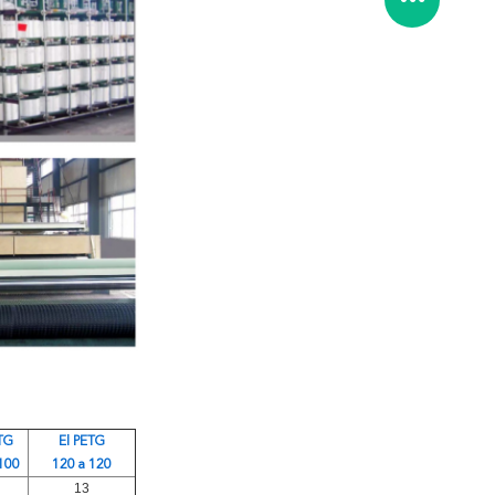
TG
El PETG
100
120 a 120
13