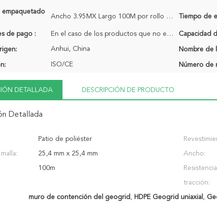
de empaquetado
Ancho 3.95MX Largo 100M por rollo en bolsa de película PE
Tiempo de e
s de pago :
En el caso de los productos que no estén incluidos en la lista de productos, se utilizará el código
Capacidad de
Anhui, China
rigen:
Nombre de l
ISO/CE
ón:
Número de 
IÓN DETALLADA
DESCRIPCIÓN DE PRODUCTO
ón Detallada
Patio de poliéster
Revestimie
malla:
25,4 mm x 25,4 mm
Ancho:
100m
Resistencia
tracción:
muro de contención del geogrid
,
HDPE Geogrid uniaxial
,
Geo