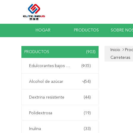
HOGAR
PRODUCTOS
SOBRE NO
Inicio
Pro
PRODUCTOS
(903)
Carreteras
Edulcorantes bajos en calorías
(135)
Alcohol de azúcar
(54)
Dextrina resistente
(44)
Polidextrosa
(19)
Inulina
(33)