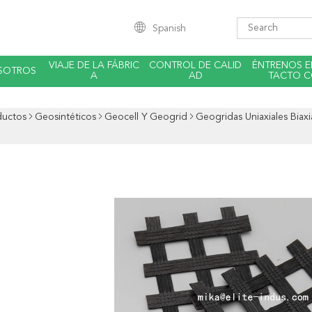
Spanish
VIAJE DE LA FÁBRIC
CONTROL DE CALID
ÉNTRENOS 
SOTROS
A
AD
TACTO 
ductos
Geosintéticos
Geocell Y Geogrid
Geogridas Uniaxiales Biax