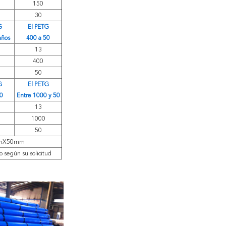
150
30
G
El PETG
años
400 a 50
13
400
50
G
El PETG
50
Entre 1000 y 50
13
1000
50
mmX50mm
egún su solicitud