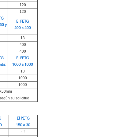
0
120
0
120
TG
El PETG
50 y
400 a 400
0
13
0
400
0
400
TG
El PETG
más:
1000 a 1000
13
0
1000
0
1000
mX50mm
gún su solicitud
G
El PETG
30
150 a 30
13