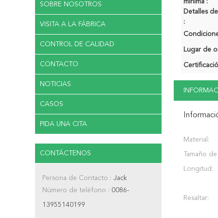
mínima :
SOBRE NOSOTROS
Detalles 
:
VISITA A LA FÁBRICA
Condicione
CONTROL DE CALIDAD
Lugar de o
CONTACTO
Certificaci
NOTICIAS
INFORMAC
CASOS
Informaci
PIDA UNA CITA
Material:
CONTÁCTENOS
Tamaño de 
Longitud:
Persona de Contacto :
Jack
Número de teléfono :
0086-
Resaltar:
13955140199