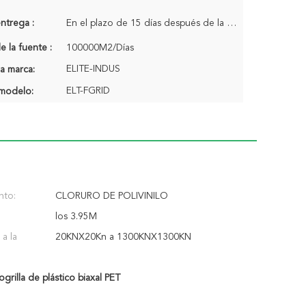
ntrega :
En el plazo de 15 días después de la confirmación de la orden
 la fuente :
100000M2/Días
ELITE-INDUS
a marca:
ELT-FGRID
modelo:
nto:
CLORURO DE POLIVINILO
los 3.95M
 a la
20KNX20Kn a 1300KNX1300KN
grilla de plástico biaxal PET