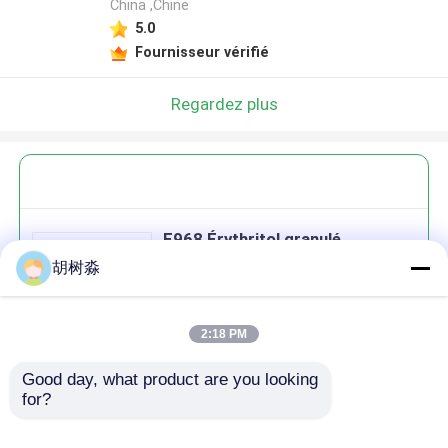
China ,Chine
5.0
Fournisseur vérifié
Regardez plus
E968 Érythritol granulé
édulcorant de substitution Cas
胡树淼
149-32-6
2:18 PM
Good day, what product are you looking 
Continuer
for?