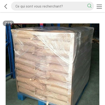
2
/
5