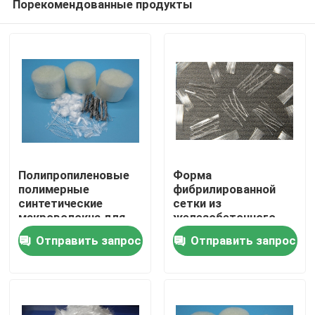
Порекомендованные продукты
Полипропиленовые
Форма
полимерные
фибрилированной
синтетические
сетки из
макроволокна для
железобетонного
Дом
армирования бетона
арматуры
Отправить запрос
Отправить запрос
Продукты
О нас