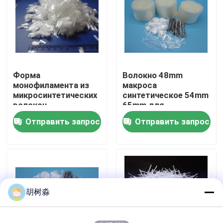
Путешествие фабрики
Проверка качества
Форма
Волокно 48mm
монофиламента из
макроса
Свяжитесь мы
микросинтетических
синтетическое 54mm
волокон
65mm для
полипропилена для
конкретного
Отправить запрос
Отправить запрос
Спросите цитату
арматуры бетона
подкрепления
Низкокалорийные подсластители
сахарные спирты
胡树淼
Устойчивый декстрин