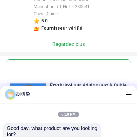
Maanshan Rd, Hefei 230041,
China ,Chine
5.0
Fournisseur vérifié
Regardez plus
Érythritol pur édulcorant à faible
teneur en calories pour les
胡树淼
produits de boulangerie au
chocolat
6:18 PM
Good day, what product are you looking 
Continuer
for?