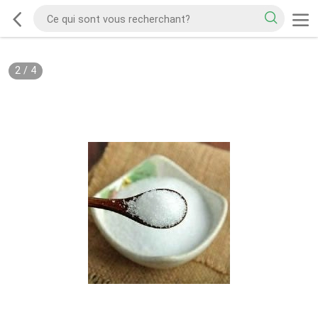
2
/
4