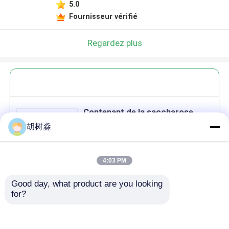
5.0
Fournisseur vérifié
Regardez plus
Contenant de la saccharose
érythritol en poudre Édulcorants
胡树淼
à faible teneur en calories zéro
calorie
4:03 PM
Good day, what product are you looking 
Continuer
for?