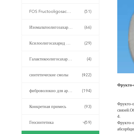
FOS Fructooligosaccharide
(51)
Изомальтоолигозахарид ИМО
(66)
Ксилоолигосахарид XOS
(29)
Галактикоолигосахарид ГОС
(4)
синтетические смолы
(122)
Фрукто-
фиброволокно для армирования бетона
(194)
Фрукто-о
Конкретная примесь
(93)
связей.О
4.
Геосинтетика
(59)
Фрукто-о
абсорбци