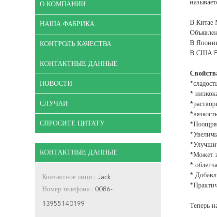
называетс
О КОМПАНИИ
В Китае 
НАША ФАБРИКА
Объявлен
В Японии
КОНТРОЛЬ КАЧЕСТВА
В США FD
КОНТАКТНЫЕ ДАННЫЕ
Свойств
НОВОСТИ
*сладост
* низкок
СЛУЧАИ
*раствор
*вязкост
СПРОСИТЕ ЦИТАТУ
*Поощряе
*Увеличь
*Улучши
КОНТАКТНЫЕ ДАННЫЕ
*Может з
* облегч
* Добавл
Контактное лицо :
Jack
*Практич
Номер телефона :
0086-
13955140199
Теперь н