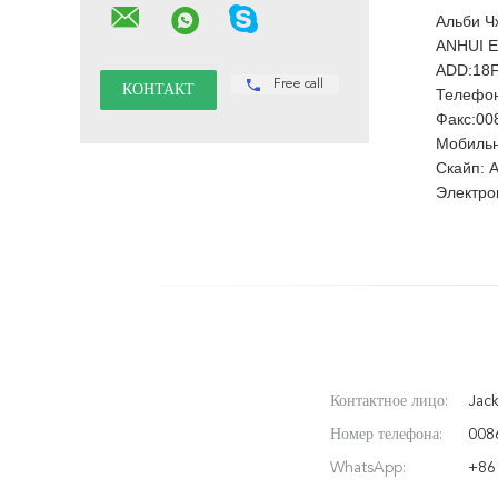
Альби Ч
ANHUI E
ADD:18F
Free call
Телефон
Факс:008
Мобильн
Скайп: 
Электрон
Контактное лицо:
Jac
Номер телефона:
008
WhatsApp:
+86