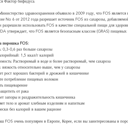
я Фактор бифидуса.
Министерство здравоохранения объявило в 2009 году, что FOS является
ие No 6 от 2012 года разрешает источник FOS из сахарозы, добавляемой 
 разрешили использовать FOS в качестве специальной пищи для здоровь
A утверждает, что FOS является безопасным классом (GRAS) пищевых 
а порошка FOS
:
ь: 0,3-0,6 раз больше сахарозы
алорийный: 1,5 ккал/г калорий
имость: Растворимый в воде и более растворимый, чем сахароза
ь: вязкость относительно выше, чем у сахарозы
т рост хороших бактерий и дрожжей в кишечнике
те потребление пищевых волокон
ть пищеварение
ащитить от рака
ает запоры и раздражительность кишечника
яет тело и аромат хлебным изделиям и напиткам
ески без калорий в вашем рационе
аш FOS очень популярен в Европе, Корее, если вы заинтересованы в поро