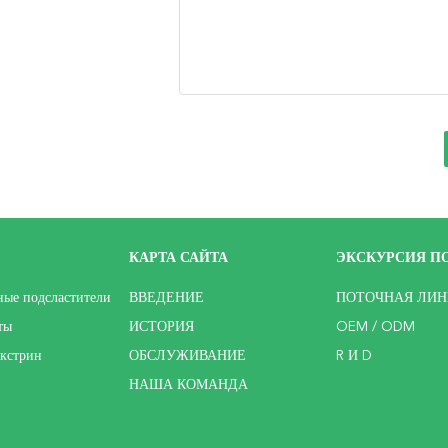
КАРТА САЙТА
ЭКСКУРСИЯ ПО
ые подсластители
ВВЕДЕНИЕ
ПОТОЧНАЯ ЛИН
ты
ИСТОРИЯ
OEM / ODM
кстрин
ОБСЛУЖИВАНИЕ
R И D
НАША КОМАНДА