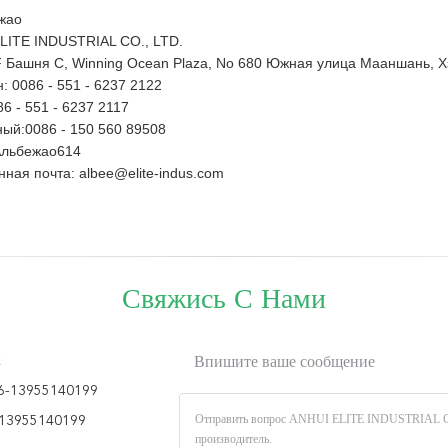
жао
LITE INDUSTRIAL CO., LTD.
 Башня C, Winning Ocean Plaza, No 680 Южная улица Мааншань, Х
: 0086 - 551 - 6237 2122
6 - 551 - 6237 2117
ый:0086 - 150 560 89508
Альбежао614
ная почта: albee@elite-indus.com
Свяжись С Нами
k
Впишите ваше сообщение
6-13955140199
13955140199