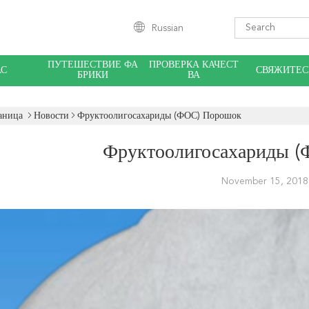
Russian
ПУТЕШЕСТВИЕ ФА
ПРОВЕРКА КАЧЕСТ
АС
СВЯЖИТЕС
БРИКИ
ВА
аница
Новости
Фруктоолигосахариды (ФОС) Порошок
Фруктоолигосахариды 
November 15, 2018