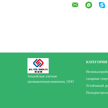
КАТЕГОРИИ
Низкокалорийн
Аньхойская элитная
сахарные спир
промышленная компания, ООО
Устойчивый де
Полидекстроза