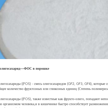
олигосахарид---ФОС в порошке
лигосахариды ((FOS) - смесь олигосахаридов (GF2, GF3, GF4), которые 
бщее количество фруктозных или глюкозных единиц (Степень полимериза
лигосахариды ((FOS), также известные как фрукто-олиго, попадают неп
и организмом человека,и в кишечнике быстро способствует размножени