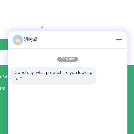
胡树淼
9:14 AM
Good day, what product are you looking 
 ЗАВОДУ
КОНТАКТНЫЕ ДАННЫЕ
for?
ANHUI ELITE INDUSTRIAL CO.,LTD
ИЯ
АДРЕС: 18F, башня C, Winning Ocean
Plaza, ул. Южная Мааньшань, д. 680,
Хэфэй 230041, Китай
86-551-62372118
jackhu@elite-indus.com