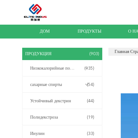
ДОМ
ПРОДУКТЫ
О Н
Главная Стр
ПРОДУКЦИЯ
(903)
Низкокалорийные подсластители
(135)
сахарные спирты
(54)
Устойчивый декстрин
(44)
Полидекстроза
(19)
Инулин
(33)