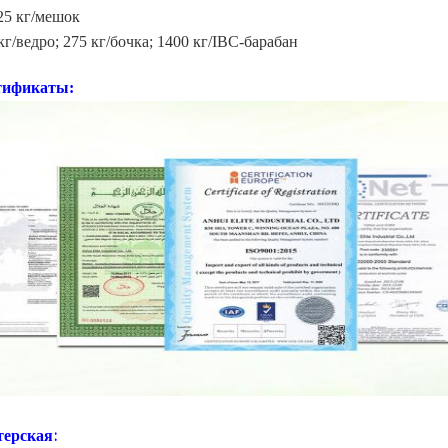
25 кг/мешок
кг/ведро; 275 кг/бочка; 1400 кг/IBC-барабан
тификаты:
ерская: