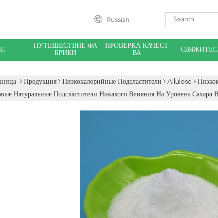
Russian
ПУТЕШЕСТВИЕ ФА
ПРОВЕРКА КАЧЕСТ
АС
СВЯЖИТЕС
БРИКИ
ВА
аница
Продукция
Низкокалорийные Подсластители
Allulose
Низко
вые Натуральные Подсластители Никакого Влияния На Уровень Сахара 