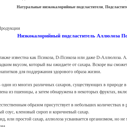
Натуральные низкокалорийные подсластители
,
Подсластит
Продукции
Низкокалорийный подсластитель Аллюлоза 
акже известна как Псикоза, D-Псикоза или даже D-Аллюлоза. Ал
адким вкусом, который вы ожидаете от сахара. Вскоре вы сможе
напитков для поддержания здорового образа жизни.
 один из многих различных сахаров, существующих в природе в
ена из пшеницы, а затем обнаружена в некоторых фруктах, вкл
стественным образом присутствует в небольших количествах в 
й соус, кленовый сироп и коричневый сахар.
д, или простой сахар, аллюлоза усваивается организмом, но не
на.