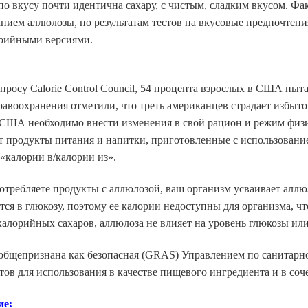
о вкусу почти идентична сахару, с чистым, сладким вкусом. Фа
нием аллюлозы, по результатам тестов на вкусовые предпочтени
рийными версиями.
просу Calorie Control Council, 54 процента взрослых в США пыта
авоохранения отметили, что треть американцев страдает избыто
 США необходимо внести изменения в свой рацион и режим физ
т продукты питания и напитки, приготовленные с использовани
«калории в/калории из».
отребляете продукты с аллюлозой, ваш организм усваивает аллюл
тся в глюкозу, поэтому ее калории недоступны для организма, ч
калорийных сахаров, аллюлоза не влияет на уровень глюкозы или
общепризнана как безопасная (GRAS) Управлением по санитарно
ов для использования в качестве пищевого ингредиента и в соч
ие: