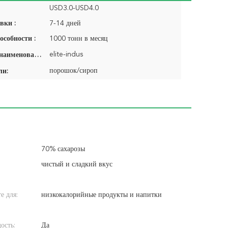
USD3.0-USD4.0
вки :
7-14 дней
особности :
1000 тонн в месяц
elite-indus
Фирменное наименование:
порошок/сироп
ли:
70% сахарозы
чистый и сладкий вкус
е для:
низкокалорийные продукты и напитки
ость:
Да