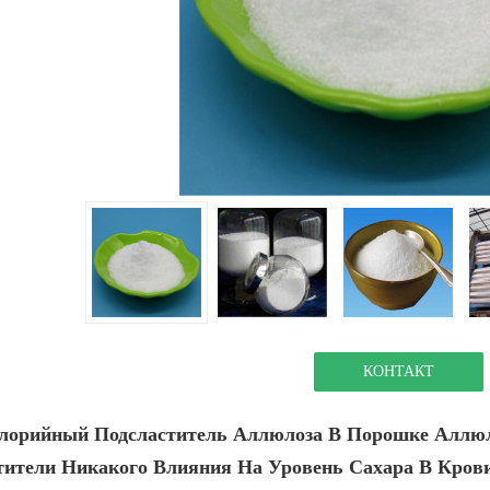
КОНТАКТ
лорийный Подсластитель Аллюлоза В Порошке Аллю
тители Никакого Влияния На Уровень Сахара В Кров