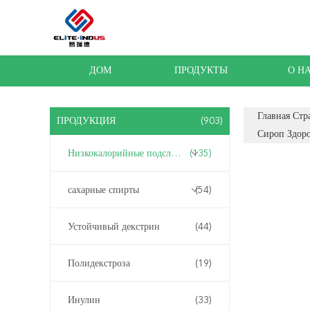
ДОМ
ПРОДУКТЫ
О Н
Главная Стр
ПРОДУКЦИЯ
(903)
Сироп Здоро
Низкокалорийные подсластители
(135)
сахарные спирты
(54)
Устойчивый декстрин
(44)
Полидекстроза
(19)
Инулин
(33)