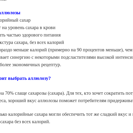
аллюлозы
орийный сахар
 на уровень сахара в крови
ть частью здорового питания
кстура сахара, без всех калорий
ораздо меньше калорий (примерно на 90 процентов меньше), чем
вает синергию с некоторыми подсластителями высокой интенсивн
 более экономичных рецептур.
оит выбрать аллюлозу?
а 70% слаще сахарозы (сахара). Для тех, кто хочет сократить п
еса, хороший вкус аллюлозы поможет потребителям придерживат
ько калорийные сахара могли обеспечить тот же сладкий вкус и
 сахара без всех калорий.