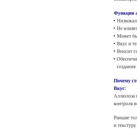
Функция 
Низкокал
Не влияет
Может бы
Вкус и те
Вносит г
Обеспечи
создания
Почему ст
Вкус:
Аллюлоза н
контроля в
Раньше тол
и текстуру