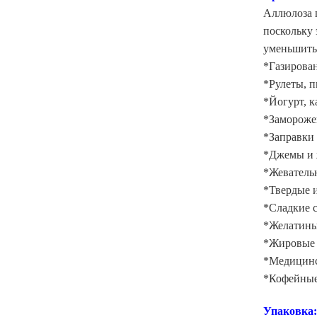
Аллюлоза п
поскольку 
уменьшить 
*Газирова
*Рулеты, п
*Йогурт, 
*Замороже
*Заправки 
*Джемы и 
*Жеватель
*Твердые 
*Сладкие 
*Желатины
*Жировые 
*Медицинс
*Кофейные
Упаковка: