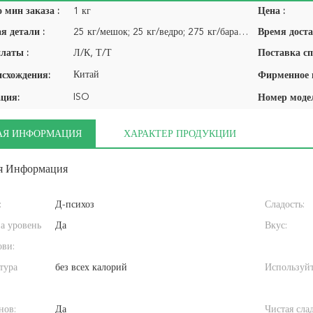
 мин заказа :
1 кг
Цена :
я детали :
25 кг/мешок; 25 кг/ведро; 275 кг/барабан; Барабан 1400 кг/IBC
Время доста
латы :
Л/К, Т/Т
Поставка сп
Китай
исхождения:
ISO
ция:
Номер моде
АЯ ИНФОРМАЦИЯ
ХАРАКТЕР ПРОДУКЦИИ
я Информация
:
Д-психоз
Сладость:
на уровень
Да
Вкус:
ови:
тура
без всех калорий
Используйт
нов:
Да
Чистая слад