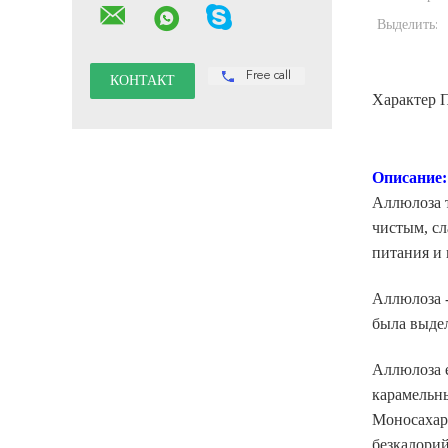
Выделить:
Free call
Характер 
Описание:
Аллюлоза т
чистым, сл
питания и 
Аллюлоза -
была выдел
Аллюлоза е
карамельны
Моносахари
безкалорий