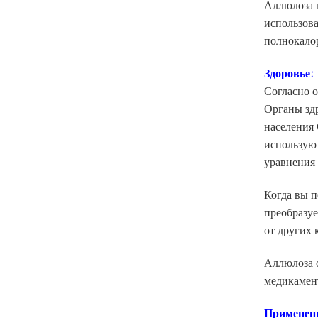
Аллюлоза п
использова
полнокало
Здоровье:
Согласно о
Органы здр
населения
использую
уравнения 
Когда вы п
преобразуе
от других 
Аллюлоза 
медикамент
Применен