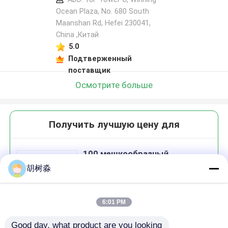
Ocean Plaza, No. 680 South
Maanshan Rd, Hefei 230041,
China ,Китай
5.0
Подтверженный
поставщик
Осмотрите больше
Получить лучшую цену для
100 мешкообразный
гранулированный эритритол
胡树淼
белковый порошок
подсластитель
6:01 PM
Good day, what product are you looking 