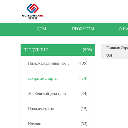
ДОМ
ПРОДУКТЫ
О Н
Главная Стр
ПРОДУКЦИЯ
(903)
USP
Низкокалорийные подсластители
(135)
сахарные спирты
(54)
Устойчивый декстрин
(44)
Полидекстроза
(19)
Инулин
(33)