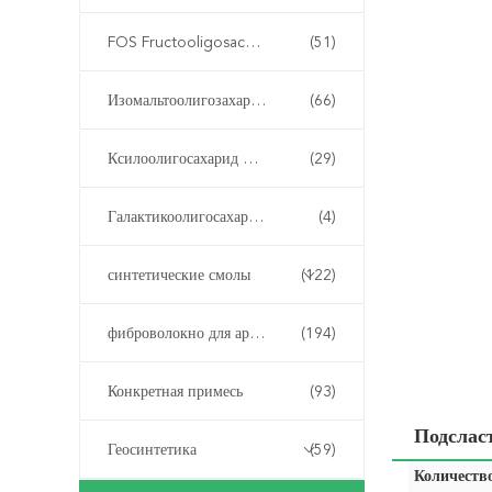
FOS Fructooligosaccharide
(51)
Изомальтоолигозахарид ИМО
(66)
Ксилоолигосахарид XOS
(29)
Галактикоолигосахарид ГОС
(4)
синтетические смолы
(122)
фиброволокно для армирования бетона
(194)
Конкретная примесь
(93)
Подслас
Геосинтетика
(59)
Количество