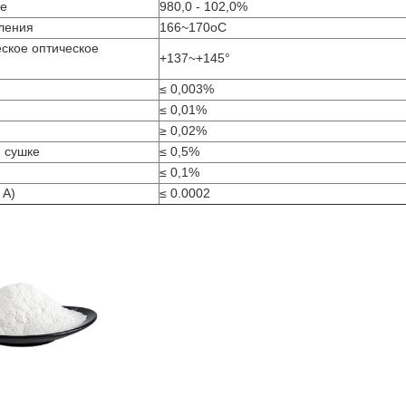
е
980,0 - 102,0%
ления
166~170oC
ское оптическое
+137~+145°
≤ 0,003%
≤ 0,01%
≥ 0,02%
 сушке
≤ 0,5%
≤ 0,1%
 А)
≤ 0.0002