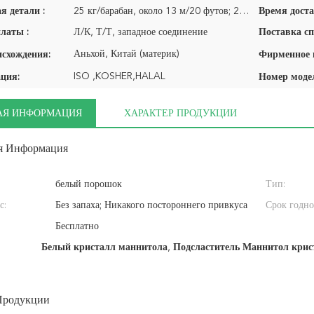
я детали :
25 кг/барабан, около 13 м/20 футов; 25 кг/мешок, около 15 тонн/20 футов
Время доста
латы :
Л/К, Т/Т, западное соединение
Поставка сп
Аньхой, Китай (материк)
исхождения:
ISO ,KOSHER,HALAL
ция:
Номер моде
АЯ ИНФОРМАЦИЯ
ХАРАКТЕР ПРОДУКЦИИ
я Информация
белый порошок
Тип:
с:
Без запаха; Никакого постороннего привкуса
Срок годно
Бесплатно
Белый кристалл маннитола
,
Подсластитель Маннитол крис
Продукции