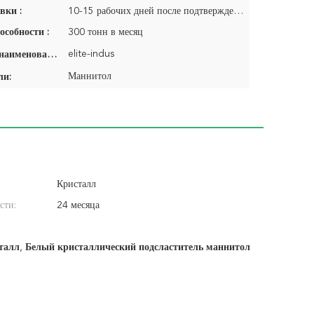
вки :
10-15 рабочих дней после подтверждения заказа
особности :
300 тонн в месяц
elite-indus
Фирменное наименование:
Маннитол
ли:
Кристалл
сти:
24 месяца
талл
,
Белый кристаллический подсластитель маннитол