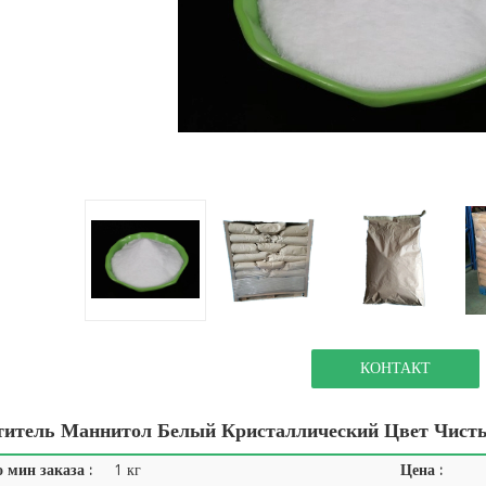
КОНТАКТ
титель Маннитол Белый Кристаллический Цвет Чис
 мин заказа :
1 кг
Цена :