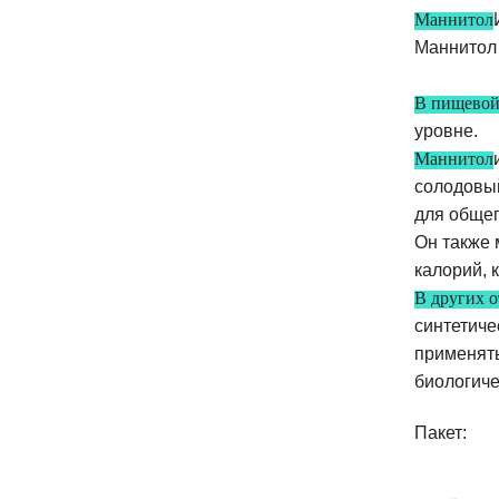
Маннитол
Маннитол 
В пищево
уровне.
Маннитол
солодовый
для общег
Он также 
калорий, 
В других о
синтетиче
применять
биологичес
Пакет: