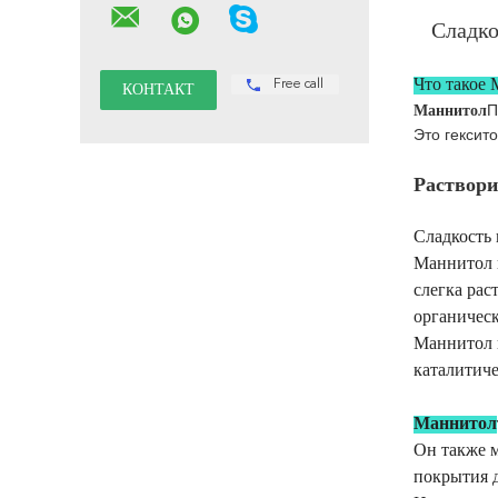
Сладк
Что такое
Free call
П
Маннитол
Это гексит
Раствори
Сладкость 
Маннитол н
слегка рас
органическ
Маннитол 
каталитиче
Маннитол
Он также м
покрытия 