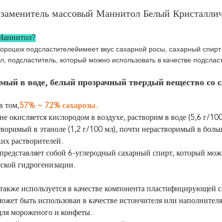
озаменитель массовый Маннитол Белый Кристалли
 Маннитол?
орошок подсластителей
имеет вкус сахарной росы, сахарный спир
ол, подсластитель, который можно использовать в качестве подслас
мый в воде, белый прозрачный твердый вещество со с
в том,
57% ~ 72% сахарозы.
е окисляется кислородом в воздухе, растворим в воде (5,6 г/100 
творимый в этаноле (1,2 г/100 мл), почти нерастворимый в бол
их растворителей.
представляет собой 6-углеродный сахарный спирт, который мож
ской гидрогенизации.
также используется в качестве компонента пластифицирующей с
ожет быть использован в качестве истончителя или наполнителя
для мороженого и конфеты.