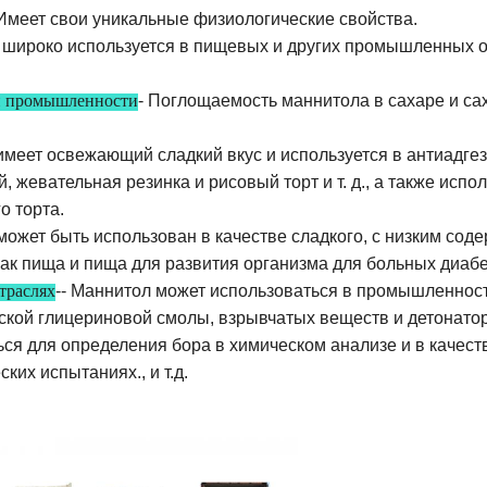
Имеет свои уникальные физиологические свойства.
широко используется в пищевых и других промышленных о
- Поглощаемость маннитола в сахаре и с
й промышленности
имеет освежающий сладкий вкус и используется в антиадгез
, жевательная резинка и рисовый торт и т. д., а также исп
о торта.
может быть использован в качестве сладкого, с низким со
как пища и пища для развития организма для больных диабе
-- Маннитол может использоваться в промышленнос
траслях
ской глицериновой смолы, взрывчатых веществ и детонаторо
ся для определения бора в химическом анализе и в качеств
ких испытаниях., и т.д.