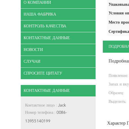
О КОМПАНИИ
Упаковыва
Условия оп
НАША ФАБРИКА
Место про
КОНТРОЛЬ КАЧЕСТВА
Сертифика
КОНТАКТНЫЕ ДАННЫЕ
ПОДРОБН
НОВОСТИ
Подробна
СЛУЧАИ
СПРОСИТЕ ЦИТАТУ
Появление:
Запах и вку
КОНТАКТНЫЕ ДАННЫЕ
Образец:
Выделить:
Контактное лицо :
Jack
Номер телефона :
0086-
13955140199
Характер 