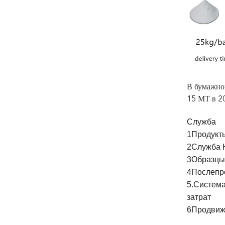
В бумажном
15 МТ в 20
Служба
1Продукты
2Служба Н
3Образцы:
4Послепро
5.Система
затрат
6Продвиж