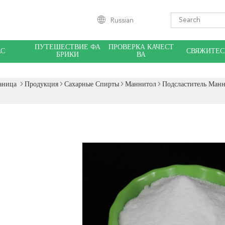
Russian
ПУТЕШЕСТВИЕ ФА
ПРОВЕРКА КАЧЕСТ
АС
СВЯЖИТЕС
БРИКИ
ВА
аница
Продукция
Сахарные Спирты
Маннитол
Подсластитель Ман