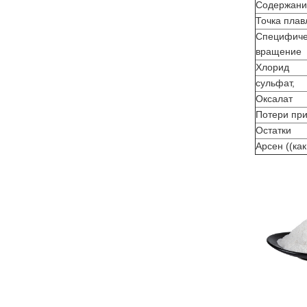
Содержани
Точка плав
Специфиче
вращение
Хлорид
сульфат,
Оксалат
Потери при
Остатки
Арсен ((как