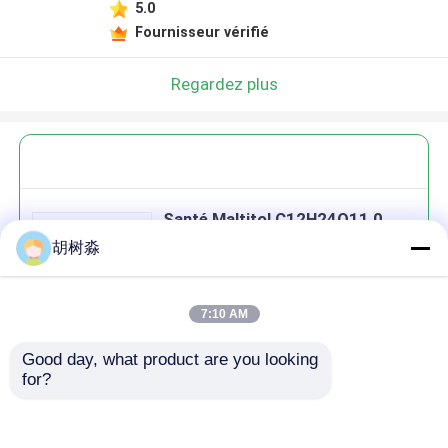
5.0
Fournisseur vérifié
Regardez plus
Santé Maltitol C12H24O11 0
Édulcorant calorique Non
胡树淼
cristallin
7:10 AM
Good day, what product are you looking 
Continuer
for?