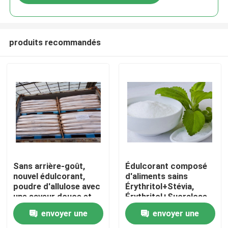
produits recommandés
Maison
Sans arrière-goût,
Édulcorant composé
nouvel édulcorant,
d'aliments sains
poudre d'allulose avec
Érythritol+Stévia,
Produits
une saveur douce et
Érythritol+Sucralose,
propre
Glycosides de
envoyer une
envoyer une
Momordica
Au sujet de nous