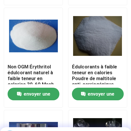
demande
demande
Visite d'usine
Contrôle de qualité
Contactez-nous
Non OGM Érythritol
Édulcorants à faible
Demandez une citation
édulcorant naturel à
teneur en calories
faible teneur en
Poudre de maltitole
calories 30-60 Mesh
anti-carriogénique
pour édulcorant
pour les patients
Édulcorants à faible teneur en calories
envoyer une
envoyer une
alimentaire
diabétiques
demande
demande
alcools sucrés
Dextrine résistante