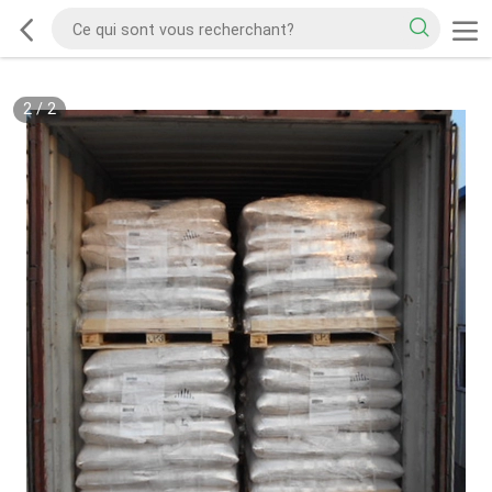
2
/
2