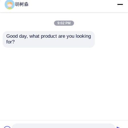
胡树淼
Polydextrose
9:02 PM
Inuline
Good day, what product are you looking 
La maltodextrine de
Poudre pure de
for?
catégorie comestible
Sucralose non de
saupoudrent DE10-25
calorie de soluble de
Fos de Fructooligosaccharide
pour le café
douceur élevée
naturelle
envoyer une
envoyer une
d'édulcorants
Isomalttooligosaccharide OMI
demande
demande
Xylooligosaccharide XOS
Aperçu
Au sujet de nous
Contactez-nous
Desktop Site
Plan du site
Privacy Policy
Galacto-oligosaccharide GOS
résines synthétiques
Qualité
Édulcorants à faible teneur en calories