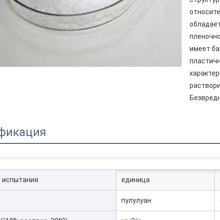
относит
обладае
пленочн
имеет ба
пластичн
характер
раствори
Безвредн
фикация
 испытания
единица
е
пулулуан