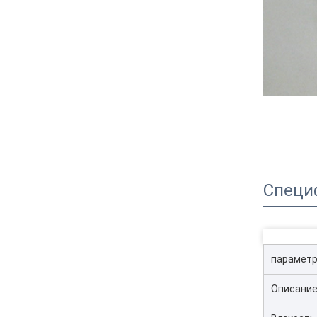
Специ
параметр
Описани