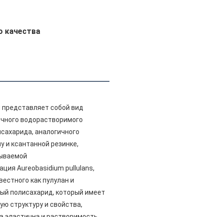
о качества
 представляет собой вид
очного водорастворимого
сахарида, аналогичного
у и ксантанной резинке,
ываемой
ция Aureobasidium pullulans,
вестного как пулулан и
ый полисахарид, который имеет
ую структуру и свойства,
а эластична,и растворимость