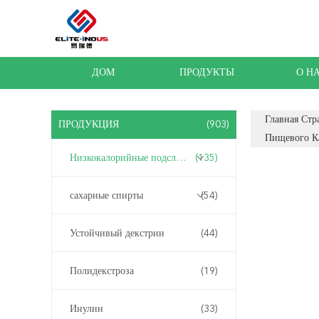
ДОМ
ПРОДУКТЫ
О Н
Главная Стр
ПРОДУКЦИЯ
(903)
Пищевого К
Низкокалорийные подсластители
(135)
сахарные спирты
(54)
Устойчивый декстрин
(44)
Полидекстроза
(19)
Инулин
(33)