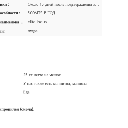
вки :
Около 15 дней после подтверждения заказа. Постарайтесь заранее.
особности :
500MTS В ГОД
elite-indus
Фирменное наименование:
пудра
ли:
25 кг нетто на мешок
У нас также есть маннитол, манноза
Еда
пропилен (смола)
,