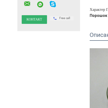
Характер 
Порошок 
Free call
Описа