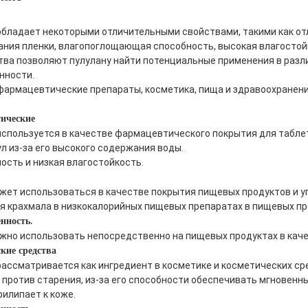
обладает некоторыми отличительными свойствами, такими как от
ния пленки, влагопоглощающая способность, высокая влагостой
тва позволяют пулулану найти потенциальные применения в разл
нности.
 фармацевтические препараты, косметика, пища и здравоохранени
ические
используется в качестве фармацевтического покрытия для таблето
ул из-за его высокого содержания воды.
ость и низкая влагостойкость.
может использоваться в качестве покрытия пищевых продуктов и у
я крахмала в низкокалорийных пищевых препаратах в пищевых пр
ность.
можно использовать непосредственно на пищевых продуктах в каче
кие средства
рассматривается как ингредиент в косметике и косметических сре
 против старения, из-за его способности обеспечивать мгновенн
рилипает к коже.