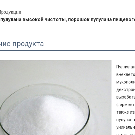
Продукции
пулулана высокой чистоты, порошок пулулана пищевог
ние продукта
Пуллулан
внеклет
мукополи
декстран
вырабат
фермента
также из
пулуланн
уникальн
структур