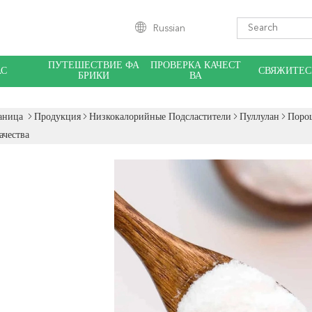
Russian
ПУТЕШЕСТВИЕ ФА
ПРОВЕРКА КАЧЕСТ
АС
СВЯЖИТЕС
БРИКИ
ВА
аница
Продукция
Низкокалорийные Подсластители
Пуллулан
Поро
ачества