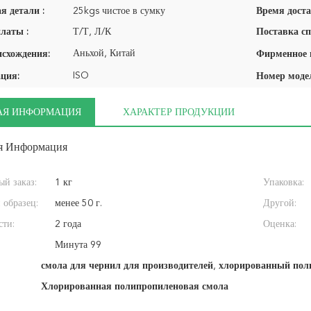
я детали :
25kgs чистое в сумку
Время доста
латы :
Т/Т, Л/К
Поставка сп
Аньхой, Китай
исхождения:
ISO
ция:
Номер моде
АЯ ИНФОРМАЦИЯ
ХАРАКТЕР ПРОДУКЦИИ
я Информация
й заказ:
1 кг
Упаковка:
 образец:
менее 50 г.
Другой:
сти:
2 года
Оценка:
Минута 99
смола для чернил для производителей
,
хлорированный поли
Хлорированная полипропиленовая смола