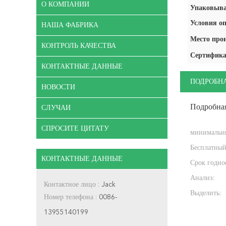
О КОМПАНИИ
Упаковыва
Условия оп
НАША ФАБРИКА
Место про
КОНТРОЛЬ КАЧЕСТВА
Сертифика
КОНТАКТНЫЕ ДАННЫЕ
ПОДРОБН
НОВОСТИ
Подробна
СЛУЧАИ
СПРОСИТЕ ЦИТАТУ
минимальны
Бесплатный
КОНТАКТНЫЕ ДАННЫЕ
Срок годно
Анализ:
Контактное лицо :
Jack
Выделить:
Номер телефона :
0086-
13955140199