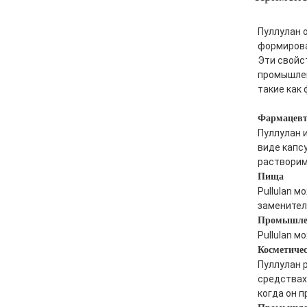
Пуллулан 
формирова
Эти свойс
промышле
такие как
Фармацевт
Пуллулан 
виде капс
растворим
Пища
Pullulan 
заменител
Промышлен
Pullulan 
Косметичес
Пуллулан 
средствах
когда он п