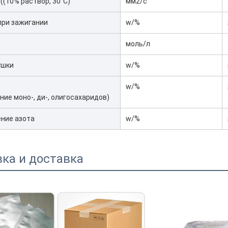
((10% раствор, 30°C)
мм2/с
при зажигании
w/%
моль/л
ушки
w/%
w/%
ие моно-, ди-, олигосахаридов)
ние азота
w/%
ка и доставка