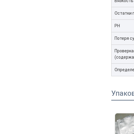
Вязкость 
Остатки 
PH
Потеря с
Проверка
(содержан
Определе
Упаков