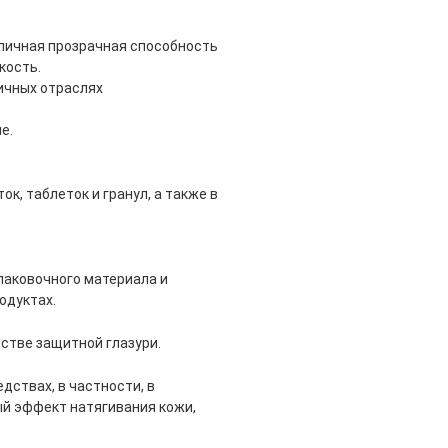
личная прозрачная способность
кость.
ичных отраслях
е.
к, таблеток и гранул, а также в
паковочного материала и
одуктах.
стве защитной глазури.
дствах, в частности, в
ый эффект натягивания кожи,