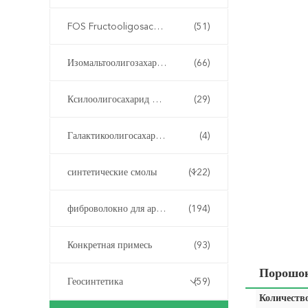
FOS Fructooligosaccharide
(51)
Изомальтоолигозахарид ИМО
(66)
Ксилоолигосахарид XOS
(29)
Галактикоолигосахарид ГОС
(4)
синтетические смолы
(122)
фиброволокно для армирования бетона
(194)
Конкретная примесь
(93)
Порошок
Геосинтетика
(59)
Количество