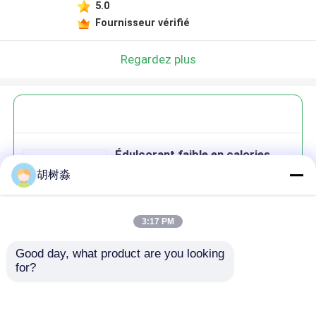
5.0
Fournisseur vérifié
Regardez plus
Édulcorant faible en calories
Mannitol Cristal Couleur blanche
胡树淼
99% Pour boisson
3:17 PM
Good day, what product are you looking 
Continuer
for?