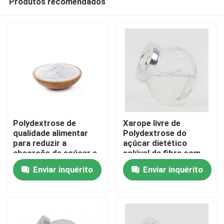
Produtos recomendados
Polydextrose de
Xarope livre de
qualidade alimentar
Polydextrose do
para reduzir a
açúcar dietético
absorção de açúcar e
solúvel da fibra com
Casa
controlar os níveis de
líquido mesmo de
Enviar inquérito
Enviar inquérito
açúcar no sangue
Polydextrose da cor
clara para produtos
Produtos
livres do açúcar
Sobre nós