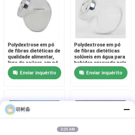
Excursão da fábrica
Controle da qualidade
Polydextrose em pó
Polydextrose em pó
de fibras dietéticas de
de fibras dietéticas
Contacte-nos
qualidade alimentar,
solúveis em água para
livre de açúcar, em pó
bebidas aprovada pela
de polydextrose
ISO
Enviar inquérito
Enviar inquérito
Peça umas citações
Adoçantes de Baixa Caloria
胡树淼
álcoois de açúcar
3:25 AM
Dextrina resistente