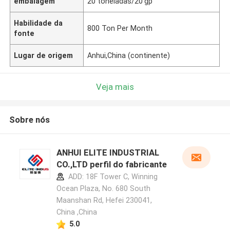
embalagem
20 toneladas/20'gp
Habilidade da
800 Ton Per Month
fonte
Lugar de origem
Anhui,China (continente)
Veja mais
Sobre nós
ANHUI ELITE INDUSTRIAL
CO.,LTD perfil do fabricante
ADD: 18F Tower C, Winning
Ocean Plaza, No. 680 South
Maanshan Rd, Hefei 230041,
China ,China
5.0