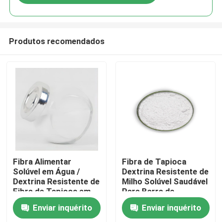
Produtos recomendados
Casa
Fibra Alimentar
Fibra de Tapioca
Solúvel em Água /
Dextrina Resistente de
Dextrina Resistente de
Milho Solúvel Saudável
Produtos
Fibra de Tapioca em
Para Barra de
Pó Para Doces
Chocolate
Enviar inquérito
Enviar inquérito
Sobre nós