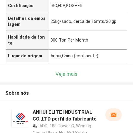
Certificação
ISO,FDA,KOSHER
Detalhes da emba
25kg/saco, cerca de 16mts/20'gp
lagem
Habilidade da fon
800 Ton Per Month
te
Lugar de origem
Anhui,China (continente)
Veja mais
Sobre nós
ANHUI ELITE INDUSTRIAL
CO.,LTD perfil do fabricante
ADD: 18F Tower C, Winning
Ocean Plaza, No. 680 South