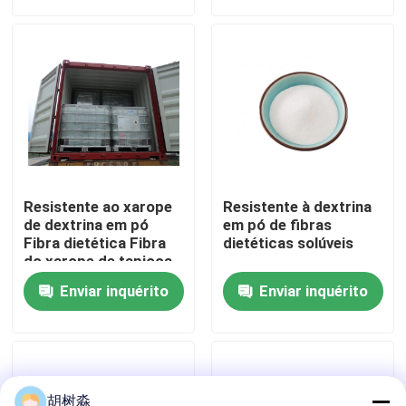
Excursão da fábrica
Controle da qualidade
Contacte-nos
Resistente ao xarope
Resistente à dextrina
Peça umas citações
de dextrina em pó
em pó de fibras
Fibra dietética Fibra
dietéticas solúveis
do xarope de tapioca
Adoçantes de Baixa Caloria
Enviar inquérito
Enviar inquérito
álcoois de açúcar
Dextrina resistente
胡树淼