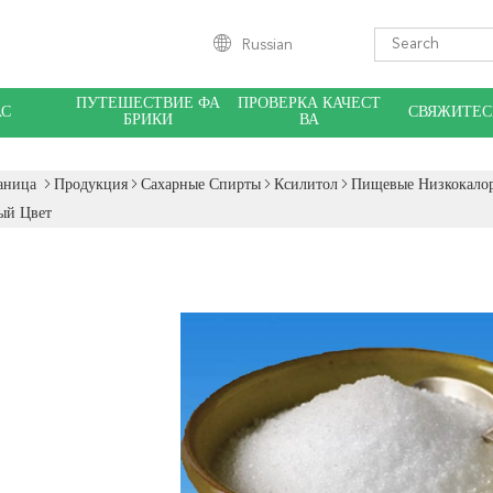
Russian
ПУТЕШЕСТВИЕ ФА
ПРОВЕРКА КАЧЕСТ
АС
СВЯЖИТЕС
БРИКИ
ВА
аница
Продукция
Сахарные Спирты
Ксилитол
Пищевые Низкокалор
ый Цвет