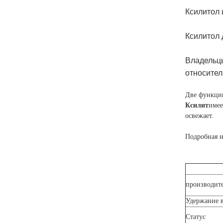
Ксилитол 
Ксилитол 
Владельцы
относител
Две функции
Ксилит
имее
освежает.
Подробная 
производит
Удержание 
Статус