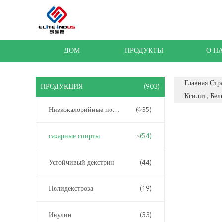
ДОМ
ПРОДУКТЫ
О Н
Главная Стр
ПРОДУКЦИЯ
(903)
Ксилит, Бел
Низкокалорийные подсластители
(135)
сахарные спирты
(54)
Устойчивый декстрин
(44)
Полидекстроза
(19)
Инулин
(33)