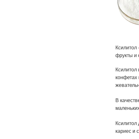
Ксилитол 
фрукты и 
Ксилитол 
конфетах 
жевательн
В качеств
маленьких
Ксилитол 
кариес и с