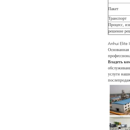
Пакет
Транспорт
Процесс, из
решение ре
Anhui Elite I
Основанная в
профессиона
Владеть ко
обслуживани
услуги наши
послепрода