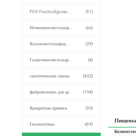
FOS Fructooligosaccharide
(51)
Изомальтоолигозахарид ИМО
(66)
Ксилоолигосахарид XOS
(29)
Галактикоолигосахарид ГОС
(4)
синтетические смолы
(122)
фиброволокно для армирования бетона
(194)
Конкретная примесь
(93)
Пищевые
Геосинтетика
(59)
Количество