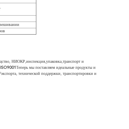
т
звешивании
ров
одство, НИОКР,инспекция,упаковка,транспорт и
 ISO9001
Теперь мы поставляем идеальные продукты и
а/экспорта, технической поддержки, транспортировки и