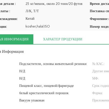
я детали :
25 кг/мешок, около 20 тонн/20 футов
Время доста
латы :
Л/К, Т/Т
Поставка сп
Китай
исхождения:
kosher,halal.ISO
ция:
Номер моде
АЯ ИНФОРМАЦИЯ
ХАРАКТЕР ПРОДУКЦИИ
я Информация
Подсластители, основы жевательной резинки
№ КАС.:
Н/Д
Другие име
Н/Д
МФ:
Пищевой класс, пищевой/фармграде
Срок годно
белый кристаллический порошок
Форма:
Вакуум упакован
Приложени