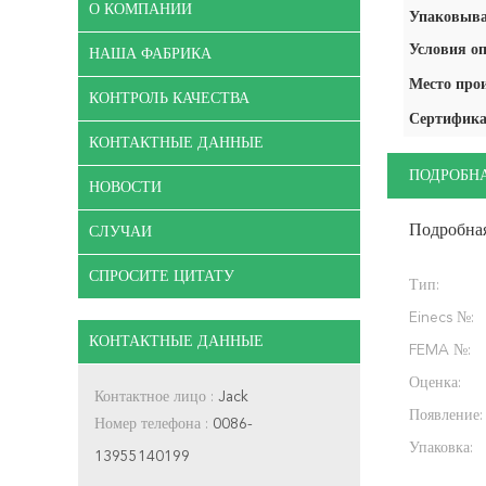
О КОМПАНИИ
Упаковыва
Условия оп
НАША ФАБРИКА
Место про
КОНТРОЛЬ КАЧЕСТВА
Сертифика
КОНТАКТНЫЕ ДАННЫЕ
ПОДРОБН
НОВОСТИ
Подробна
СЛУЧАИ
СПРОСИТЕ ЦИТАТУ
Тип:
Einecs №:
КОНТАКТНЫЕ ДАННЫЕ
FEMA №:
Оценка:
Контактное лицо :
Jack
Появление:
Номер телефона :
0086-
Упаковка:
13955140199