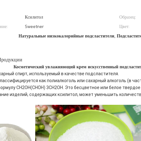
Ксилитол
Образец:
ние:
Sweetner
Цвет:
Натуральные низкокалорийные подсластители
,
Подсластит
Продукции
Косметический увлажняющий крем искусственный подсластит
ахарный спирт, используемый в качестве подсластителя.
лассифицируется как полиалкоголь или сахарный алкоголь (в част
ормулу CH2OH(CHOH) 3CH2OH. Это бесцветное или белое твердое 
ние изделий, содержащих ксилитол, может уменьшить количеств