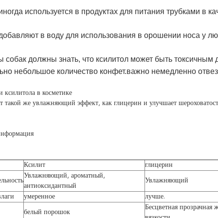
иногда используется в продуктах для питания трубками в ка
добавляют в воду для использования в орошении носа у лю
 собак должны знать, что ксилитол может быть токсичным д
ьно небольшое количество конфет.важно немедленно отвезти
 ксилитола в косметике
т такой же увлажняющий эффект, как глицерин и улучшает шероховатост
информация
Ксилит
глицерин
Увлажняющий, ароматный,
ельность
Увлажняющий
антиоксидантный
влаги
умеренное
лучше.
Бесцветная прозрачная 
белый порошок
вязкости