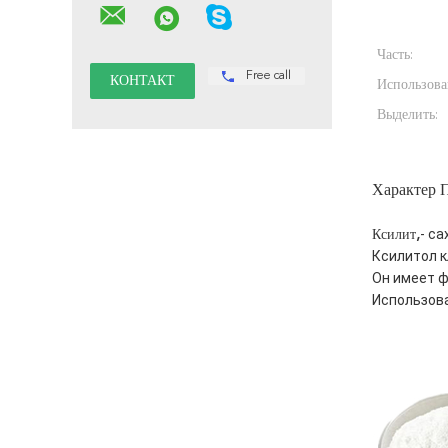
Часть:
Free call
Использова
Выделить:
Характер 
- с
Ксилит
,
Ксилитол к
Он имеет ф
Использова