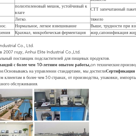
полиэтиленовый мешок, устойчивый к
СТТ запечатанный паке
влаге
Легко.
тяжело
нос.
Нормальное, легкое взвешивание
Выше, трудности при в
шения
Крахмал, микробическая ферментация
жир,сапонификация жи
ndustrial Co., Ltd.
 2007 году, Anhui Elite Industrial Co.,Ltd.
льный поставщик подсластителей для пищевых продуктов.
мандой с более чем 10-летним опытом работы,
o
n технические.произв
е.Основываясь на управлении стандартами, мы достигли
Сертификация
м клиентам в более чем 50 странах, от производства, упаковки, импорт
жного обслуживания.