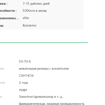
вки :
7-15 рабочих дней
особности :
500tons в месяц
elite
Фирменное наименование:
Ксилитол
ли:
50-70-4
на:
жевательная резинка с ксилитолом
C6H14O6
сти:
2 года
пудра
е:
Sweetner/ароматизатор и т. д.,
фармацевтическая, пищевая промышленность