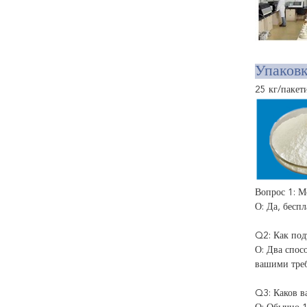
Упаковк
25 кг/пакет
Вопрос 1: М
О: Да, бесп
Q2: Как под
О: Два спос
вашими тре
Q3: Каков