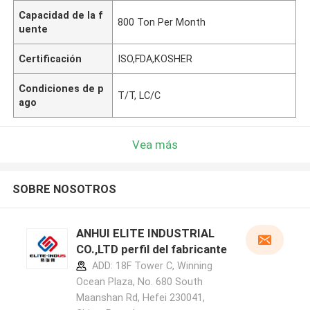
Capacidad de la f
800 Ton Per Month
uente
Certificación
ISO,FDA,KOSHER
Condiciones de p
T/T, LC/C
ago
Vea más
SOBRE NOSOTROS
ANHUI ELITE INDUSTRIAL
CO.,LTD perfil del fabricante
ADD: 18F Tower C, Winning
Ocean Plaza, No. 680 South
Maanshan Rd, Hefei 230041,