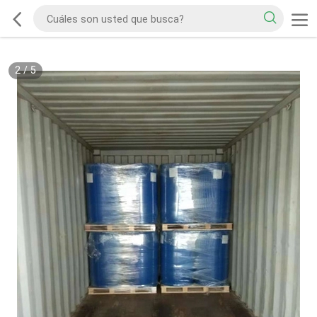
2
/
5