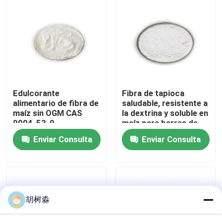
Viaje de la fábrica
Control de calidad
Éntrenos en contacto con
Edulcorante
Fibra de tapioca
alimentario de fibra de
saludable, resistente a
maíz sin OGM CAS
la dextrina y soluble en
Pida una cita
9004-53-9
maíz para barras de
chocolate
Enviar Consulta
Enviar Consulta
Edulcorantes bajos en calorías
Alcohol de azúcar
胡树淼
Dextrina resistente