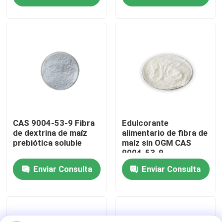
Viaje de la fábrica
Control de calidad
Éntrenos en contacto con
Pida una cita
CAS 9004-53-9 Fibra
Edulcorante
de dextrina de maíz
alimentario de fibra de
prebiótica soluble
maíz sin OGM CAS
9004-53-9
Edulcorantes bajos en calorías
Enviar Consulta
Enviar Consulta
Alcohol de azúcar
Dextrina resistente