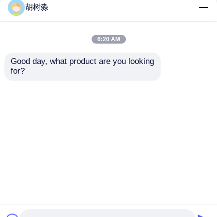
胡树淼
Polidextrosa
6:20 AM
Inulina
Good day, what product are you looking 
for?
Fibra de tapioca
Polvo de jarabe de
saludable, resistente a
dextrina resistente
FOS de Fructooligosaccharide
la dextrina y soluble en
Fibra dietética Fibra
maíz para barras de
de jarabe de tapioca
chocolate
Isomaltooligosacárido OMI
Enviar Consulta
Enviar Consulta
Xilooligosacárido XOS
Inicio
Mapa del Sitio
Contactar Ahora
Desktop Site
Mapa del Sitio
Privacy Policy
Galactooligosacárido GOS
Resinas sintéticas
Calidad
Edulcorantes bajos en calorías
Fábrica