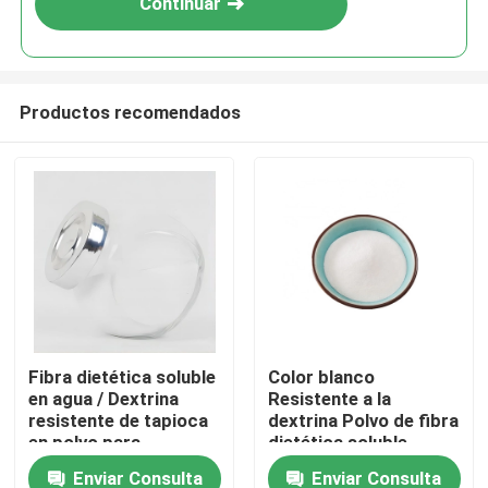
Continuar
Productos recomendados
Hogar
Fibra dietética soluble
Color blanco
en agua / Dextrina
Resistente a la
Productos
resistente de tapioca
dextrina Polvo de fibra
en polvo para
dietética soluble
caramelos
Enviar Consulta
Enviar Consulta
Sobre nosotros