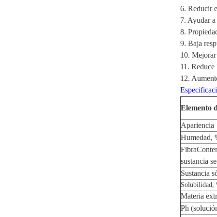
6.
Reducir e
7.
Ayudar a 
8.
Propiedad
9.
Baja resp
10.
Mejorar 
11.
Reduce l
12.
Aumento
Especificac
Elemento 
Apariencia
Humedad, 
Fibra
Conten
sustancia s
Sustancia s
Solubilidad,
Materia ext
Ph (solució