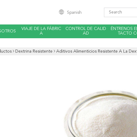
Spanish
VIAJE DE LA FÁBRIC
CONTROL DE CALID
ÉNTRENOS 
SOTROS
A
AD
TACTO 
ductos
Dextrina Resistente
Aditivos Alimenticios Resistente A La Dext