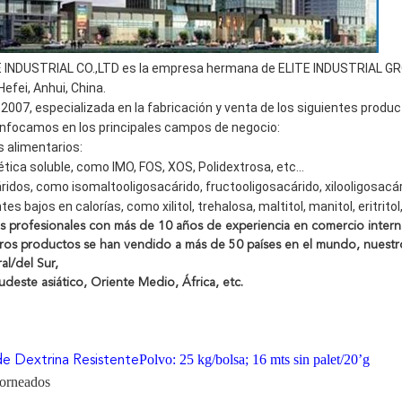
E INDUSTRIAL CO.,LTD es la empresa hermana de ELITE INDUSTRIAL GR
efei, Anhui, China.
2007, especializada en la fabricación y venta de los siguientes produ
nfocamos en los principales campos de negocio:
s alimentarios:
tética soluble, como IMO, FOS, XOS, Polidextrosa, etc...
ridos, como isomaltooligosacárido, fructooligosacárido, xilooligosacári
tes bajos en calorías, como xilitol, trehalosa, maltitol, manitol, eritritol,
 profesionales con más de 10 años de experiencia en comercio intern
ros productos se han vendido a más de 50 países en el mundo, nuestros
al/del Sur,
udeste asiático, Oriente Medio, África, etc.
Polvo: 25 kg/bolsa; 16 mts sin palet/20’g
de Dextrina Resistente
horneados