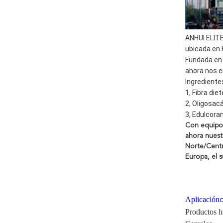
ANHUI ELIT
ubicada en H
Fundada en 
ahora nos e
Ingrediente
1, Fibra die
2, Oligosacá
3, Edulcoran
Con equipos
ahora nuest
Norte/Centr
Europa, el s
Aplicación
Productos 