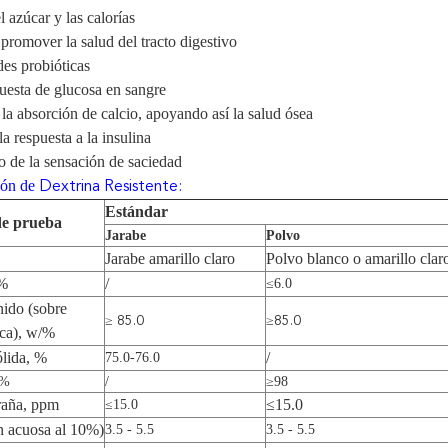
l azúcar y las calorías
promover la salud del tracto digestivo
es probióticas
uesta de glucosa en sangre
la absorción de calcio, apoyando así la salud ósea
a respuesta a la insulina
 de la sensación de saciedad
ión
de
Dextrina Resistente:
Estándar
de prueba
Jarabe
Polvo
Jarabe amarillo claro
Polvo blanco o amarillo clar
%
/
≤6.0
ido (sobre
≥
≥
85.0
85.0
eca), w/%
ólida, %
/
75.0-7
6.0
 %
/
≥98
raña, ppm
≤15.0
≤15.0
n acuosa al 10%)
3.5 - 5.
5
3.5 - 5.
5