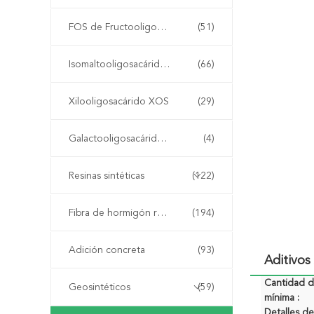
FOS de Fructooligosaccharide
(51)
Isomaltooligosacárido OMI
(66)
Xilooligosacárido XOS
(29)
Galactooligosacárido GOS
(4)
Resinas sintéticas
(122)
Fibra de hormigón reforzado
(194)
Adición concreta
(93)
Aditivos
Cantidad 
Geosintéticos
(59)
mínima :
Detalles 