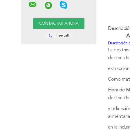
Descripci
A
Free call
Descripción d
La dextrina
dextrina h
extracción
Como materi
Fibra de M
dextrina h
y refinaci
alimentaria
en la indus