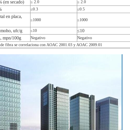
% (en secado)
≤ 2.0
≤ 2.0
%
≤0.
3
≤0.5
tal en placa,
≤1000
≤1000
 moho, ufc/g
≤10
≤10
s
, mpn/100g
Negativo
Negativo
 de fibra se correlaciona con AOAC 2001.03 y AOAC 2009.01