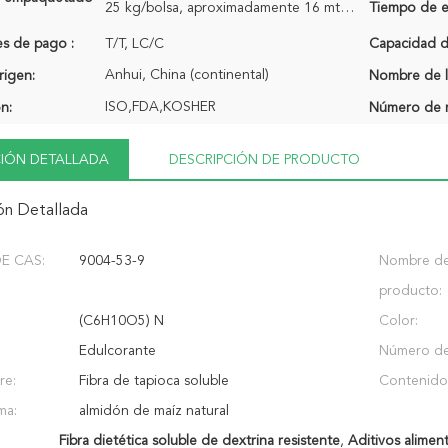
25 kg/bolsa, aproximadamente 16 mts/20 gp
Tiempo de e
s de pago :
T/T, LC/C
Capacidad de
Anhui, China (continental)
rigen:
Nombre de l
ISO,FDA,KOSHER
ón:
Número de 
IÓN DETALLADA
DESCRIPCIÓN DE PRODUCTO
ón Detallada
E CAS:
9004-53-9
Nombre de
producto:
(C6H10O5) N
Color:
Edulcorante
Número de
re:
Fibra de tapioca soluble
Contenido 
ma:
almidón de maíz natural
Fibra dietética soluble de dextrina resistente
,
Aditivos aliment