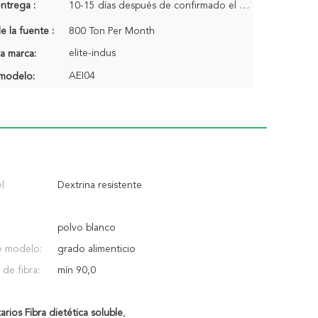
ntrega :
10-15 días después de confirmado el pedido
 la fuente :
800 Ton Per Month
elite-indus
a marca:
AEI04
modelo:
l
Dextrina resistente
polvo blanco
 modelo:
grado alimenticio
de fibra:
mín 90,0
arios Fibra dietética soluble
,