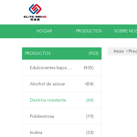
HOGAR
PRODUCTOS
SOBRE NO
Inicio
Pro
PRODUCTOS
(903)
Edulcorantes bajos en calorías
(135)
Alcohol de azúcar
(54)
Dextrina resistente
(44)
Polidextrosa
(19)
Inulina
(33)