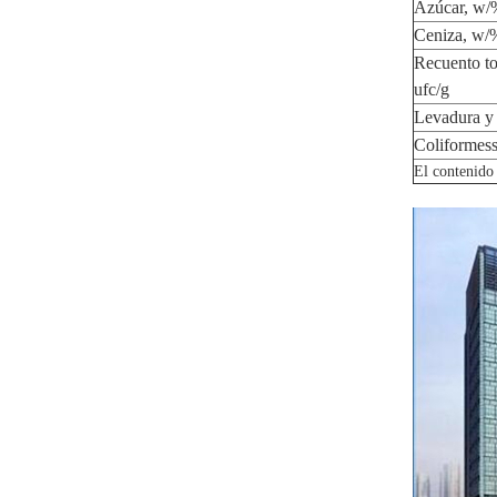
Azúcar, w/
Ceniza
, w/
Recuento to
ufc/g
Levadura y
Coliformes
El contenido