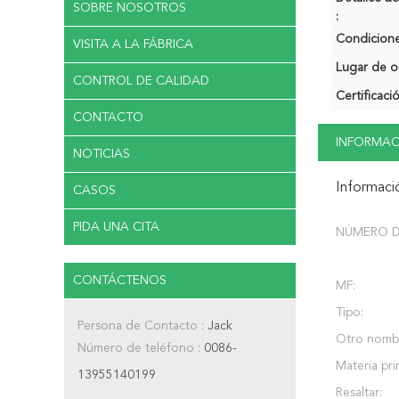
SOBRE NOSOTROS
:
Condicione
VISITA A LA FÁBRICA
Lugar de o
CONTROL DE CALIDAD
Certificaci
CONTACTO
INFORMAC
NOTICIAS
Informaci
CASOS
PIDA UNA CITA
NÚMERO D
CONTÁCTENOS
MF:
Tipo:
Persona de Contacto :
Jack
Otro nomb
Número de teléfono :
0086-
Materia pri
13955140199
Resaltar: