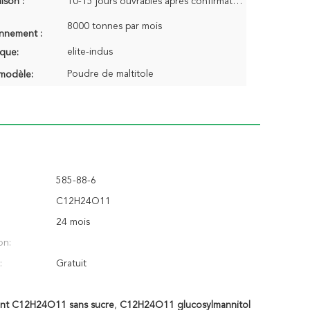
aison :
10-15 jours ouvrables après confirmation de la commande
8000 tonnes par mois
onnement :
elite-indus
que:
Poudre de maltitole
modèle:
585-88-6
C12H24O11
24 mois
on:
:
Gratuit
ant C12H24O11 sans sucre
,
C12H24O11 glucosylmannitol