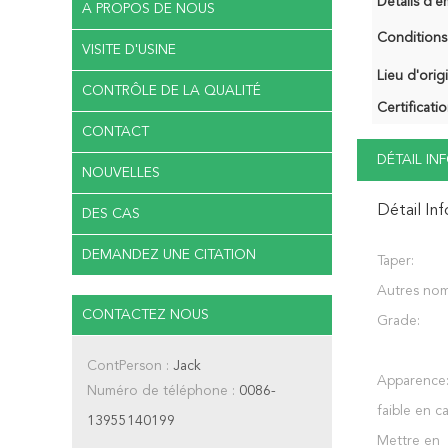
Détails d'e
A PROPOS DE NOUS
Conditions
VISITE D'USINE
Lieu d'orig
CONTRÔLE DE LA QUALITÉ
Certificatio
CONTACT
DÉTAIL I
NOUVELLES
Détail In
DES CAS
DEMANDEZ UNE CITATION
Taper:
Autres nom
CONTACTEZ NOUS
Grade:
ContPerson :
Jack
Apparence
Numéro de téléphone :
0086-
faible en ca
13955140199
Mettre en