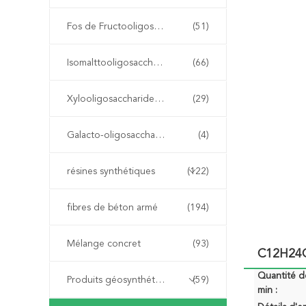
Fos de Fructooligosaccharide
(51)
Isomalttooligosaccharide OMI
(66)
Xylooligosaccharide XOS
(29)
Galacto-oligosaccharide GOS
(4)
résines synthétiques
(122)
fibres de béton armé
(194)
Mélange concret
(93)
C12H24O
Quantité 
Produits géosynthétiques
(59)
min :