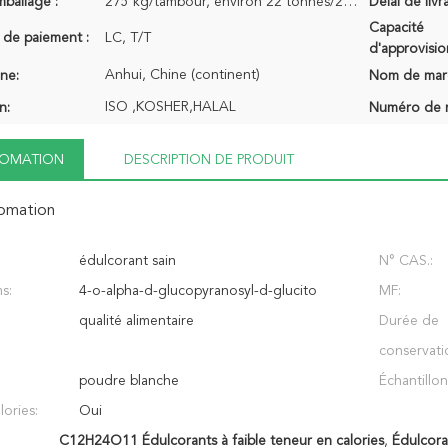
mballage :
275 kg/tambour, environ 22 tonnes/20&#39;gp
Délai de livr
Capacité
 de paiement :
LC, T/T
d'approvisi
Anhui, Chine (continent)
ine:
Nom de mar
ISO ,KOSHER,HALAL
n:
Numéro de 
NFOMATION
DESCRIPTION DE PRODUIT
fomation
édulcorant sain
N° CAS.:
s:
4-o-alpha-d-glucopyranosyl-d-glucito
MF:
qualité alimentaire
Durée de
conservati
:
poudre blanche
Échantillon
lories:
Oui
C12H24O11 Édulcorants à faible teneur en calories
,
Édulcor