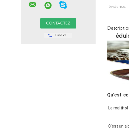
évidence:
Descriptio
édulc
Free call
Qu'est-ce 
Le maltitol
C'est un al