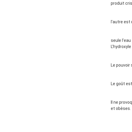
produit cris
l'autre est
seule l'eau 
L'hydroxyle
Le pouvoir 
Le goût est
Il ne provo
et obèses.