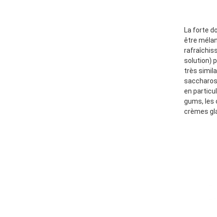
La forte do
être mélan
rafraîchiss
solution) p
très simila
saccharose.
en particu
gums, les 
crèmes gl