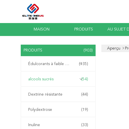
MAISON
PRODUITS
AU SUJET 
Aperçu
Pr
PRODUITS
(903)
Édulcorants à faible teneur en calories
(135)
alcools sucrés
(54)
Dextrine résistante
(44)
Polydextrose
(19)
Inuline
(33)