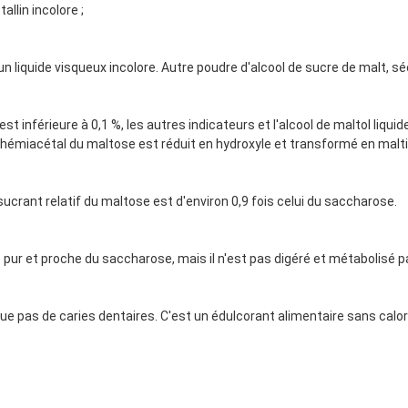
tallin incolore ;
 un liquide visqueux incolore. Autre poudre d'alcool de sucre de malt, 
est inférieure à 0,1 %, les autres indicateurs et l'alcool de maltol liquid
 hémiacétal du maltose est réduit en hydroxyle et transformé en malti
sucrant relatif du maltose est d'environ 0,9 fois celui du saccharose.
 pur et proche du saccharose, mais il n'est pas digéré et métabolisé 
que pas de caries dentaires. C'est un édulcorant alimentaire sans calo