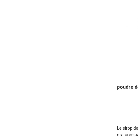
poudre d
Le sirop d
est créé p