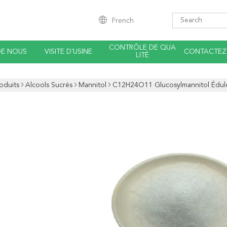
French
CONTRÔLE DE QUA
DE NOUS
VISITE D'USINE
CONTACTEZ
LITÉ
oduits
Alcools Sucrés
Mannitol
C12H24O11 Glucosylmannitol Édulco