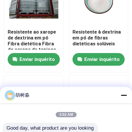
Excursão da fábrica
Resistente ao xarope
Resistente à dextrina
Controle da qualidade
de dextrina em pó
em pó de fibras
Fibra dietética Fibra
dietéticas solúveis
do xarope de tapioca
Contacte-nos
Enviar inquérito
Enviar inquérito
Peça umas citações
Adoçantes de Baixa Caloria
胡树淼
álcoois de açúcar
3:02 AM
Good day, what product are you looking 
Dextrina resistente