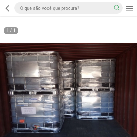
1
/
1