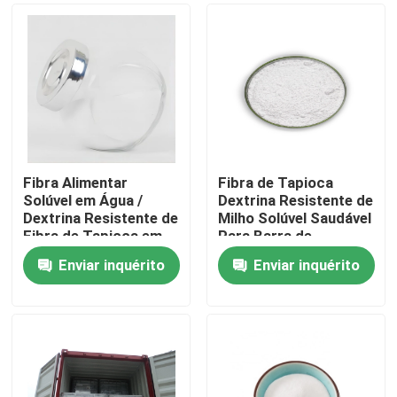
Fibra Alimentar
Fibra de Tapioca
Solúvel em Água /
Dextrina Resistente de
Dextrina Resistente de
Milho Solúvel Saudável
Fibra de Tapioca em
Para Barra de
Pó Para Doces
Chocolate
Enviar inquérito
Enviar inquérito
Casa
Produtos
Sobre nós