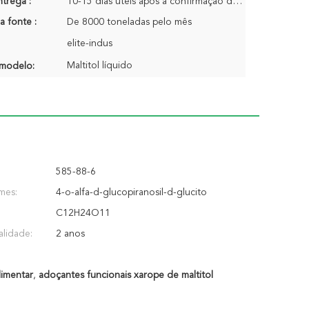
trega :
10-15 dias úteis após a confirmação do pedido
a fonte :
De 8000 toneladas pelo mês
elite-indus
Maltitol líquido
modelo:
585-88-6
mes:
4-o-alfa-d-glucopiranosil-d-glucito
C12H24O11
alidade:
2 anos
limentar
,
adoçantes funcionais xarope de maltitol