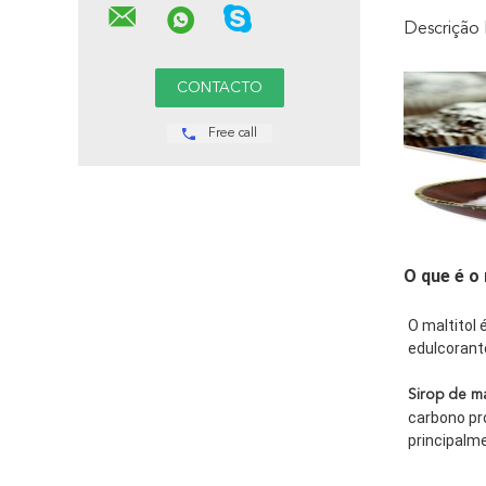
Descrição
Free call
O que é o 
O maltitol 
edulcorant
Sirop de ma
carbono pr
principalm