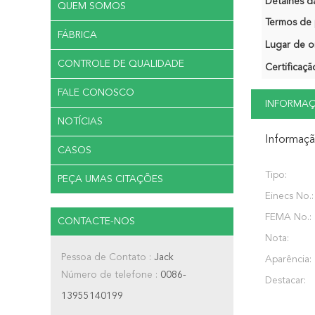
Detalhes d
QUEM SOMOS
Termos de 
FÁBRICA
Lugar de o
CONTROLE DE QUALIDADE
Certificaçã
FALE CONOSCO
INFORMA
NOTÍCIAS
Informaç
CASOS
Tipo:
PEÇA UMAS CITAÇÕES
Einecs No.:
FEMA No.:
CONTACTE-NOS
Nota:
Pessoa de Contato :
Jack
Aparência:
Número de telefone :
0086-
Destacar:
13955140199