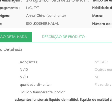
a embalagem :
275 kg/tambor, cerca de 22 toneladas/20&#39;gp
Tempo de en
pagamento :
L/C, T/T
Habilidade d
Anhui,China (continente)
rigem:
Marca:
ISO ,KOSHER,HALAL
o:
Número do 
ÇÃO DETALHADA
DESCRIÇÃO DE PRODUTO
ão Detalhada
Adoçantes
Nº CAS.:
N / D
Outros no
N / D
MF:
qualidade alimentar
Prazo de v
Líquido transparente incolor
adoçantes funcionais líquido de maltitol
,
líquido de maltitol a