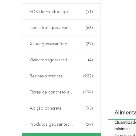
FOS de Fructooligosaccharide
(51)
Isomaltooligossacarídeo IMO
(66)
Xilooligossacarídeo XOS
(29)
Galactooligossacarídeo GOS
(4)
Resinas sintéticas
(122)
Fibras de concreto armado
(194)
Adição concreta
(93)
Alimenta
Quantidad
Produtos geossintéticos
(59)
mínima :