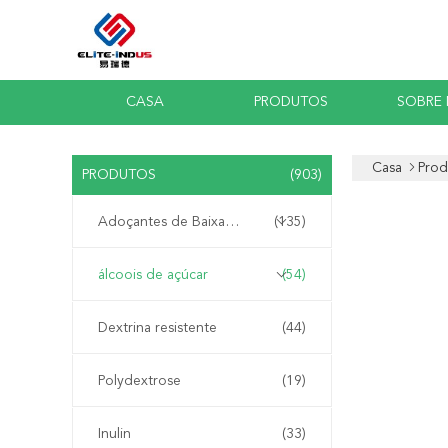
CASA
PRODUTOS
SOBRE
Casa
Prod
PRODUTOS
(903)
Adoçantes de Baixa Caloria
(135)
álcoois de açúcar
(54)
Dextrina resistente
(44)
Polydextrose
(19)
Inulin
(33)