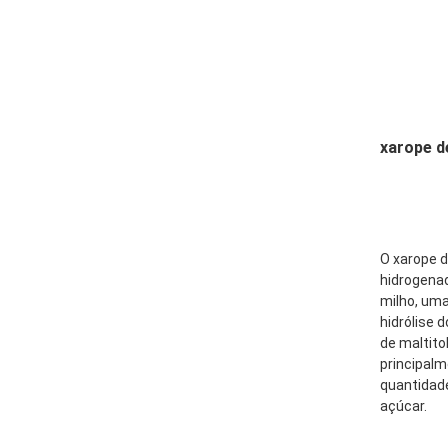
xarope d
O xarope d
hidrogenad
milho, uma
hidrólise 
de maltito
principalm
quantidade
açúcar.