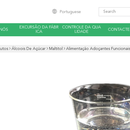
Portuguese
EXCURSÃO DA FÁBR
CONTROLE DA QUA
 NÓS
CONTACTE
ICA
LIDADE
utos
Álcoois De Açúcar
Maltitol
Alimentação Adoçantes Funcionais 