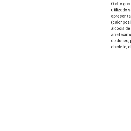
O alto gra
utilizado 
apresenta 
(calor pos
álcoois de
arrefecime
de doces, 
chiclete, 